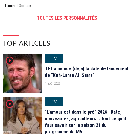
Laurent Ournac
TOUTES LES PERSONNALITÉS
TOP ARTICLES
TV
player2
TF1 annonce (déjà) la date de lancement
de "Koh-Lanta All Stars"
4 août 2026
TV
player2
"L'amour est dans le pré" 2026 : Date,
nouveautés, agriculteurs… Tout ce qu'il
faut savoir sur la saison 21 du
programme de M6