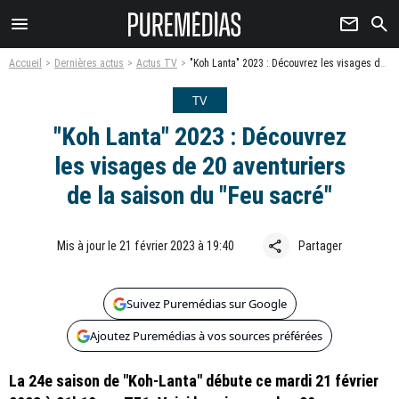
menu
newsletter
search
Accueil
Dernières actus
Actus TV
"Koh Lanta" 2023 : Découvrez les visages de 20 aventuriers de la saison du "Feu sacré"
TV
"Koh Lanta" 2023 : Découvrez
les visages de 20 aventuriers
de la saison du "Feu sacré"
share
Mis à jour le 21 février 2023 à 19:40
Partager
Suivez Puremédias sur Google
Ajoutez Puremédias à vos sources préférées
La 24e saison de "Koh-Lanta" débute ce mardi 21 février