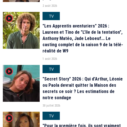
2 août 2026
TV
player2
"Les Apprentis aventuriers" 2026 :
Laureen et Tino de "L'île de la tentation",
Anthony Matéo, Jade Leboeuf... Le
casting complet de la saison 9 de la télé-
réalité de W9
1 août 2026
TV
player2
"Secret Story" 2026 : Qui d'Arthur, Léonie
ou Paola devrait quitter la Maison des
secrets ce soir ? Les estimations de
notre sondage
30 juillet 2026
TV
player2
"Pour la première fois, ils sont vraiment