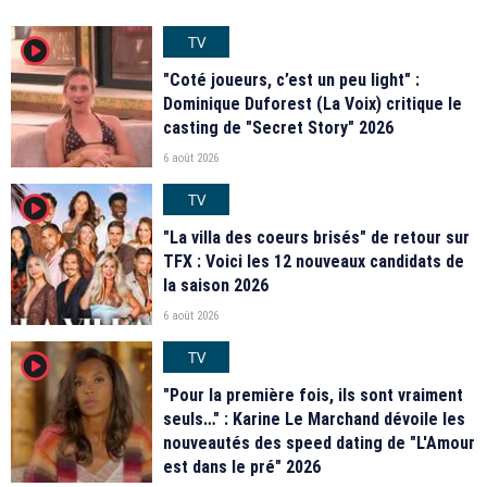
TV
player2
"Coté joueurs, c’est un peu light" :
Dominique Duforest (La Voix) critique le
casting de "Secret Story" 2026
6 août 2026
TV
player2
"La villa des coeurs brisés" de retour sur
TFX : Voici les 12 nouveaux candidats de
la saison 2026
6 août 2026
TV
player2
"Pour la première fois, ils sont vraiment
seuls…" : Karine Le Marchand dévoile les
nouveautés des speed dating de "L'Amour
est dans le pré" 2026