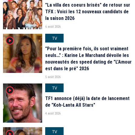
"La villa des coeurs brisés" de retour sur
TFX : Voici les 12 nouveaux candidats de
la saison 2026
6 août 2026
TV
player2
"Pour la première fois, ils sont vraiment
seuls…" : Karine Le Marchand dévoile les
nouveautés des speed dating de "L'Amour
est dans le pré" 2026
5 août 2026
TV
player2
TF1 annonce (déjà) la date de lancement
de "Koh-Lanta All Stars"
4 août 2026
TV
player2