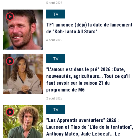
5 août 2026
TV
player2
TF1 annonce (déjà) la date de lancement
de "Koh-Lanta All Stars"
4 août 2026
TV
player2
"L'amour est dans le pré" 2026 : Date,
nouveautés, agriculteurs… Tout ce qu'il
faut savoir sur la saison 21 du
programme de M6
2 août 2026
TV
player2
"Les Apprentis aventuriers" 2026 :
Laureen et Tino de "L'île de la tentation",
Anthony Matéo, Jade Leboeuf... Le