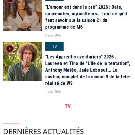
"L'amour est dans le pré" 2026 : Date,
nouveautés, agriculteurs… Tout ce qu'il
faut savoir sur la saison 21 du
programme de M6
2 août 2026
TV
player2
"Les Apprentis aventuriers" 2026 :
Laureen et Tino de "L'île de la tentation",
Anthony Matéo, Jade Leboeuf... Le
casting complet de la saison 9 de la télé-
réalité de W9
1 août 2026
TV
DERNIÈRES ACTUALITÉS