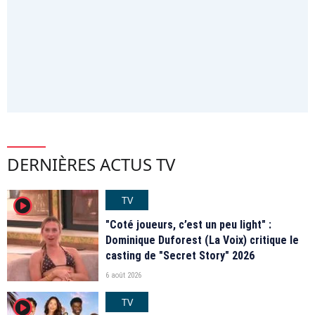
DERNIÈRES ACTUS TV
TV
player2
"Coté joueurs, c’est un peu light" :
Dominique Duforest (La Voix) critique le
casting de "Secret Story" 2026
6 août 2026
TV
player2