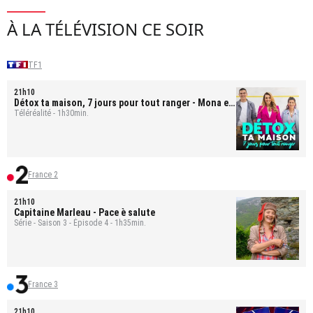
À LA TÉLÉVISION CE SOIR
TF1
21h10
Détox ta maison, 7 jours pour tout ranger
- Mona et
Bastien
Téléréalité - 1h30min.
France 2
21h10
Capitaine Marleau
- Pace è salute
Série - Saison 3 - Épisode 4 - 1h35min.
France 3
21h10