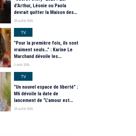
d'Arthur, Léonie ou Paola
devrait quitter la Maison des
secrets ce soir ? Les
30 juillet 2026
estimations de notre sondage
TV
"Pour la première fois, ils sont
vraiment seuls…" : Karine Le
Marchand dévoile les
nouveautés des speed dating
5 août 2026
de "L'Amour est dans le pré"
2026
TV
"Un nouvel espace de liberté" :
M6 dévoile la date de
lancement de "L'amour est
dans le pré" 2026 et une
28 juillet 2026
grande nouveauté pour Karine
Le Marchand