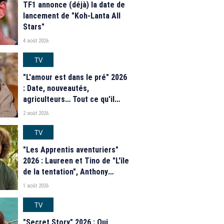
TF1 annonce (déjà) la date de
lancement de "Koh-Lanta All
Stars"
4 août 2026
TV
"L'amour est dans le pré" 2026
: Date, nouveautés,
agriculteurs… Tout ce qu'il
faut savoir sur la saison 21 du
2 août 2026
programme de M6
TV
"Les Apprentis aventuriers"
2026 : Laureen et Tino de "L'île
de la tentation", Anthony
Matéo, Jade Leboeuf... Le
1 août 2026
casting complet de la saison 9
de la télé-réalité de W9
TV
"Secret Story" 2026 : Qui