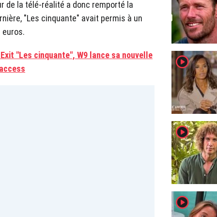
r de la télé-réalité a donc remporté la
nière, "Les cinquante" avait permis à un
 euros.
 : Exit "Les cinquante", W9 lance sa nouvelle
player2
 access
player2
player2