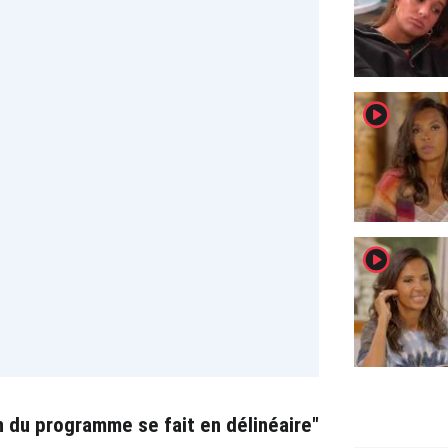
player2
player2
 du programme se fait en délinéaire"