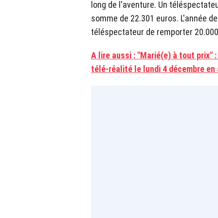
long de l'aventure. Un téléspectateu
somme de 22.301 euros. L'année der
téléspectateur de remporter 20.000
A lire aussi : "Marié(e) à tout prix"
télé-réalité le lundi 4 décembre en