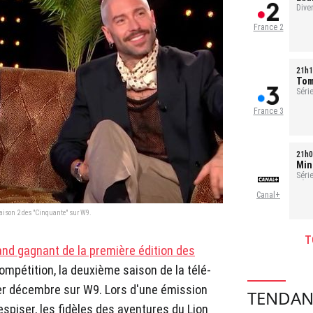
évé
Dive
France 2
21h1
Tom
Série
France 3
21h0
Min
Séri
- Ép
Canal+
saison 2 des "Cinquante" sur W9.
T
and gagnant de la première édition des
mpétition, la deuxième saison de la télé-
1er décembre sur W9. Lors d'une émission
TENDAN
spiser, les fidèles des aventures du Lion