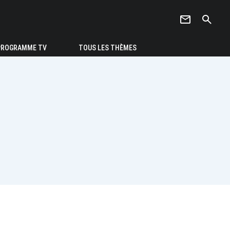
newsletter
search
PROGRAMME TV
TOUS LES THÈMES