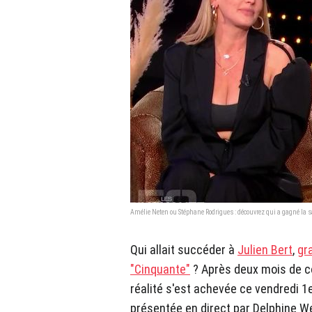
Amélie Neten ou Stéphane Rodrigues : découvrez qui a gagné la 
Qui allait succéder à
Julien Bert
,
gr
"Cinquante"
? Après deux mois de co
réalité s'est achevée ce vendredi 
présentée en direct par Delphine We