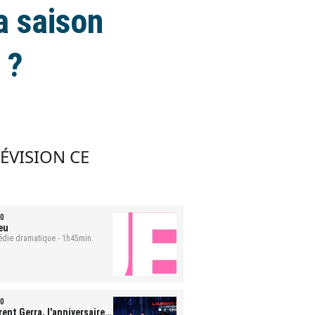
a saison
 ?
LÉVISION CE
0
eu
die dramatique - 1h45min.
0
ent Gerra, l'anniversaire-