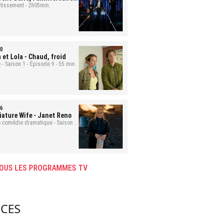
nement
rtissement - 2h05min.
0
 et Lola
- Chaud, froid
 - Saison 1 - Épisode 9 - 55 min.
6
iature Wife
- Janet Reno
e comédie dramatique - Saison 1
isode 9 - 43 min.
OUS LES PROGRAMMES TV
CES