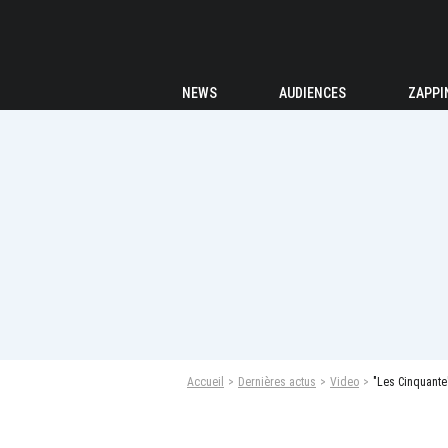
NEWS
AUDIENCES
ZAPPI
Accueil
Dernières actus
Video
"Les Cinquante"