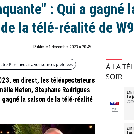
nquante" : Qui a gagné l
 de la télé-réalité de W9
Publié le 1 décembre 2023 à 20:45
outez Puremédias à vos sources préférées
À LA TÉ
SOIR
23, en direct, les téléspectateurs
Amélie Neten, Stephane Rodrigues
21h1
Le j
gagné la saison de la télé-réalité
Comé
TF1
21h1
Laur