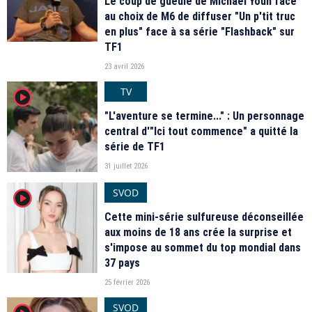
Le coup de gueule de Michaël Youn face
au choix de M6 de diffuser "Un p'tit truc
en plus" face à sa série "Flashback" sur
TF1
23 avril 2026
TV
player2
"L'aventure se termine..." : Un personnage
central d'"Ici tout commence" a quitté la
série de TF1
31 juillet 2026
SVOD
player2
Cette mini-série sulfureuse déconseillée
aux moins de 18 ans crée la surprise et
s'impose au sommet du top mondial dans
37 pays
25 février 2026
SVOD