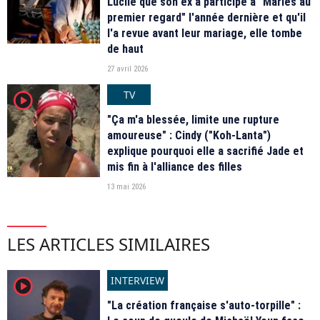
Lucile que son ex a participé à "Mariés au
premier regard" l'année dernière et qu'il
l'a revue avant leur mariage, elle tombe
de haut
27 avril 2026
TV
player2
"Ça m'a blessée, limite une rupture
amoureuse" : Cindy ("Koh-Lanta")
explique pourquoi elle a sacrifié Jade et
mis fin à l'alliance des filles
13 mai 2026
LES ARTICLES SIMILAIRES
INTERVIEW
player2
"La création française s'auto-torpille" :