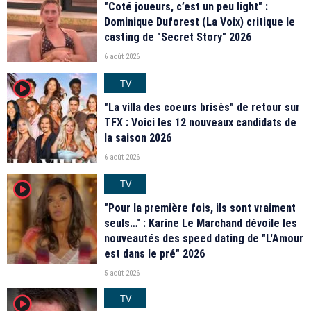
"Coté joueurs, c’est un peu light" :
Dominique Duforest (La Voix) critique le
casting de "Secret Story" 2026
6 août 2026
TV
player2
"La villa des coeurs brisés" de retour sur
TFX : Voici les 12 nouveaux candidats de
la saison 2026
6 août 2026
TV
player2
"Pour la première fois, ils sont vraiment
seuls…" : Karine Le Marchand dévoile les
nouveautés des speed dating de "L'Amour
est dans le pré" 2026
5 août 2026
TV
player2