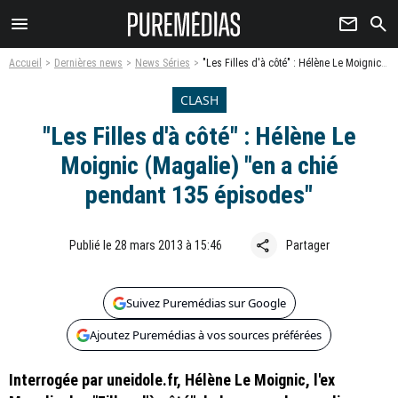
menu
newsletter
search
Accueil
Dernières news
News Séries
"Les Filles d'à côté" : Hélène Le Moignic (Magalie) "en a chié pendant 135 épisodes"
CLASH
"Les Filles d'à côté" : Hélène Le
Moignic (Magalie) "en a chié
pendant 135 épisodes"
share
Publié le 28 mars 2013 à 15:46
Partager
Suivez Puremédias sur Google
Ajoutez Puremédias à vos sources préférées
Interrogée par uneidole.fr, Hélène Le Moignic, l'ex