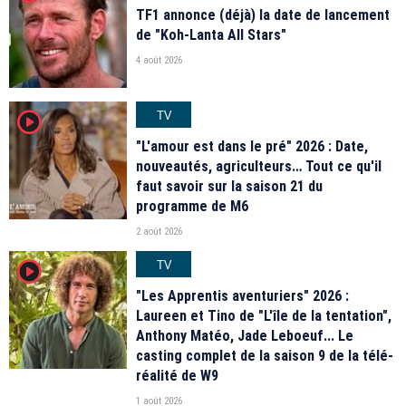
TF1 annonce (déjà) la date de lancement
de "Koh-Lanta All Stars"
4 août 2026
TV
player2
"L'amour est dans le pré" 2026 : Date,
nouveautés, agriculteurs… Tout ce qu'il
faut savoir sur la saison 21 du
programme de M6
2 août 2026
TV
player2
"Les Apprentis aventuriers" 2026 :
Laureen et Tino de "L'île de la tentation",
Anthony Matéo, Jade Leboeuf... Le
casting complet de la saison 9 de la télé-
réalité de W9
1 août 2026