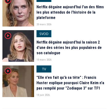
player2
Netflix dégaine aujourd'hui l'un des films
les plus attendus de l'histoire de la
plateforme
20 mars 2026
SVOD
player2
Netflix dégaine aujourd'hui la saison 2
d'une des séries les plus populaires de
son catalogue
10 mars 2026
TV
player2
"Elle n'en fait qu'à sa tête" : Francis
Huster explique pourquoi Claire Keim n'a
pas rempilé pour "Zodiaque 3" sur TF1
18 juin 2026