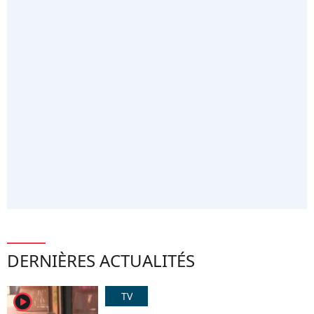
DERNIÈRES ACTUALITÉS
TV
player2