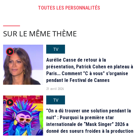
TOUTES LES PERSONNALITÉS
SUR LE MÊME THÈME
TV
player2
Aurélie Casse de retour à la
présentation, Patrick Cohen en plateau à
Paris… Comment "C à vous" s'organise
pendant le Festival de Cannes
21 avril 2026
TV
player2
"On a dû trouver une solution pendant la
nuit" : Pourquoi la première star
internationale de “Mask Singer” 2026 a
donné des sueurs froides à la production