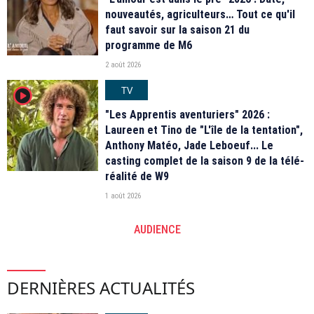
nouveautés, agriculteurs… Tout ce qu'il
faut savoir sur la saison 21 du
programme de M6
2 août 2026
TV
player2
"Les Apprentis aventuriers" 2026 :
Laureen et Tino de "L'île de la tentation",
Anthony Matéo, Jade Leboeuf... Le
casting complet de la saison 9 de la télé-
réalité de W9
1 août 2026
AUDIENCE
DERNIÈRES ACTUALITÉS