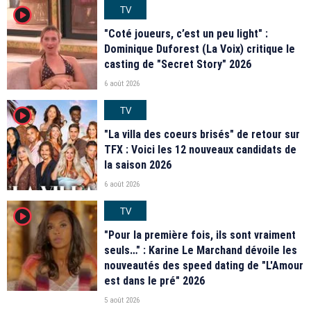
TV
player2
"Coté joueurs, c’est un peu light" :
Dominique Duforest (La Voix) critique le
casting de "Secret Story" 2026
6 août 2026
TV
player2
"La villa des coeurs brisés" de retour sur
TFX : Voici les 12 nouveaux candidats de
la saison 2026
6 août 2026
TV
player2
"Pour la première fois, ils sont vraiment
seuls…" : Karine Le Marchand dévoile les
nouveautés des speed dating de "L'Amour
est dans le pré" 2026
5 août 2026