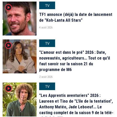
TV
player2
TF1 annonce (déjà) la date de lancement
de "Koh-Lanta All Stars"
4 août 2026
TV
player2
"L'amour est dans le pré" 2026 : Date,
nouveautés, agriculteurs… Tout ce qu'il
faut savoir sur la saison 21 du
programme de M6
2 août 2026
TV
player2
"Les Apprentis aventuriers" 2026 :
Laureen et Tino de "L'île de la tentation",
Anthony Matéo, Jade Leboeuf... Le
casting complet de la saison 9 de la télé-