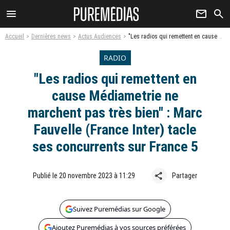
menu
newsletter
search
Accueil
Dernières news
Actus Audiences
"Les radios qui remettent en cause Médiametrie ne marchent pas très bien" : Marc Fauvelle (France Inter) tacle ses concurrents sur France 5
RADIO
"Les radios qui remettent en
cause Médiametrie ne
marchent pas très bien" : Marc
Fauvelle (France Inter) tacle
ses concurrents sur France 5
share
Publié le 20 novembre 2023 à 11:29
Partager
Suivez Puremédias sur Google
Ajoutez Puremédias à vos sources préférées