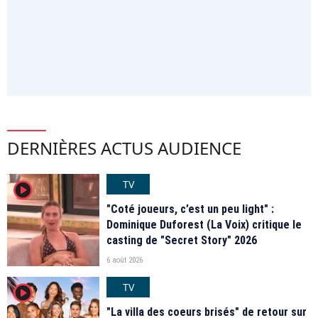
DERNIÈRES ACTUS AUDIENCE
TV
player2
"Coté joueurs, c’est un peu light" :
Dominique Duforest (La Voix) critique le
casting de "Secret Story" 2026
6 août 2026
TV
player2
"La villa des coeurs brisés" de retour sur