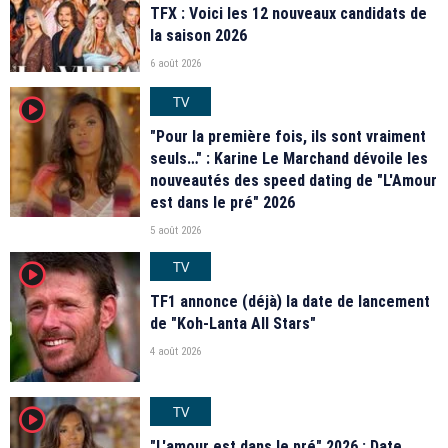
TFX : Voici les 12 nouveaux candidats de
la saison 2026
6 août 2026
TV
player2
"Pour la première fois, ils sont vraiment
seuls…" : Karine Le Marchand dévoile les
nouveautés des speed dating de "L'Amour
est dans le pré" 2026
5 août 2026
TV
player2
TF1 annonce (déjà) la date de lancement
de "Koh-Lanta All Stars"
4 août 2026
TV
player2
"L'amour est dans le pré" 2026 : Date,