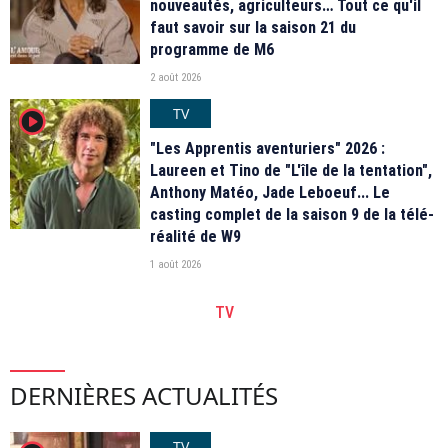
nouveautés, agriculteurs… Tout ce qu'il
faut savoir sur la saison 21 du
programme de M6
2 août 2026
TV
player2
"Les Apprentis aventuriers" 2026 :
Laureen et Tino de "L'île de la tentation",
Anthony Matéo, Jade Leboeuf... Le
casting complet de la saison 9 de la télé-
réalité de W9
1 août 2026
TV
DERNIÈRES ACTUALITÉS
TV