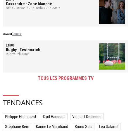
Cassandre
- Zone blanche
Série - Saison 7 - Épisode 2 - 1h35min.
Canal+
21h00
Rugby : Test-match
Rugby - 2h02min.
TOUS LES PROGRAMMES TV
TENDANCES
Philippe Etchebest
Cyril Hanouna
Vincent Dedienne
Stéphane Bern
Karine Le Marchand
Bruno Solo
Léa Salamé