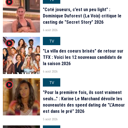
player2
"Coté joueurs, c’est un peu light" :
Dominique Duforest (La Voix) critique le
casting de "Secret Story" 2026
6 août 2026
TV
player2
"La villa des coeurs brisés" de retour sur
TFX : Voici les 12 nouveaux candidats de
la saison 2026
6 août 2026
TV
player2
"Pour la première fois, ils sont vraiment
seuls…" : Karine Le Marchand dévoile les
nouveautés des speed dating de "L'Amour
est dans le pré" 2026
5 août 2026