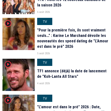
la saison 2026
6 août 2026
TV
player2
"Pour la première fois, ils sont vraiment
seuls…" : Karine Le Marchand dévoile les
nouveautés des speed dating de "L'Amour
est dans le pré" 2026
5 août 2026
TV
player2
TF1 annonce (déjà) la date de lancement
de "Koh-Lanta All Stars"
4 août 2026
TV
player2
"L'amour est dans le pré" 2026 : Date,