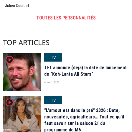
Julien Courbet
TOUTES LES PERSONNALITÉS
TOP ARTICLES
TV
player2
TF1 annonce (déjà) la date de lancement
de "Koh-Lanta All Stars"
4 août 2026
TV
player2
"L'amour est dans le pré" 2026 : Date,
nouveautés, agriculteurs… Tout ce qu'il
faut savoir sur la saison 21 du
programme de M6