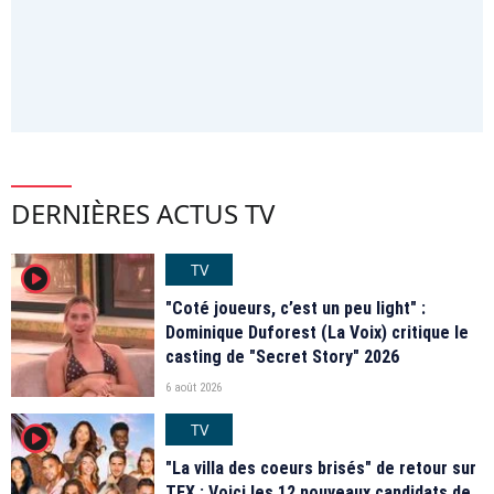
DERNIÈRES ACTUS TV
TV
player2
"Coté joueurs, c’est un peu light" :
Dominique Duforest (La Voix) critique le
casting de "Secret Story" 2026
6 août 2026
TV
player2
"La villa des coeurs brisés" de retour sur
TFX : Voici les 12 nouveaux candidats de