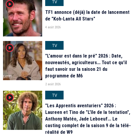
TV
player2
TF1 annonce (déjà) la date de lancement
de "Koh-Lanta All Stars"
4 août 2026
TV
player2
"L'amour est dans le pré" 2026 : Date,
nouveautés, agriculteurs… Tout ce qu'il
faut savoir sur la saison 21 du
programme de M6
2 août 2026
TV
player2
"Les Apprentis aventuriers" 2026 :
Laureen et Tino de "L'île de la tentation",
Anthony Matéo, Jade Leboeuf... Le
casting complet de la saison 9 de la télé-
réalité de W9