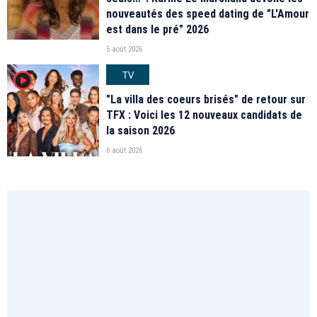
nouveautés des speed dating de "L'Amour
est dans le pré" 2026
5 août 2026
TV
player2
"La villa des coeurs brisés" de retour sur
TFX : Voici les 12 nouveaux candidats de
la saison 2026
6 août 2026