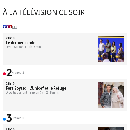
À LA TÉLÉVISION CE SOIR
TF1
21h10
Le dernier cercle
Jeu - Saison 1 - 1h15min.
France 2
21h10
Fort Boyard
- L'Unicef et le Refuge
Divertissement - Saison 37 - 2h15min.
France 3
21h10