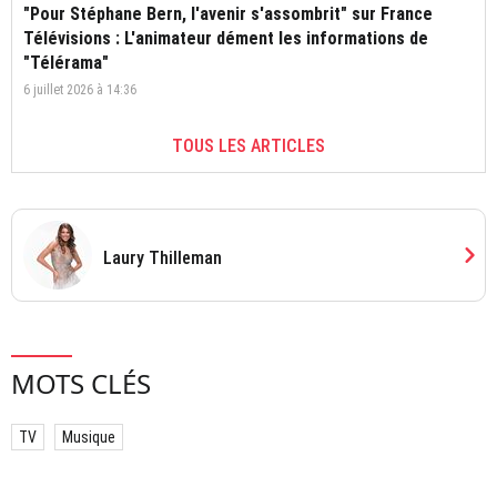
"Pour Stéphane Bern, l'avenir s'assombrit" sur France
Télévisions : L'animateur dément les informations de
"Télérama"
6 juillet 2026 à 14:36
TOUS LES ARTICLES
chevron_right
Laury Thilleman
MOTS CLÉS
TV
Musique