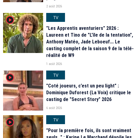
2 août 2026
TV
player2
"Les Apprentis aventuriers" 2026 :
Laureen et Tino de "L'île de la tentation",
Anthony Matéo, Jade Leboeuf... Le
casting complet de la saison 9 de la télé-
réalité de W9
1 août 2026
TV
player2
"Coté joueurs, c’est un peu light" :
Dominique Duforest (La Voix) critique le
casting de "Secret Story" 2026
6 août 2026
TV
player2
"Pour la première fois, ils sont vraiment
seuls…" : Karine Le Marchand dévoile les