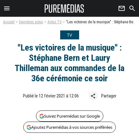
menu
newsletter
search
Accueil
Dernières actus
Actus TV
"Les victoires de la musique" : Stéphane Bern et Laury Thilleman aux commandes de la 36e cérémonie ce soir
TV
"Les victoires de la musique" :
Stéphane Bern et Laury
Thilleman aux commandes de la
36e cérémonie ce soir
share
Publié le 12 février 2021 à 12:06
Partager
Suivez Puremédias sur Google
Ajoutez Puremédias à vos sources préférées