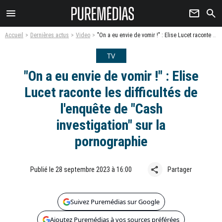
menu
newsletter
search
Accueil
Dernières actus
Video
"On a eu envie de vomir !" : Elise Lucet raconte les difficultés de l'enquête de "Cash investigation" sur la pornographie
TV
"On a eu envie de vomir !" : Elise
Lucet raconte les difficultés de
l'enquête de "Cash
investigation" sur la
pornographie
share
Publié le 28 septembre 2023 à 16:00
Partager
Suivez Puremédias sur Google
Ajoutez Puremédias à vos sources préférées