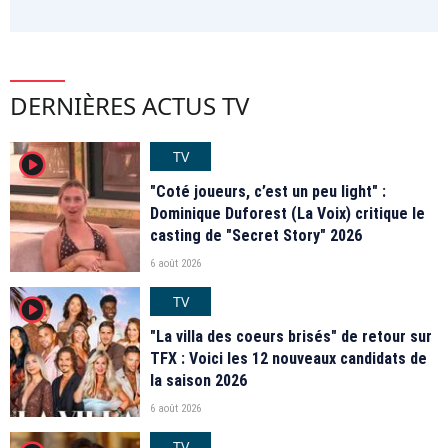
DERNIÈRES ACTUS TV
TV
player2
"Coté joueurs, c’est un peu light" :
Dominique Duforest (La Voix) critique le
casting de "Secret Story" 2026
6 août 2026
TV
player2
"La villa des coeurs brisés" de retour sur
TFX : Voici les 12 nouveaux candidats de
la saison 2026
6 août 2026
TV