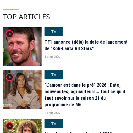
TOP ARTICLES
TV
player2
TF1 annonce (déjà) la date de lancement
de "Koh-Lanta All Stars"
4 août 2026
TV
player2
"L'amour est dans le pré" 2026 : Date,
nouveautés, agriculteurs… Tout ce qu'il
faut savoir sur la saison 21 du
programme de M6
2 août 2026
TV
player2