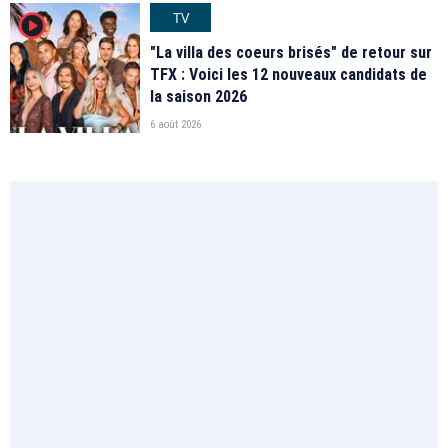
TV
player2
"La villa des coeurs brisés" de retour sur
TFX : Voici les 12 nouveaux candidats de
la saison 2026
6 août 2026