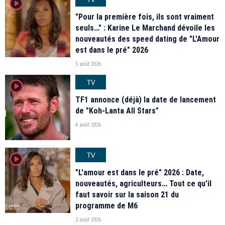
player2
"Pour la première fois, ils sont vraiment
seuls…" : Karine Le Marchand dévoile les
nouveautés des speed dating de "L'Amour
est dans le pré" 2026
5 août 2026
TV
player2
TF1 annonce (déjà) la date de lancement
de "Koh-Lanta All Stars"
4 août 2026
TV
player2
"L'amour est dans le pré" 2026 : Date,
nouveautés, agriculteurs… Tout ce qu'il
faut savoir sur la saison 21 du
programme de M6
2 août 2026