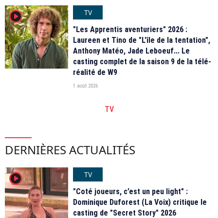
TV
player2
"Les Apprentis aventuriers" 2026 :
Laureen et Tino de "L'île de la tentation",
Anthony Matéo, Jade Leboeuf... Le
casting complet de la saison 9 de la télé-
réalité de W9
1 août 2026
TV
DERNIÈRES ACTUALITÉS
TV
player2
"Coté joueurs, c’est un peu light" :
Dominique Duforest (La Voix) critique le
casting de "Secret Story" 2026