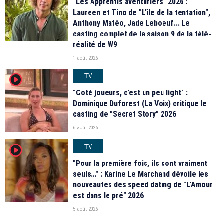
"Les Apprentis aventuriers" 2026 :
Laureen et Tino de "L'île de la tentation",
Anthony Matéo, Jade Leboeuf... Le
casting complet de la saison 9 de la télé-
réalité de W9
1 août 2026
TV
player2
"Coté joueurs, c’est un peu light" :
Dominique Duforest (La Voix) critique le
casting de "Secret Story" 2026
6 août 2026
TV
player2
"Pour la première fois, ils sont vraiment
seuls…" : Karine Le Marchand dévoile les
nouveautés des speed dating de "L'Amour
est dans le pré" 2026
5 août 2026