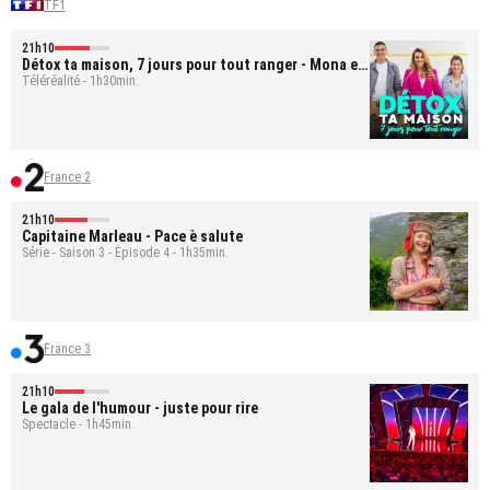
TF1
21h10
Détox ta maison, 7 jours pour tout ranger
- Mona et
Bastien
Téléréalité - 1h30min.
France 2
21h10
Capitaine Marleau
- Pace è salute
Série - Saison 3 - Épisode 4 - 1h35min.
France 3
21h10
Le gala de l'humour - juste pour rire
Spectacle - 1h45min.