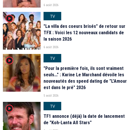
6 août 2026
TV
player2
"La villa des coeurs brisés" de retour sur
TFX : Voici les 12 nouveaux candidats de
la saison 2026
6 août 2026
TV
player2
"Pour la première fois, ils sont vraiment
seuls…" : Karine Le Marchand dévoile les
nouveautés des speed dating de "L'Amour
est dans le pré" 2026
5 août 2026
TV
player2
TF1 annonce (déjà) la date de lancement
de "Koh-Lanta All Stars"