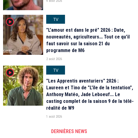
4 août 2026
TV
player2
"L'amour est dans le pré" 2026 : Date,
nouveautés, agriculteurs… Tout ce qu'il
faut savoir sur la saison 21 du
programme de M6
2 août 2026
TV
player2
"Les Apprentis aventuriers" 2026 :
Laureen et Tino de "L'île de la tentation",
Anthony Matéo, Jade Leboeuf... Le
casting complet de la saison 9 de la télé-
réalité de W9
1 août 2026
DERNIÈRES NEWS