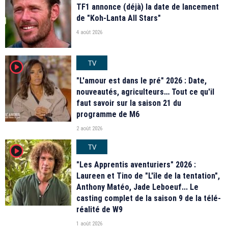
TF1 annonce (déjà) la date de lancement
de "Koh-Lanta All Stars"
4 août 2026
TV
player2
"L'amour est dans le pré" 2026 : Date,
nouveautés, agriculteurs… Tout ce qu'il
faut savoir sur la saison 21 du
programme de M6
2 août 2026
TV
player2
"Les Apprentis aventuriers" 2026 :
Laureen et Tino de "L'île de la tentation",
Anthony Matéo, Jade Leboeuf... Le
casting complet de la saison 9 de la télé-
réalité de W9
1 août 2026