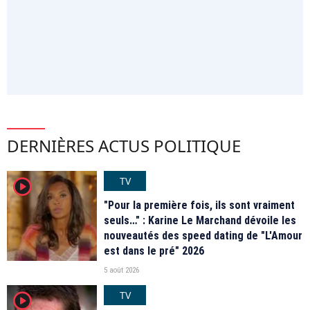
DERNIÈRES ACTUS POLITIQUE
TV
player2
"Pour la première fois, ils sont vraiment
seuls…" : Karine Le Marchand dévoile les
nouveautés des speed dating de "L'Amour
est dans le pré" 2026
5 août 2026
TV
player2