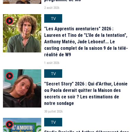
2 août 2026
TV
player2
"Les Apprentis aventuriers" 2026 :
Laureen et Tino de "L'île de la tentation",
Anthony Matéo, Jade Leboeuf... Le
casting complet de la saison 9 de la télé-
réalité de W9
1 août 2026
TV
player2
"Secret Story" 2026 : Qui d'Arthur, Léonie
ou Paola devrait quitter la Maison des
secrets ce soir ? Les estimations de
notre sondage
30 juillet 2026
TV
player2