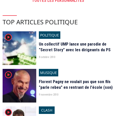
TOUTES LES PERSONNALITÉS
TOP ARTICLES POLITIQUE
POLITIQUE
player2
Un collectif UMP lance une parodie de
"Secret Story" avec les dirigeants du PS
8 octobre 2010
MUSIQUE
player2
Florent Pagny ne voulait pas que son fils
"parle rebeu" en rentrant de l'école (son)
9 novembre 2010
CLASH
player2