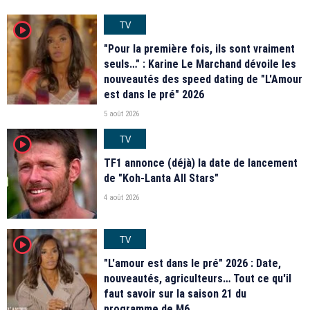
TV
player2
"Pour la première fois, ils sont vraiment
seuls…" : Karine Le Marchand dévoile les
nouveautés des speed dating de "L'Amour
est dans le pré" 2026
5 août 2026
TV
player2
TF1 annonce (déjà) la date de lancement
de "Koh-Lanta All Stars"
4 août 2026
TV
player2
"L'amour est dans le pré" 2026 : Date,
nouveautés, agriculteurs… Tout ce qu'il
faut savoir sur la saison 21 du
programme de M6