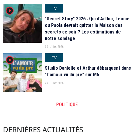
TV
player2
"Secret Story" 2026 : Qui d'Arthur, Léonie
ou Paola devrait quitter la Maison des
secrets ce soir ? Les estimations de
notre sondage
30 juillet 2026
TV
player2
Studio Danielle et Arthur débarquent dans
"L’amour vu du pré" sur M6
29 juillet 2026
POLITIQUE
DERNIÈRES ACTUALITÉS