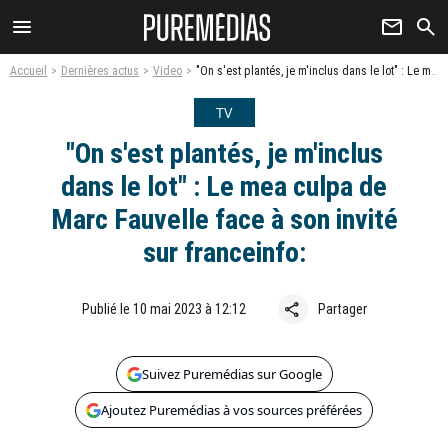
menu
newsletter
search
Accueil
Dernières actus
Video
"On s'est plantés, je m'inclus dans le lot" : Le mea culpa de Marc Fauvelle face à son invité sur franceinfo:
TV
"On s'est plantés, je m'inclus
dans le lot" : Le mea culpa de
Marc Fauvelle face à son invité
sur franceinfo:
share
Publié le 10 mai 2023 à 12:12
Partager
Suivez Puremédias sur Google
Ajoutez Puremédias à vos sources préférées