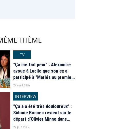
 MÊME THÈME
TV
"Ça me fait peur" : Alexandre
avoue à Lucile que son ex a
participé à "Mariés au premier
regard" l'année dernière et
27 avril 2026
qu'il l'a revue avant leur
mariage, elle tombe de haut
INTERVIEW
"Ça a a été très douloureux" :
Sidonie Bonnec revient sur le
départ d'Olivier Minne dans
"Tout le monde a son mot à
27 juin 2026