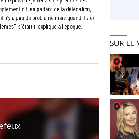
ésente puisque je venais de prendre des
mplement dit, en parlant de la délégation,
 il n'y a pas de problème mais quand il y en
mes'" s'était-il expliqué à l'époque.
SUR LE
player2
player2
tefeux