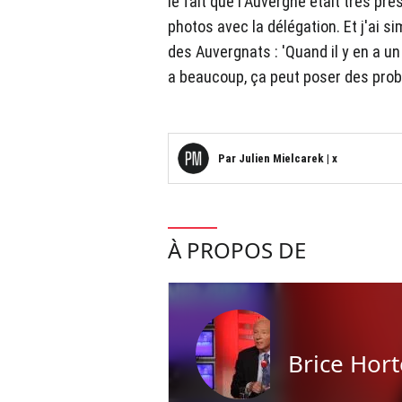
le fait que l'Auvergne était très pr
photos avec la délégation. Et j'ai si
des Auvergnats : 'Quand il y en a un
a beaucoup, ça peut poser des problè
Par
Julien Mielcarek
|
x
À PROPOS DE
Brice Hor