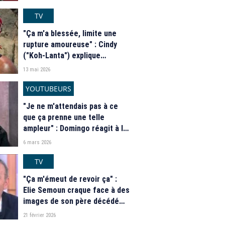
dire"
TV
"Ça m'a blessée, limite une
rupture amoureuse" : Cindy
("Koh-Lanta") explique
pourquoi elle a sacrifié Jade et
13 mai 2026
mis fin à l'alliance des filles
YOUTUBEURS
"Je ne m'attendais pas à ce
que ça prenne une telle
ampleur" : Domingo réagit à la
séquence qui a fait polémique
6 mars 2026
entre Léna Situations et
Anyme dans "Popcorn"
TV
"Ça m'émeut de revoir ça" :
Elie Semoun craque face à des
images de son père décédé
dans "C à vous"
21 février 2026