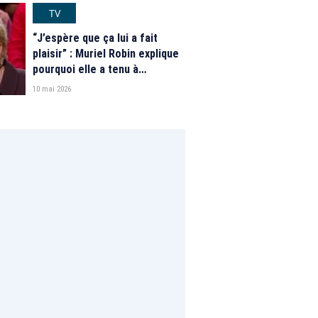
TV
“J’espère que ça lui a fait
plaisir” : Muriel Robin explique
pourquoi elle a tenu à
mentionner Pierre Palmade
10 mai 2026
dans son discours des
Molières