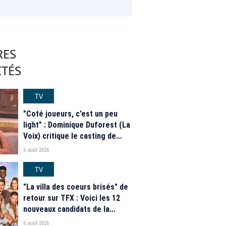
RES
ITÉS
TV
"Coté joueurs, c’est un peu
light" : Dominique Duforest (La
Voix) critique le casting de
"Secret Story" 2026
6 août 2026
TV
"La villa des coeurs brisés" de
retour sur TFX : Voici les 12
nouveaux candidats de la
saison 2026
6 août 2026