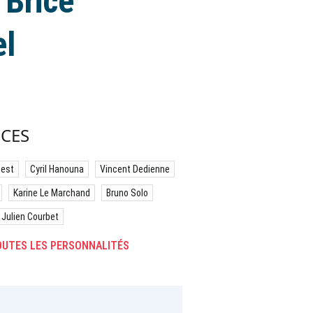
: Brice
el
CES
best
Cyril Hanouna
Vincent Dedienne
Karine Le Marchand
Bruno Solo
Julien Courbet
UTES LES PERSONNALITÉS