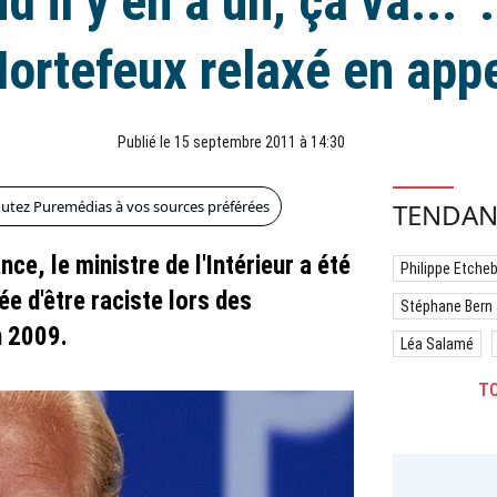
 il y en a un, ça va..." 
ortefeux relaxé en app
Publié le 15 septembre 2011 à 14:30
outez Puremédias à vos sources préférées
TENDAN
e, le ministre de l'Intérieur a été
Philippe Etche
e d'être raciste lors des
Stéphane Bern
n 2009.
Léa Salamé
TO