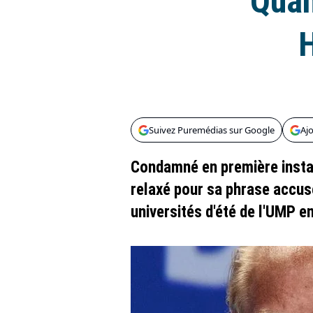
"Quand
H
Suivez Puremédias sur Google
Aj
Condamné en première instanc
relaxé pour sa phrase accusé
universités d'été de l'UMP e