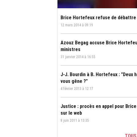
Brice Hortefeux refuse de débattre 
12 mars 2014 à 09:19
Azouz Begag accuse Brice Hortefeux
ministres
31 janvier 2014 à 16:55
J-J. Bourdin à B. Hortefeux : "Deux
vous gêne ?"
4 février 2013 à 12:17
Justice : procès en appel pour Brice
sur le web
8 juin 2011 à 13:35
TOUS