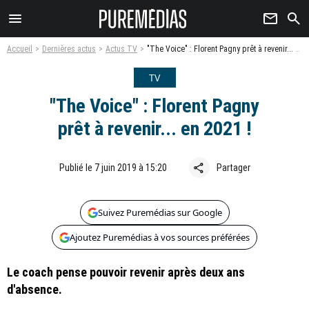
menu
newsletter
search
Accueil
Dernières actus
Actus TV
"The Voice" : Florent Pagny prêt à revenir... en 2021 !
TV
"The Voice" : Florent Pagny
prêt à revenir... en 2021 !
share
Publié le 7 juin 2019 à 15:20
Partager
Suivez Puremédias sur Google
Ajoutez Puremédias à vos sources préférées
Le coach pense pouvoir revenir après deux ans
d'absence.