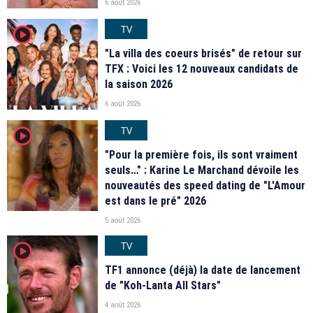
6 août 2026
TV
player2
"La villa des coeurs brisés" de retour sur
TFX : Voici les 12 nouveaux candidats de
la saison 2026
6 août 2026
TV
player2
"Pour la première fois, ils sont vraiment
seuls…" : Karine Le Marchand dévoile les
nouveautés des speed dating de "L'Amour
est dans le pré" 2026
5 août 2026
TV
player2
TF1 annonce (déjà) la date de lancement
de "Koh-Lanta All Stars"
4 août 2026