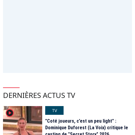
DERNIÈRES ACTUS TV
TV
player2
"Coté joueurs, c’est un peu light" :
Dominique Duforest (La Voix) critique le
casting de "Secret Story" 2026