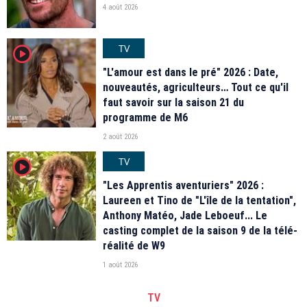
4 août 2026
TV
player2
"L'amour est dans le pré" 2026 : Date,
nouveautés, agriculteurs… Tout ce qu'il
faut savoir sur la saison 21 du
programme de M6
2 août 2026
TV
player2
"Les Apprentis aventuriers" 2026 :
Laureen et Tino de "L'île de la tentation",
Anthony Matéo, Jade Leboeuf... Le
casting complet de la saison 9 de la télé-
réalité de W9
1 août 2026
TV