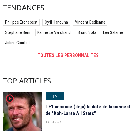
TENDANCES
Philippe Etchebest
Cyril Hanouna
Vincent Dedienne
Stéphane Bern
Karine Le Marchand
Bruno Solo
Léa Salamé
Julien Courbet
TOUTES LES PERSONNALITÉS
TOP ARTICLES
TV
player2
TF1 annonce (déjà) la date de lancement
de "Koh-Lanta All Stars"
4 août 2026