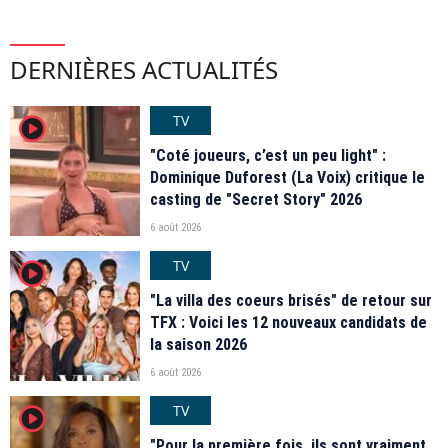
DERNIÈRES ACTUALITÉS
TV
player2
"Coté joueurs, c’est un peu light" :
Dominique Duforest (La Voix) critique le
casting de "Secret Story" 2026
6 août 2026
TV
player2
"La villa des coeurs brisés" de retour sur
TFX : Voici les 12 nouveaux candidats de
la saison 2026
6 août 2026
TV
player2
"Pour la première fois, ils sont vraiment