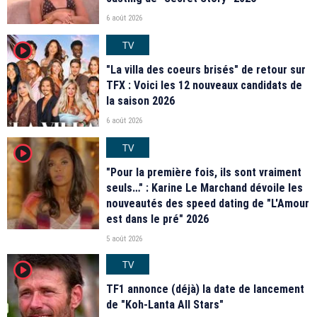
6 août 2026
TV
player2
"La villa des coeurs brisés" de retour sur
TFX : Voici les 12 nouveaux candidats de
la saison 2026
6 août 2026
TV
player2
"Pour la première fois, ils sont vraiment
seuls…" : Karine Le Marchand dévoile les
nouveautés des speed dating de "L'Amour
est dans le pré" 2026
5 août 2026
TV
player2
TF1 annonce (déjà) la date de lancement
de "Koh-Lanta All Stars"