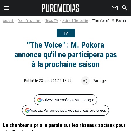
menu
newsletter
search
Accueil
Dernières actus
News TV
Actus Télé réalité
"The Voice" : M. Pokora annonce qu'il ne participera pas à la prochaine saison
TV
"The Voice" : M. Pokora
annonce qu'il ne participera pas
à la prochaine saison
share
Publié le 23 juin 2017 à 13:22
Partager
Suivez Puremédias sur Google
Ajoutez Puremédias à vos sources préférées
Le chanteur a pris la parole sur les réseaux sociaux pour