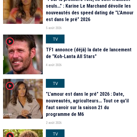
seuls…" : Karine Le Marchand dévoile les
nouveautés des speed dating de "L'Amour
est dans le pré" 2026
5 août 2026
TV
player2
TF1 annonce (déjà) la date de lancement
de "Koh-Lanta All Stars"
4 août 2026
TV
player2
"L'amour est dans le pré" 2026 : Date,
nouveautés, agriculteurs… Tout ce qu'il
faut savoir sur la saison 21 du
programme de M6
2 août 2026
TV
player2