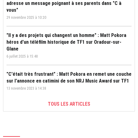
adresse un message poignant à ses parents dans "C à
vous"
29 novembre 2025 à 10:20
"Il y a des projets qui changent un homme" : Matt Pokora
héros d'un téléfilm historique de TF1 sur Oradour-sur-
Glane
6 juillet 2025 à 15:48
"C'était très frustrant" : Matt Pokora en remet une couche
sur l'annonce en catimini de son NRJ Music Award sur TF1
13 novembre 2023 à 14:38
TOUS LES ARTICLES