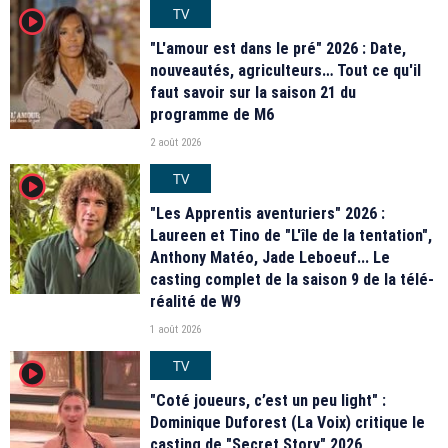
TV
player2
"L'amour est dans le pré" 2026 : Date,
nouveautés, agriculteurs… Tout ce qu'il
faut savoir sur la saison 21 du
programme de M6
2 août 2026
TV
player2
"Les Apprentis aventuriers" 2026 :
Laureen et Tino de "L'île de la tentation",
Anthony Matéo, Jade Leboeuf... Le
casting complet de la saison 9 de la télé-
réalité de W9
1 août 2026
TV
player2
"Coté joueurs, c’est un peu light" :
Dominique Duforest (La Voix) critique le
casting de "Secret Story" 2026