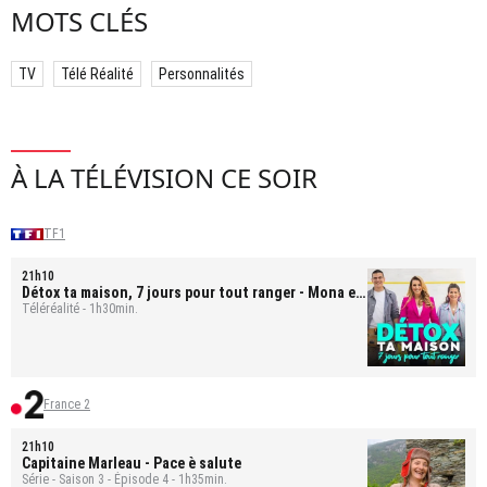
MOTS CLÉS
TV
Télé Réalité
Personnalités
À LA TÉLÉVISION CE SOIR
TF1
21h10
Détox ta maison, 7 jours pour tout ranger
- Mona et
Bastien
Téléréalité - 1h30min.
France 2
21h10
Capitaine Marleau
- Pace è salute
Série - Saison 3 - Épisode 4 - 1h35min.