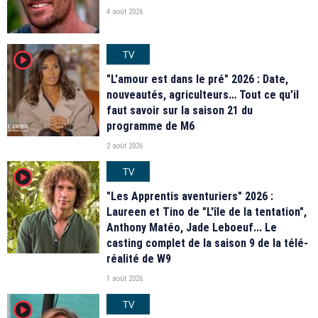
4 août 2026
TV
player2
"L'amour est dans le pré" 2026 : Date,
nouveautés, agriculteurs… Tout ce qu'il
faut savoir sur la saison 21 du
programme de M6
2 août 2026
TV
player2
"Les Apprentis aventuriers" 2026 :
Laureen et Tino de "L'île de la tentation",
Anthony Matéo, Jade Leboeuf... Le
casting complet de la saison 9 de la télé-
réalité de W9
1 août 2026
TV
player2