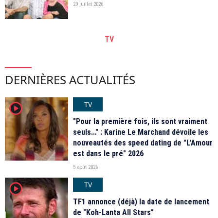
29 juillet 2026
TV
DERNIÈRES ACTUALITÉS
TV
player2
"Pour la première fois, ils sont vraiment
seuls…" : Karine Le Marchand dévoile les
nouveautés des speed dating de "L'Amour
est dans le pré" 2026
5 août 2026
TV
player2
TF1 annonce (déjà) la date de lancement
de "Koh-Lanta All Stars"