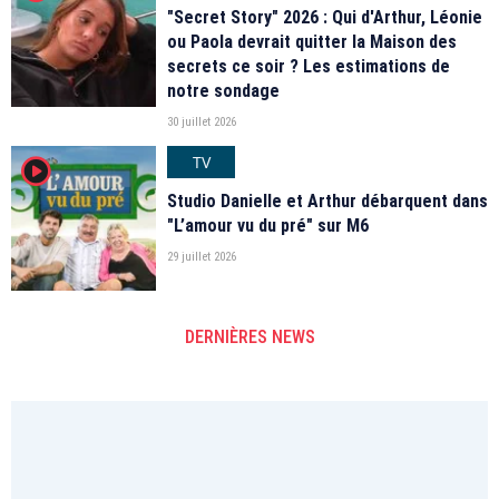
"Secret Story" 2026 : Qui d'Arthur, Léonie
ou Paola devrait quitter la Maison des
secrets ce soir ? Les estimations de
notre sondage
30 juillet 2026
TV
player2
Studio Danielle et Arthur débarquent dans
"L’amour vu du pré" sur M6
29 juillet 2026
DERNIÈRES NEWS