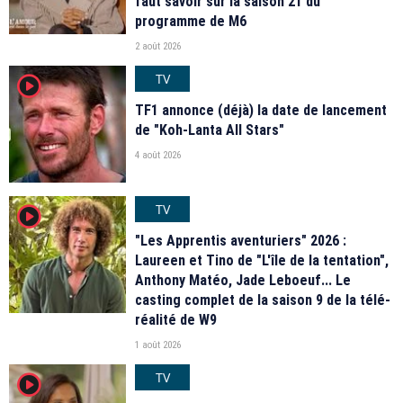
faut savoir sur la saison 21 du
programme de M6
2 août 2026
TV
player2
TF1 annonce (déjà) la date de lancement
de "Koh-Lanta All Stars"
4 août 2026
TV
player2
"Les Apprentis aventuriers" 2026 :
Laureen et Tino de "L'île de la tentation",
Anthony Matéo, Jade Leboeuf... Le
casting complet de la saison 9 de la télé-
réalité de W9
1 août 2026
TV
player2