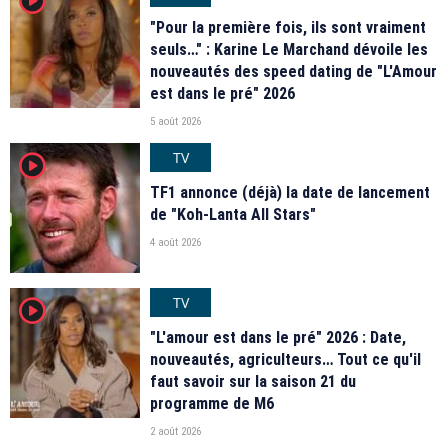
player2
"Pour la première fois, ils sont vraiment
seuls…" : Karine Le Marchand dévoile les
nouveautés des speed dating de "L'Amour
est dans le pré" 2026
5 août 2026
TV
player2
TF1 annonce (déjà) la date de lancement
de "Koh-Lanta All Stars"
4 août 2026
TV
player2
"L'amour est dans le pré" 2026 : Date,
nouveautés, agriculteurs… Tout ce qu'il
faut savoir sur la saison 21 du
programme de M6
2 août 2026