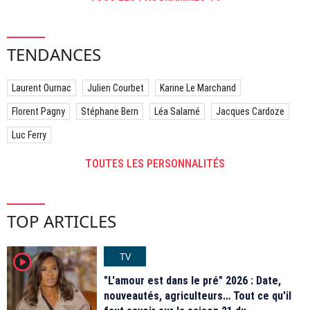
TENDANCES
Laurent Ournac
Julien Courbet
Karine Le Marchand
Florent Pagny
Stéphane Bern
Léa Salamé
Jacques Cardoze
Luc Ferry
TOUTES LES PERSONNALITÉS
TOP ARTICLES
TV
player2
"L'amour est dans le pré" 2026 : Date,
nouveautés, agriculteurs… Tout ce qu'il