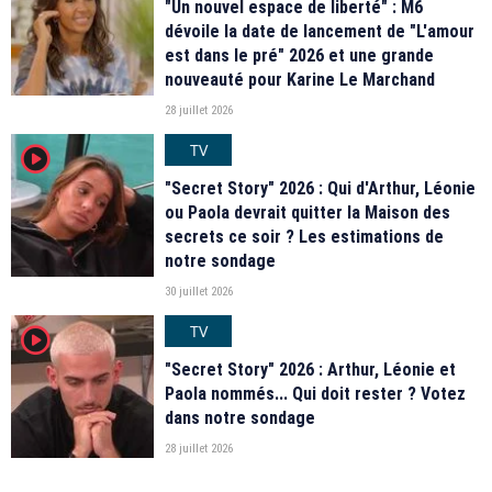
"Un nouvel espace de liberté" : M6
dévoile la date de lancement de "L'amour
est dans le pré" 2026 et une grande
nouveauté pour Karine Le Marchand
28 juillet 2026
TV
player2
"Secret Story" 2026 : Qui d'Arthur, Léonie
ou Paola devrait quitter la Maison des
secrets ce soir ? Les estimations de
notre sondage
30 juillet 2026
TV
player2
"Secret Story" 2026 : Arthur, Léonie et
Paola nommés... Qui doit rester ? Votez
dans notre sondage
28 juillet 2026