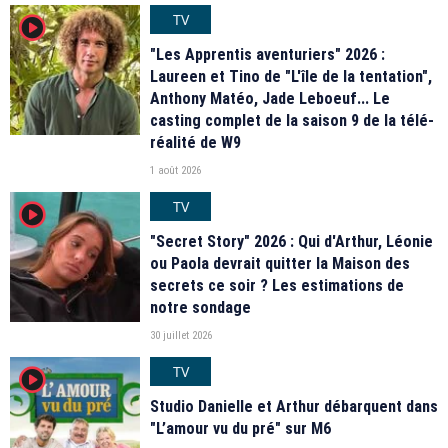
TV
player2
"Les Apprentis aventuriers" 2026 :
Laureen et Tino de "L'île de la tentation",
Anthony Matéo, Jade Leboeuf... Le
casting complet de la saison 9 de la télé-
réalité de W9
1 août 2026
TV
player2
"Secret Story" 2026 : Qui d'Arthur, Léonie
ou Paola devrait quitter la Maison des
secrets ce soir ? Les estimations de
notre sondage
30 juillet 2026
TV
player2
Studio Danielle et Arthur débarquent dans
"L’amour vu du pré" sur M6