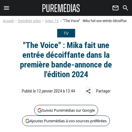
menu
newsletter
search
Accueil
Dernières actus
Actus TV
"The Voice" : Mika fait une entrée décoiffante dans la première bande-annonce de l'édition 2024
TV
"The Voice" : Mika fait une
entrée décoiffante dans la
première bande-annonce de
l'édition 2024
share
Publié le 12 janvier 2024 à 13:44
Partager
Suivez Puremédias sur Google
Ajoutez Puremédias à vos sources préférées