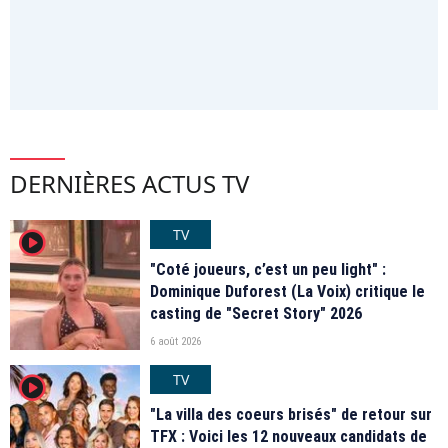
DERNIÈRES ACTUS TV
TV
player2
"Coté joueurs, c’est un peu light" :
Dominique Duforest (La Voix) critique le
casting de "Secret Story" 2026
6 août 2026
TV
player2
"La villa des coeurs brisés" de retour sur
TFX : Voici les 12 nouveaux candidats de