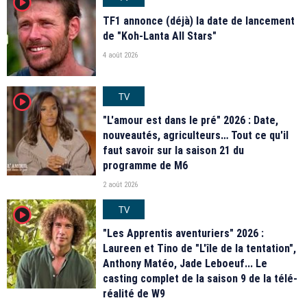
player2
TF1 annonce (déjà) la date de lancement
de "Koh-Lanta All Stars"
4 août 2026
TV
player2
"L'amour est dans le pré" 2026 : Date,
nouveautés, agriculteurs… Tout ce qu'il
faut savoir sur la saison 21 du
programme de M6
2 août 2026
TV
player2
"Les Apprentis aventuriers" 2026 :
Laureen et Tino de "L'île de la tentation",
Anthony Matéo, Jade Leboeuf... Le
casting complet de la saison 9 de la télé-
réalité de W9