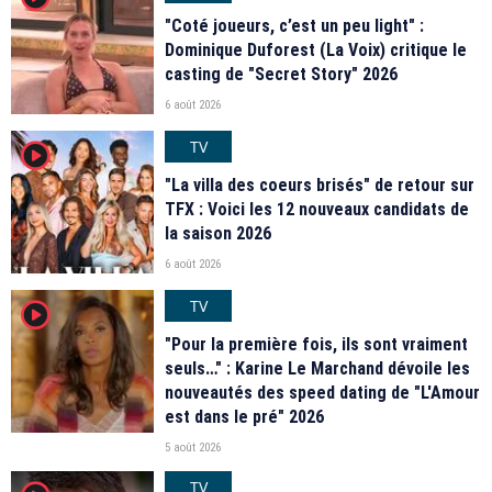
"Coté joueurs, c’est un peu light" :
Dominique Duforest (La Voix) critique le
casting de "Secret Story" 2026
6 août 2026
TV
player2
"La villa des coeurs brisés" de retour sur
TFX : Voici les 12 nouveaux candidats de
la saison 2026
6 août 2026
TV
player2
"Pour la première fois, ils sont vraiment
seuls…" : Karine Le Marchand dévoile les
nouveautés des speed dating de "L'Amour
est dans le pré" 2026
5 août 2026
TV