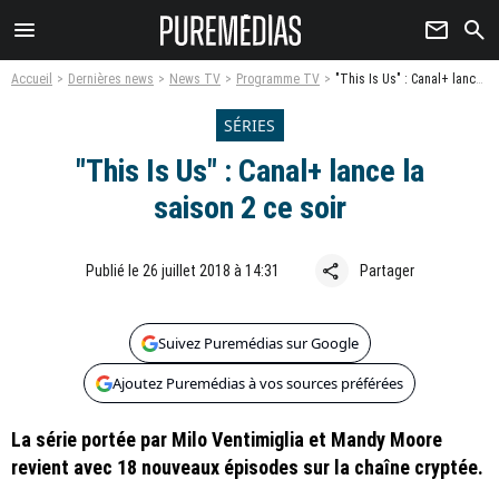
menu
newsletter
search
Accueil
Dernières news
News TV
Programme TV
"This Is Us" : Canal+ lance la saison 2 ce soir
SÉRIES
"This Is Us" : Canal+ lance la
saison 2 ce soir
share
Publié le 26 juillet 2018 à 14:31
Partager
Suivez Puremédias sur Google
Ajoutez Puremédias à vos sources préférées
La série portée par Milo Ventimiglia et Mandy Moore
revient avec 18 nouveaux épisodes sur la chaîne cryptée.