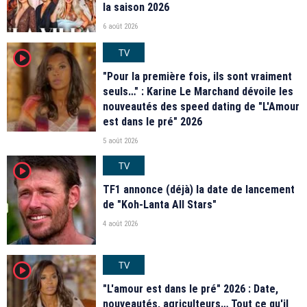
la saison 2026
6 août 2026
TV
player2
"Pour la première fois, ils sont vraiment
seuls…" : Karine Le Marchand dévoile les
nouveautés des speed dating de "L'Amour
est dans le pré" 2026
5 août 2026
TV
player2
TF1 annonce (déjà) la date de lancement
de "Koh-Lanta All Stars"
4 août 2026
TV
player2
"L'amour est dans le pré" 2026 : Date,
nouveautés, agriculteurs… Tout ce qu'il