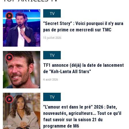
TV
player2
"Secret Story" : Voici pourquoi il n'y aura
pas de prime ce mercredi sur TMC
15 juillet 2026
TV
player2
TF1 annonce (déjà) la date de lancement
de "Koh-Lanta All Stars"
4 août 2026
TV
player2
"L'amour est dans le pré" 2026 : Date,
nouveautés, agriculteurs… Tout ce qu'il
faut savoir sur la saison 21 du
programme de M6