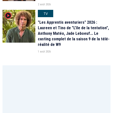
2 août 2026
TV
player2
"Les Apprentis aventuriers" 2026 :
Laureen et Tino de "L'île de la tentation",
Anthony Matéo, Jade Leboeuf... Le
casting complet de la saison 9 de la télé-
réalité de W9
1 août 2026