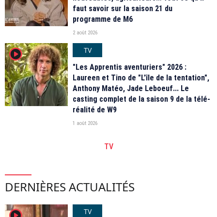
faut savoir sur la saison 21 du
programme de M6
2 août 2026
TV
player2
"Les Apprentis aventuriers" 2026 :
Laureen et Tino de "L'île de la tentation",
Anthony Matéo, Jade Leboeuf... Le
casting complet de la saison 9 de la télé-
réalité de W9
1 août 2026
TV
DERNIÈRES ACTUALITÉS
TV
player2