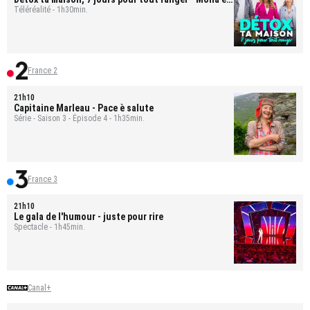
Bastien
Téléréalité - 1h30min.
France 2
21h10
Capitaine Marleau
- Pace è salute
Série - Saison 3 - Épisode 4 - 1h35min.
France 3
21h10
Le gala de l'humour - juste pour rire
Spectacle - 1h45min.
Canal+