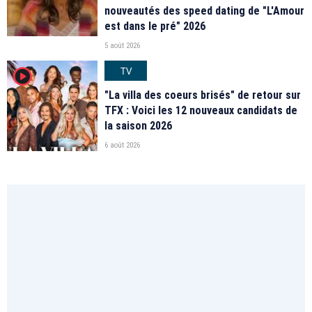
nouveautés des speed dating de "L'Amour
est dans le pré" 2026
5 août 2026
TV
player2
"La villa des coeurs brisés" de retour sur
TFX : Voici les 12 nouveaux candidats de
la saison 2026
6 août 2026