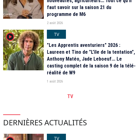
nouveautés, agriculteurs… Tout ce qu'il
faut savoir sur la saison 21 du
programme de M6
2 août 2026
TV
player2
"Les Apprentis aventuriers" 2026 :
Laureen et Tino de "L'île de la tentation",
Anthony Matéo, Jade Leboeuf... Le
casting complet de la saison 9 de la télé-
réalité de W9
1 août 2026
TV
DERNIÈRES ACTUALITÉS
TV