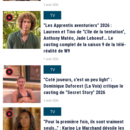
2 août 2026
TV
player2
"Les Apprentis aventuriers" 2026 :
Laureen et Tino de "L'île de la tentation",
Anthony Matéo, Jade Leboeuf... Le
casting complet de la saison 9 de la télé-
réalité de W9
1 août 2026
TV
player2
"Coté joueurs, c’est un peu light" :
Dominique Duforest (La Voix) critique le
casting de "Secret Story" 2026
6 août 2026
TV
player2
"Pour la première fois, ils sont vraiment
seuls…" : Karine Le Marchand dévoile les