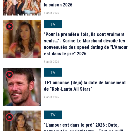
la saison 2026
6 août 2026
TV
player2
"Pour la première fois, ils sont vraiment
seuls…" : Karine Le Marchand dévoile les
nouveautés des speed dating de "L'Amour
est dans le pré" 2026
5 août 2026
TV
player2
TF1 annonce (déjà) la date de lancement
de "Koh-Lanta All Stars"
4 août 2026
TV
player2
"L'amour est dans le pré" 2026 : Date,