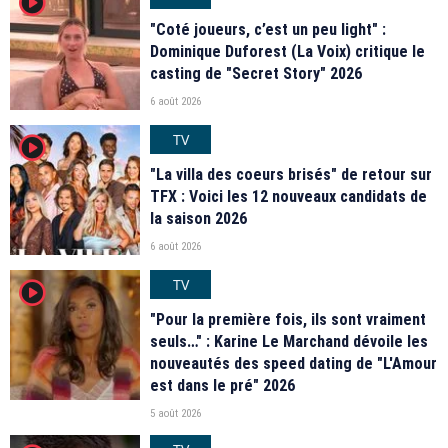
player2
"Coté joueurs, c’est un peu light" :
Dominique Duforest (La Voix) critique le
casting de "Secret Story" 2026
6 août 2026
TV
player2
"La villa des coeurs brisés" de retour sur
TFX : Voici les 12 nouveaux candidats de
la saison 2026
6 août 2026
TV
player2
"Pour la première fois, ils sont vraiment
seuls…" : Karine Le Marchand dévoile les
nouveautés des speed dating de "L'Amour
est dans le pré" 2026
5 août 2026