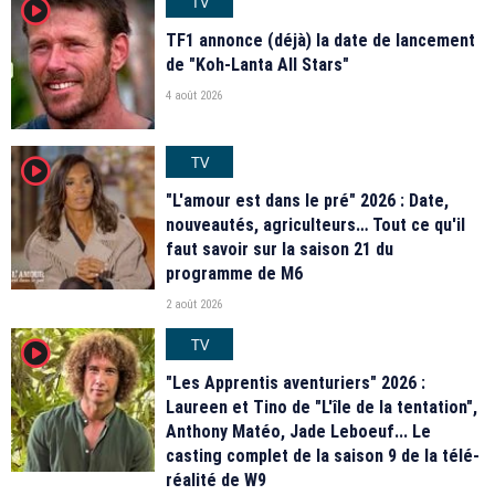
TV
player2
TF1 annonce (déjà) la date de lancement
de "Koh-Lanta All Stars"
4 août 2026
TV
player2
"L'amour est dans le pré" 2026 : Date,
nouveautés, agriculteurs… Tout ce qu'il
faut savoir sur la saison 21 du
programme de M6
2 août 2026
TV
player2
"Les Apprentis aventuriers" 2026 :
Laureen et Tino de "L'île de la tentation",
Anthony Matéo, Jade Leboeuf... Le
casting complet de la saison 9 de la télé-
réalité de W9