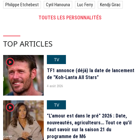
Philippe Etchebest
Cyril Hanouna
Luc Ferry
Kendji Girac
TOUTES LES PERSONNALITÉS
TOP ARTICLES
TV
player2
TF1 annonce (déjà) la date de lancement
de "Koh-Lanta All Stars"
4 août 2026
TV
player2
"L'amour est dans le pré" 2026 : Date,
nouveautés, agriculteurs… Tout ce qu'il
faut savoir sur la saison 21 du
programme de M6