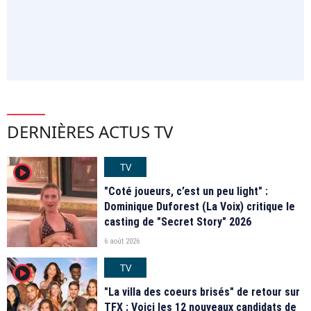
DERNIÈRES ACTUS TV
TV
player2
"Coté joueurs, c’est un peu light" :
Dominique Duforest (La Voix) critique le
casting de "Secret Story" 2026
6 août 2026
TV
player2
"La villa des coeurs brisés" de retour sur
TFX : Voici les 12 nouveaux candidats de