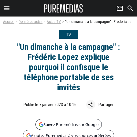
menu
newsletter
search
Accueil
Dernières actus
Actus TV
"Un dimanche à la campagne" : Frédéric Lopez explique pourquoi il confisque le téléphone portable de ses invités
TV
"Un dimanche à la campagne" :
Frédéric Lopez explique
pourquoi il confisque le
téléphone portable de ses
invités
share
Publié le 7 janvier 2023 à 10:16
Partager
Suivez Puremédias sur Google
Ajoutez Puremédias à vos sources préférées