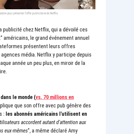
ène pour présenter l'offre publicitaire de Netflix.
 publicité chez Netflix, qui a dévoilé ces
t" américains, le grand événement annuel
lateformes présentent leurs offres
 agences média. Netflix y participe depuis
aque année un peu plus, en miroir de la
ire.
s dans le monde (
vs. 70 millions en
xplique que son offre avec pub génère des
s :
les abonnés américains l'utilisent en
tilisateurs accordent autant d'attention aux
ilms eux-mêmes
", a même déclaré Amy