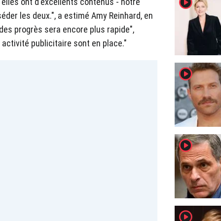
player2
 elles ont d'excellents contenus - notre
éder les deux.", a estimé Amy Reinhard, en
e des progrès sera encore plus rapide",
ctivité publicitaire sont en place."
player2
player2
player2