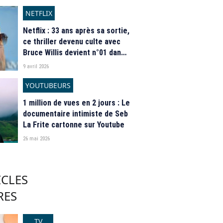
Barthès distancé sur TMC
NETFLIX
Netflix : 33 ans après sa sortie,
ce thriller devenu culte avec
Bruce Willis devient n°01 dans
le monde
9 avril 2026
YOUTUBEURS
1 million de vues en 2 jours : Le
documentaire intimiste de Seb
La Frite cartonne sur Youtube
26 mai 2026
ICLES
RES
TV