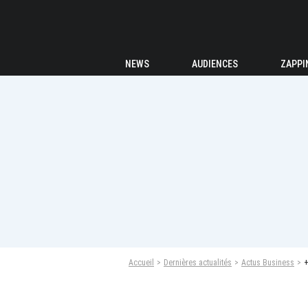
NEWS
AUDIENCES
ZAPPI
Accueil
Dernières actualités
Actus Business
+