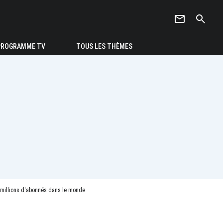
newsletter
search
PROGRAMME TV
TOUS LES THÈMES
0 millions d'abonnés dans le monde