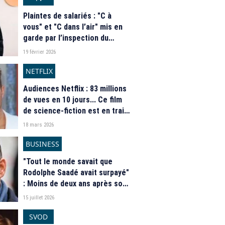
Plaintes de salariés : "C à
vous" et "C dans l’air" mis en
garde par l’inspection du
travail pour recours abusif à
19 février 2026
des doubles contrats
NETFLIX
Audiences Netflix : 83 millions
de vues en 10 jours... Ce film
de science-fiction est en train
de devenir un phénomène
18 mars 2026
mondial
BUSINESS
"Tout le monde savait que
Rodolphe Saadé avait surpayé"
: Moins de deux ans après son
rachat par CMA CGM, le
15 juillet 2026
groupe RMC BFM a perdu près
de la moitié de sa valeur
SVOD