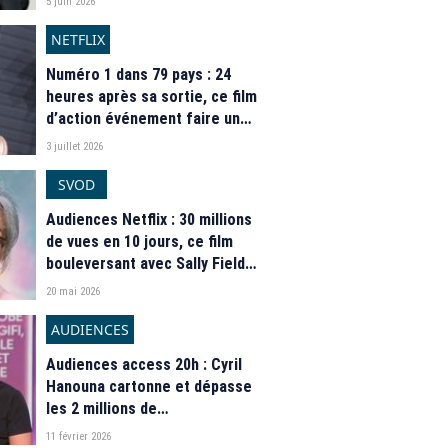
5 juin 2026
démarrage tonitruant sur
Netflix
NETFLIX
Numéro 1 dans 79 pays : 24
heures après sa sortie, ce film
d’action événement faire un
carton partout dans le monde
3 juillet 2026
sur Netflix
SVOD
Audiences Netflix : 30 millions
de vues en 10 jours, ce film
bouleversant avec Sally Field
fait un carton surprise sur la
20 mai 2026
plateforme
AUDIENCES
Audiences access 20h : Cyril
Hanouna cartonne et dépasse
les 2 millions de
téléspectateurs sur W9, Yann
11 février 2026