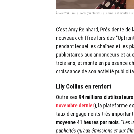
À New-York, Emily Cooper (ou plutôt Lily Collins) est montée sur sc
C'est Amy Reinhard, Présidente de la
nouveaux chiffres lors des "Upfron
pendant lequel les chaînes et les p
publicitaires aux annonceurs et aux
trois ans, et monte en puissance ch
croissance de son activité publicita
Lily Collins en renfort
Outre ses
94 millions d'utilisateur
novembre dernier
)
, la plateforme e
taux d'engagements très important
moyenne 41 heures par mois
. "
Les u
publicités qu'aux émissions et aux f