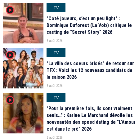
TV
player2
"Coté joueurs, c’est un peu light" :
Dominique Duforest (La Voix) critique le
casting de "Secret Story" 2026
6 août 2026
TV
player2
"La villa des coeurs brisés" de retour sur
TFX : Voici les 12 nouveaux candidats de
la saison 2026
6 août 2026
TV
player2
"Pour la première fois, ils sont vraiment
seuls…" : Karine Le Marchand dévoile les
nouveautés des speed dating de "L'Amour
est dans le pré" 2026
5 août 2026