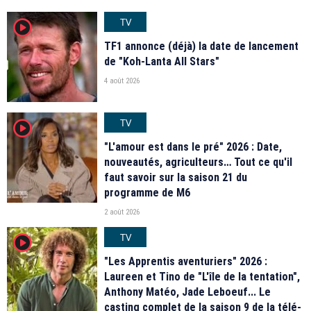
TV
player2
TF1 annonce (déjà) la date de lancement
de "Koh-Lanta All Stars"
4 août 2026
TV
player2
"L'amour est dans le pré" 2026 : Date,
nouveautés, agriculteurs… Tout ce qu'il
faut savoir sur la saison 21 du
programme de M6
2 août 2026
TV
player2
"Les Apprentis aventuriers" 2026 :
Laureen et Tino de "L'île de la tentation",
Anthony Matéo, Jade Leboeuf... Le
casting complet de la saison 9 de la télé-