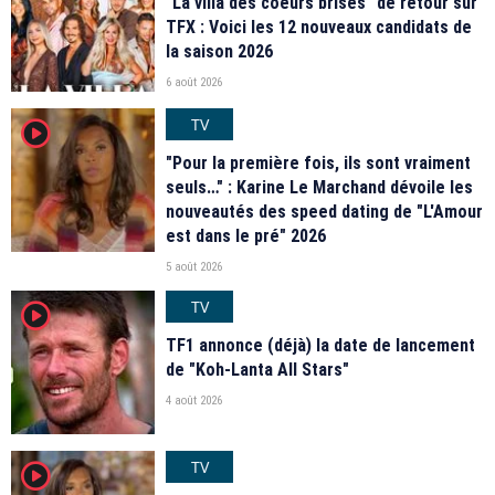
"La villa des coeurs brisés" de retour sur
TFX : Voici les 12 nouveaux candidats de
la saison 2026
6 août 2026
TV
player2
"Pour la première fois, ils sont vraiment
seuls…" : Karine Le Marchand dévoile les
nouveautés des speed dating de "L'Amour
est dans le pré" 2026
5 août 2026
TV
player2
TF1 annonce (déjà) la date de lancement
de "Koh-Lanta All Stars"
4 août 2026
TV
player2