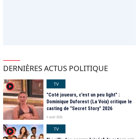
DERNIÈRES ACTUS POLITIQUE
TV
player2
"Coté joueurs, c’est un peu light" :
Dominique Duforest (La Voix) critique le
casting de "Secret Story" 2026
6 août 2026
TV
player2