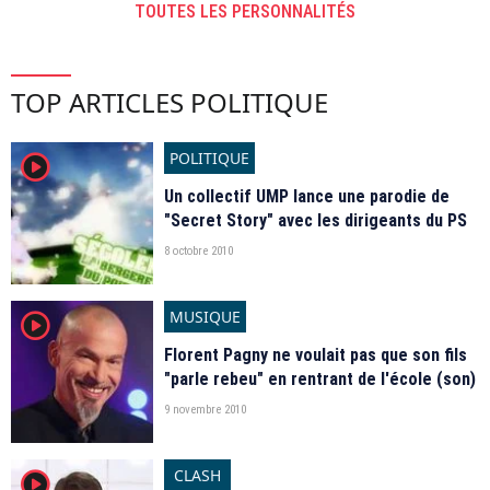
TOUTES LES PERSONNALITÉS
TOP ARTICLES POLITIQUE
POLITIQUE
player2
Un collectif UMP lance une parodie de
"Secret Story" avec les dirigeants du PS
8 octobre 2010
MUSIQUE
player2
Florent Pagny ne voulait pas que son fils
"parle rebeu" en rentrant de l'école (son)
9 novembre 2010
CLASH
player2