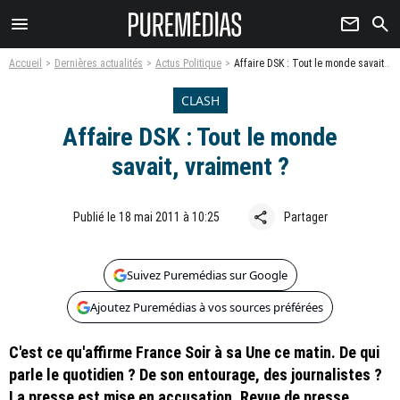
menu
newsletter
search
Accueil
Dernières actualités
Actus Politique
Affaire DSK : Tout le monde savait, vraiment ?
CLASH
Affaire DSK : Tout le monde
savait, vraiment ?
share
Publié le 18 mai 2011 à 10:25
Partager
Suivez Puremédias sur Google
Ajoutez Puremédias à vos sources préférées
C'est ce qu'affirme France Soir à sa Une ce matin. De qui
parle le quotidien ? De son entourage, des journalistes ?
La presse est mise en accusation. Revue de presse.