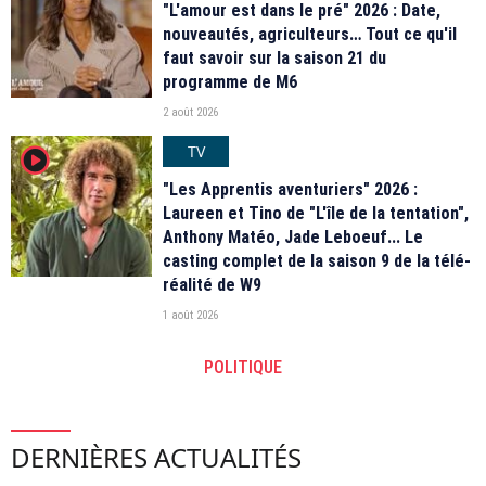
"L'amour est dans le pré" 2026 : Date,
nouveautés, agriculteurs… Tout ce qu'il
faut savoir sur la saison 21 du
programme de M6
2 août 2026
TV
player2
"Les Apprentis aventuriers" 2026 :
Laureen et Tino de "L'île de la tentation",
Anthony Matéo, Jade Leboeuf... Le
casting complet de la saison 9 de la télé-
réalité de W9
1 août 2026
POLITIQUE
DERNIÈRES ACTUALITÉS