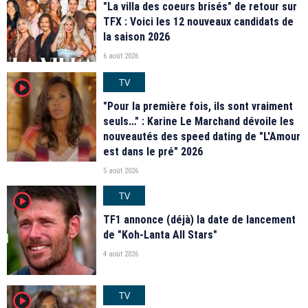
"La villa des coeurs brisés" de retour sur
TFX : Voici les 12 nouveaux candidats de
la saison 2026
6 août 2026
TV
player2
"Pour la première fois, ils sont vraiment
seuls…" : Karine Le Marchand dévoile les
nouveautés des speed dating de "L'Amour
est dans le pré" 2026
5 août 2026
TV
player2
TF1 annonce (déjà) la date de lancement
de "Koh-Lanta All Stars"
4 août 2026
TV
player2