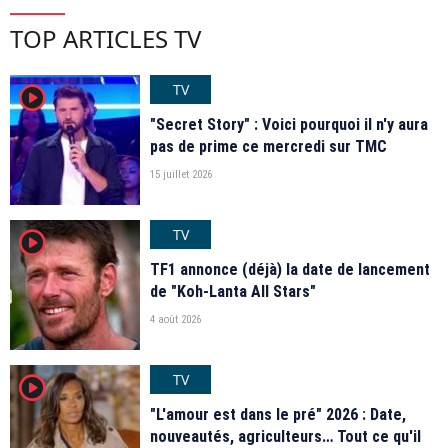
TOP ARTICLES TV
TV
player2
"Secret Story" : Voici pourquoi il n'y aura
pas de prime ce mercredi sur TMC
15 juillet 2026
TV
player2
TF1 annonce (déjà) la date de lancement
de "Koh-Lanta All Stars"
4 août 2026
TV
player2
"L'amour est dans le pré" 2026 : Date,
nouveautés, agriculteurs… Tout ce qu'il