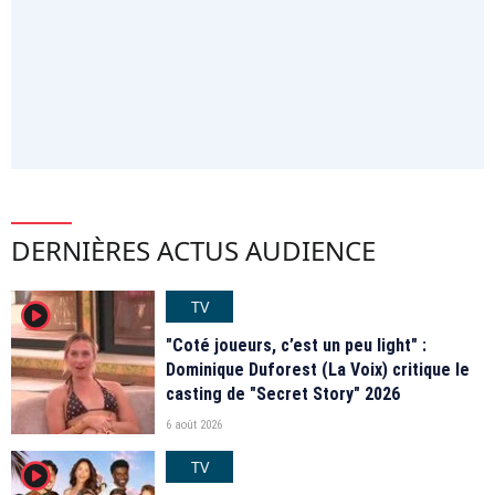
DERNIÈRES ACTUS AUDIENCE
TV
player2
"Coté joueurs, c’est un peu light" :
Dominique Duforest (La Voix) critique le
casting de "Secret Story" 2026
6 août 2026
TV
player2