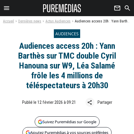
menu
newsletter
search
Accueil
Dernières news
Actus Audiences
Audiences access 20h : Yann Barthès sur TMC double Cyril Hanouna sur W9, Léa Salamé frôle les 4 millions de téléspectateurs à 20h30
AUDIENCES
Audiences access 20h : Yann
Barthès sur TMC double Cyril
Hanouna sur W9, Léa Salamé
frôle les 4 millions de
téléspectateurs à 20h30
share
Publié le 12 février 2026 à 09:21
Partager
Suivez Puremédias sur Google
Ajoutez Puremédias à vos sources préférées