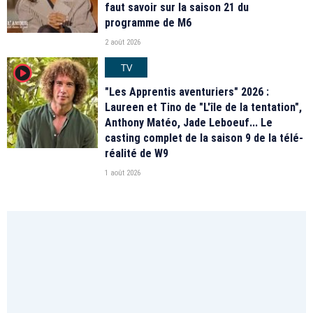
faut savoir sur la saison 21 du
programme de M6
2 août 2026
TV
player2
"Les Apprentis aventuriers" 2026 :
Laureen et Tino de "L'île de la tentation",
Anthony Matéo, Jade Leboeuf... Le
casting complet de la saison 9 de la télé-
réalité de W9
1 août 2026