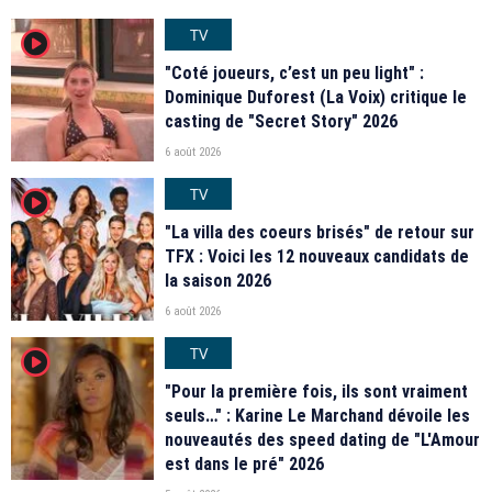
TV
player2
"Coté joueurs, c’est un peu light" :
Dominique Duforest (La Voix) critique le
casting de "Secret Story" 2026
6 août 2026
TV
player2
"La villa des coeurs brisés" de retour sur
TFX : Voici les 12 nouveaux candidats de
la saison 2026
6 août 2026
TV
player2
"Pour la première fois, ils sont vraiment
seuls…" : Karine Le Marchand dévoile les
nouveautés des speed dating de "L'Amour
est dans le pré" 2026