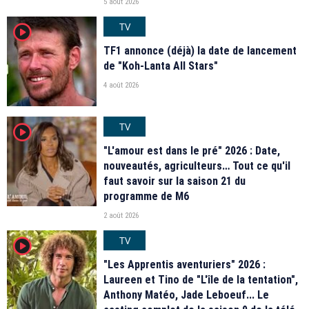
5 août 2026
TV
player2
TF1 annonce (déjà) la date de lancement
de "Koh-Lanta All Stars"
4 août 2026
TV
player2
"L'amour est dans le pré" 2026 : Date,
nouveautés, agriculteurs… Tout ce qu'il
faut savoir sur la saison 21 du
programme de M6
2 août 2026
TV
player2
"Les Apprentis aventuriers" 2026 :
Laureen et Tino de "L'île de la tentation",
Anthony Matéo, Jade Leboeuf... Le