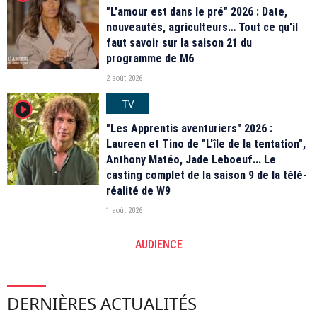
"L'amour est dans le pré" 2026 : Date,
nouveautés, agriculteurs… Tout ce qu'il
faut savoir sur la saison 21 du
programme de M6
2 août 2026
TV
player2
"Les Apprentis aventuriers" 2026 :
Laureen et Tino de "L'île de la tentation",
Anthony Matéo, Jade Leboeuf... Le
casting complet de la saison 9 de la télé-
réalité de W9
1 août 2026
AUDIENCE
DERNIÈRES ACTUALITÉS