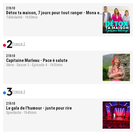
21h10
Détox ta maison, 7 jours pour tout ranger
- Mona et
Bastien
Téléréalité - 1h30min.
France 2
21h10
Capitaine Marleau
- Pace è salute
Série - Saison 3 - Épisode 4 - 1h35min.
France 3
21h10
Le gala de l'humour - juste pour rire
Spectacle - 1h45min.