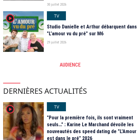
30 juillet 2026
TV
player2
Studio Danielle et Arthur débarquent dans
"L’amour vu du pré" sur M6
29 juillet 2026
AUDIENCE
DERNIÈRES ACTUALITÉS
TV
player2
"Pour la première fois, ils sont vraiment
seuls…" : Karine Le Marchand dévoile les
nouveautés des speed dating de "L'Amour
est dans le pré" 2026