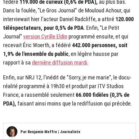
fédéré
119.000 de curieux (0,6% de PDA),
au plus bas.
Dans la foulée, "Le Gros Journal" de Mouloud Achour, qui
interviewait hier l'acteur Daniel Radcliffe, a attiré
120.000
téléspectateurs,
pour 0,5% de PDA
. Enfin, "Le Petit
Journal"
version Cyrille Eldin
programmé ensuite, et qui
recevait Éric Woerth, a fédéré
442.000 personnes, soit
1,9% de l'ensemble du public
, en légère hausse par
rapport à sa
dernière diffusion mardi
.
Enfin, sur NRJ 12, l'inédit de "Sorry, je me marie", le docu-
réalité programmé à 19h30 et produit par ITV Studios
France, a rassemblé seulement
66.000 fidèles (0,3% de
PDA),
faisant ainsi moins que la rediffusion qui précède.
Par
Benjamin Meffre
|
Journaliste