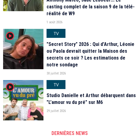
casting complet de la saison 9 de la télé-
réalité de W9
1 août 2026
TV
player2
"Secret Story" 2026 : Qui d'Arthur, Léonie
ou Paola devrait quitter la Maison des
secrets ce soir ? Les estimations de
notre sondage
30 juillet 2026
TV
player2
Studio Danielle et Arthur débarquent dans
"L’amour vu du pré" sur M6
29 juillet 2026
DERNIÈRES NEWS