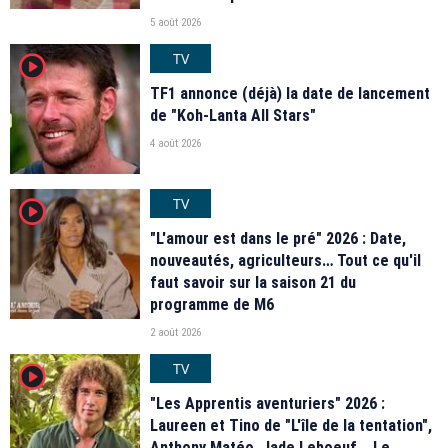
5 août 2026
TV
player2
TF1 annonce (déjà) la date de lancement
de "Koh-Lanta All Stars"
4 août 2026
TV
player2
"L'amour est dans le pré" 2026 : Date,
nouveautés, agriculteurs… Tout ce qu'il
faut savoir sur la saison 21 du
programme de M6
2 août 2026
TV
player2
"Les Apprentis aventuriers" 2026 :
Laureen et Tino de "L'île de la tentation",
Anthony Matéo, Jade Leboeuf... Le