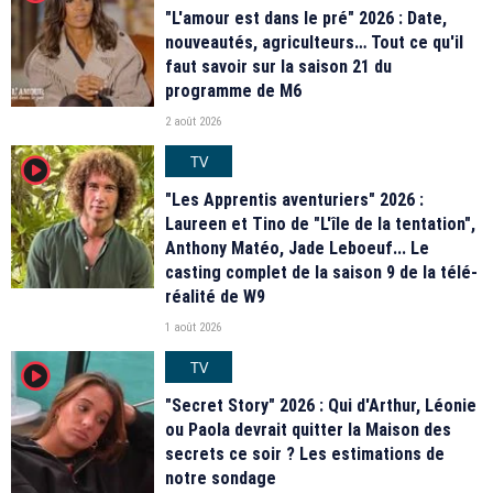
"L'amour est dans le pré" 2026 : Date,
nouveautés, agriculteurs… Tout ce qu'il
faut savoir sur la saison 21 du
programme de M6
2 août 2026
TV
player2
"Les Apprentis aventuriers" 2026 :
Laureen et Tino de "L'île de la tentation",
Anthony Matéo, Jade Leboeuf... Le
casting complet de la saison 9 de la télé-
réalité de W9
1 août 2026
TV
player2
"Secret Story" 2026 : Qui d'Arthur, Léonie
ou Paola devrait quitter la Maison des
secrets ce soir ? Les estimations de
notre sondage