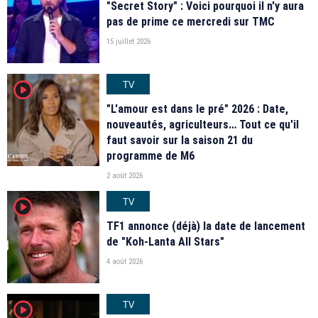
"Secret Story" : Voici pourquoi il n'y aura
pas de prime ce mercredi sur TMC
15 juillet 2026
TV
player2
"L'amour est dans le pré" 2026 : Date,
nouveautés, agriculteurs… Tout ce qu'il
faut savoir sur la saison 21 du
programme de M6
2 août 2026
TV
player2
TF1 annonce (déjà) la date de lancement
de "Koh-Lanta All Stars"
4 août 2026
TV
player2