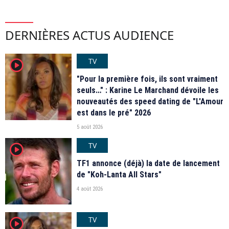
DERNIÈRES ACTUS AUDIENCE
TV
player2
"Pour la première fois, ils sont vraiment
seuls…" : Karine Le Marchand dévoile les
nouveautés des speed dating de "L'Amour
est dans le pré" 2026
5 août 2026
TV
player2
TF1 annonce (déjà) la date de lancement
de "Koh-Lanta All Stars"
4 août 2026
TV
player2