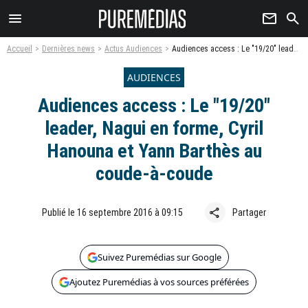
menu
newsletter
search
Accueil
Dernières news
Actus Audiences
Audiences access : Le "19/20" leader, Nagui en forme, Cyril Hanouna et Yann Barthès au coude-à-coude
AUDIENCES
Audiences access : Le "19/20"
leader, Nagui en forme, Cyril
Hanouna et Yann Barthès au
coude-à-coude
share
Publié le 16 septembre 2016 à 09:15
Partager
Suivez Puremédias sur Google
Ajoutez Puremédias à vos sources préférées