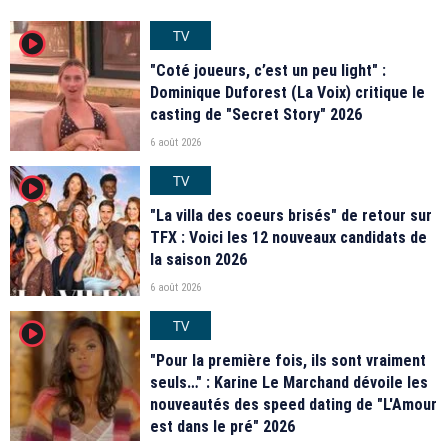
TV
player2
"Coté joueurs, c’est un peu light" :
Dominique Duforest (La Voix) critique le
casting de "Secret Story" 2026
6 août 2026
TV
player2
"La villa des coeurs brisés" de retour sur
TFX : Voici les 12 nouveaux candidats de
la saison 2026
6 août 2026
TV
player2
"Pour la première fois, ils sont vraiment
seuls…" : Karine Le Marchand dévoile les
nouveautés des speed dating de "L'Amour
est dans le pré" 2026