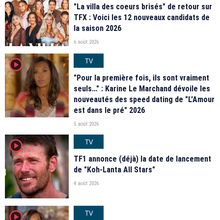
"La villa des coeurs brisés" de retour sur
TFX : Voici les 12 nouveaux candidats de
la saison 2026
6 août 2026
TV
player2
"Pour la première fois, ils sont vraiment
seuls…" : Karine Le Marchand dévoile les
nouveautés des speed dating de "L'Amour
est dans le pré" 2026
5 août 2026
TV
player2
TF1 annonce (déjà) la date de lancement
de "Koh-Lanta All Stars"
4 août 2026
TV
player2