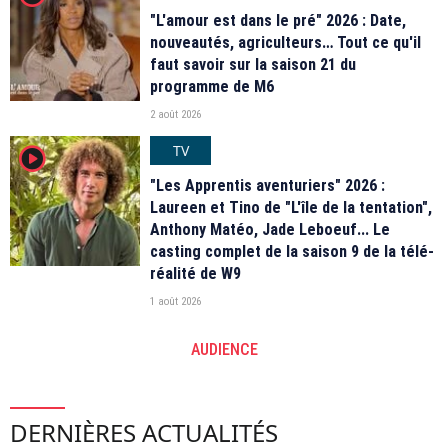
"L'amour est dans le pré" 2026 : Date,
nouveautés, agriculteurs… Tout ce qu'il
faut savoir sur la saison 21 du
programme de M6
2 août 2026
TV
player2
"Les Apprentis aventuriers" 2026 :
Laureen et Tino de "L'île de la tentation",
Anthony Matéo, Jade Leboeuf... Le
casting complet de la saison 9 de la télé-
réalité de W9
1 août 2026
AUDIENCE
DERNIÈRES ACTUALITÉS