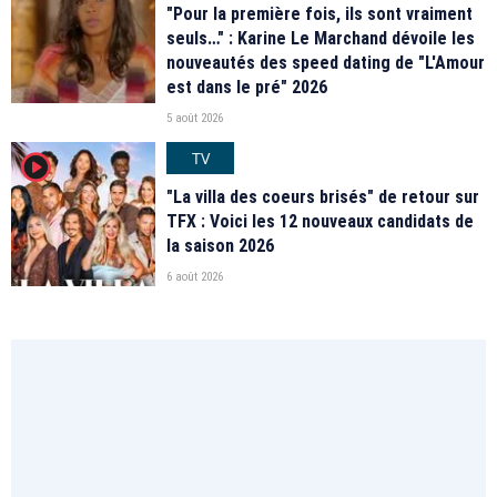
"Pour la première fois, ils sont vraiment
seuls…" : Karine Le Marchand dévoile les
nouveautés des speed dating de "L'Amour
est dans le pré" 2026
5 août 2026
TV
player2
"La villa des coeurs brisés" de retour sur
TFX : Voici les 12 nouveaux candidats de
la saison 2026
6 août 2026