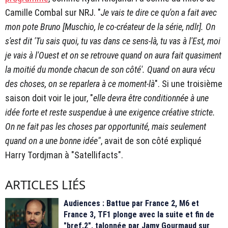
Camille Combal sur NRJ. "
Je vais te dire ce qu'on a fait avec
mon pote Bruno [Muschio, le co-créateur de la série, ndlr]. On
s'est dit 'Tu sais quoi, tu vas dans ce sens-là, tu vas à l'Est, moi
je vais à l'Ouest et on se retrouve quand on aura fait quasiment
la moitié du monde chacun de son côté'. Quand on aura vécu
des choses, on se reparlera à ce moment-là
". Si une troisième
saison doit voir le jour, "
elle devra être conditionnée à une
idée forte et reste suspendue à une exigence créative stricte.
On ne fait pas les choses par opportunité, mais seulement
quand on a une bonne idée"
, avait de son côté expliqué
Harry Tordjman à "Satellifacts".
ARTICLES LIÉS
Audiences : Battue par France 2, M6 et
France 3, TF1 plonge avec la suite et fin de
"bref.2", talonnée par Jamy Gourmaud sur