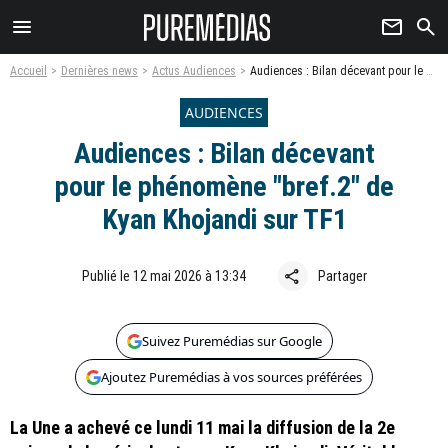
menu
newsletter
search
Accueil
Dernières news
Actus Audiences
Audiences : Bilan décevant pour le phénomène "bref.2" de Kyan Khojandi sur TF1
AUDIENCES
Audiences : Bilan décevant
pour le phénomène "bref.2" de
Kyan Khojandi sur TF1
share
Publié le 12 mai 2026 à 13:34
Partager
Suivez Puremédias sur Google
Ajoutez Puremédias à vos sources préférées
La Une a achevé ce lundi 11 mai la diffusion de la 2e