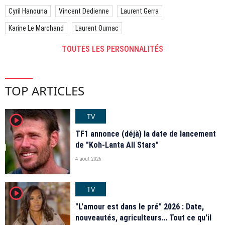
Cyril Hanouna
Vincent Dedienne
Laurent Gerra
Karine Le Marchand
Laurent Ournac
TOUTES LES PERSONNALITÉS
TOP ARTICLES
TV
player2
TF1 annonce (déjà) la date de lancement
de "Koh-Lanta All Stars"
4 août 2026
TV
player2
"L'amour est dans le pré" 2026 : Date,
nouveautés, agriculteurs… Tout ce qu'il