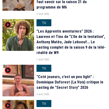
faut savoir sur la saison 21 du
programme de M6
2 août 2026
TV
player2
"Les Apprentis aventuriers" 2026 :
Laureen et Tino de "L'île de la tentation",
Anthony Matéo, Jade Leboeuf... Le
casting complet de la saison 9 de la télé-
réalité de W9
1 août 2026
TV
player2
"Coté joueurs, c’est un peu light" :
Dominique Duforest (La Voix) critique le
casting de "Secret Story" 2026
6 août 2026
TV
player2