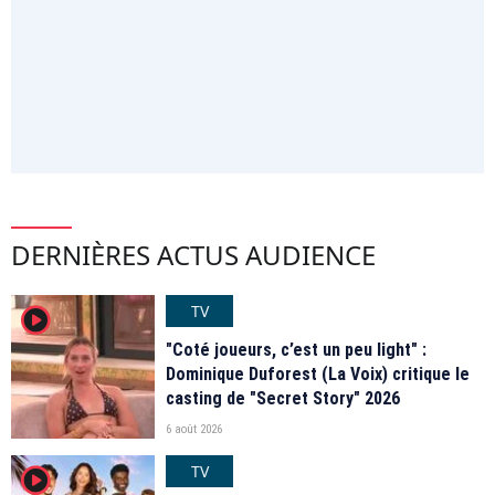
DERNIÈRES ACTUS AUDIENCE
TV
player2
"Coté joueurs, c’est un peu light" :
Dominique Duforest (La Voix) critique le
casting de "Secret Story" 2026
6 août 2026
TV
player2