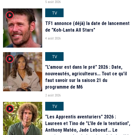
5 août 2026
TV
player2
TF1 annonce (déjà) la date de lancement
de "Koh-Lanta All Stars"
4 août 2026
TV
player2
"L'amour est dans le pré" 2026 : Date,
nouveautés, agriculteurs… Tout ce qu'il
faut savoir sur la saison 21 du
programme de M6
2 août 2026
TV
player2
"Les Apprentis aventuriers" 2026 :
Laureen et Tino de "L'île de la tentation",
Anthony Matéo, Jade Leboeuf... Le