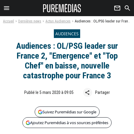
menu
newsletter
search
Accueil
Dernières news
Actus Audiences
Audiences : OL/PSG leader sur France 2, "Emergence" et "Top Chef" en baisse, nouvelle catastrophe pour France 3
AUDIENCES
Audiences : OL/PSG leader sur
France 2, "Emergence" et "Top
Chef" en baisse, nouvelle
catastrophe pour France 3
share
Publié le 5 mars 2020 à 09:05
Partager
Suivez Puremédias sur Google
Ajoutez Puremédias à vos sources préférées