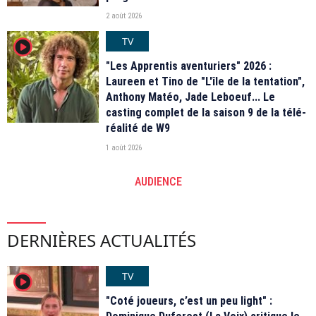
2 août 2026
TV
player2
"Les Apprentis aventuriers" 2026 :
Laureen et Tino de "L'île de la tentation",
Anthony Matéo, Jade Leboeuf... Le
casting complet de la saison 9 de la télé-
réalité de W9
1 août 2026
AUDIENCE
DERNIÈRES ACTUALITÉS
TV
player2
"Coté joueurs, c’est un peu light" :