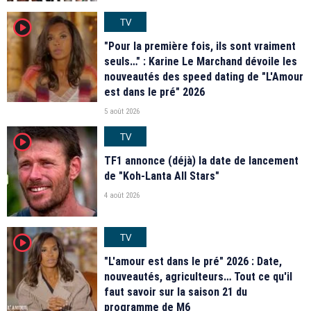
TV
player2
"Pour la première fois, ils sont vraiment
seuls…" : Karine Le Marchand dévoile les
nouveautés des speed dating de "L'Amour
est dans le pré" 2026
5 août 2026
TV
player2
TF1 annonce (déjà) la date de lancement
de "Koh-Lanta All Stars"
4 août 2026
TV
player2
"L'amour est dans le pré" 2026 : Date,
nouveautés, agriculteurs… Tout ce qu'il
faut savoir sur la saison 21 du
programme de M6