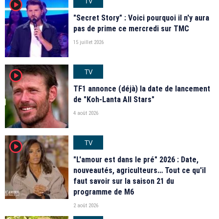
TV
player2
"Secret Story" : Voici pourquoi il n'y aura
pas de prime ce mercredi sur TMC
15 juillet 2026
TV
player2
TF1 annonce (déjà) la date de lancement
de "Koh-Lanta All Stars"
4 août 2026
TV
player2
"L'amour est dans le pré" 2026 : Date,
nouveautés, agriculteurs… Tout ce qu'il
faut savoir sur la saison 21 du
programme de M6
2 août 2026