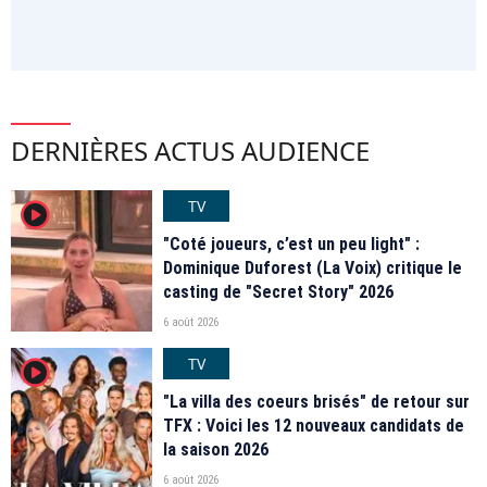
DERNIÈRES ACTUS AUDIENCE
TV
player2
"Coté joueurs, c’est un peu light" :
Dominique Duforest (La Voix) critique le
casting de "Secret Story" 2026
6 août 2026
TV
player2
"La villa des coeurs brisés" de retour sur
TFX : Voici les 12 nouveaux candidats de
la saison 2026
6 août 2026