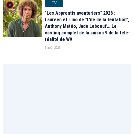
TV
player2
"Les Apprentis aventuriers" 2026 :
Laureen et Tino de "L'île de la tentation",
Anthony Matéo, Jade Leboeuf... Le
casting complet de la saison 9 de la télé-
réalité de W9
1 août 2026