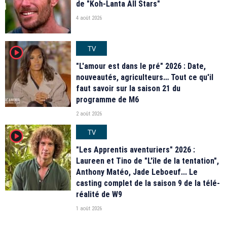
de "Koh-Lanta All Stars"
4 août 2026
TV
player2
"L'amour est dans le pré" 2026 : Date,
nouveautés, agriculteurs… Tout ce qu'il
faut savoir sur la saison 21 du
programme de M6
2 août 2026
TV
player2
"Les Apprentis aventuriers" 2026 :
Laureen et Tino de "L'île de la tentation",
Anthony Matéo, Jade Leboeuf... Le
casting complet de la saison 9 de la télé-
réalité de W9
1 août 2026