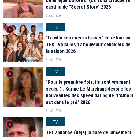
Dominique Duforest (La Voix) critique le
casting de "Secret Story" 2026
6 août 2026
TV
player2
"La villa des coeurs brisés" de retour sur
TFX : Voici les 12 nouveaux candidats de
la saison 2026
6 août 2026
TV
player2
"Pour la première fois, ils sont vraiment
seuls…" : Karine Le Marchand dévoile les
nouveautés des speed dating de "L'Amour
est dans le pré" 2026
5 août 2026
TV
player2
TF1 annonce (déjà) la date de lancement