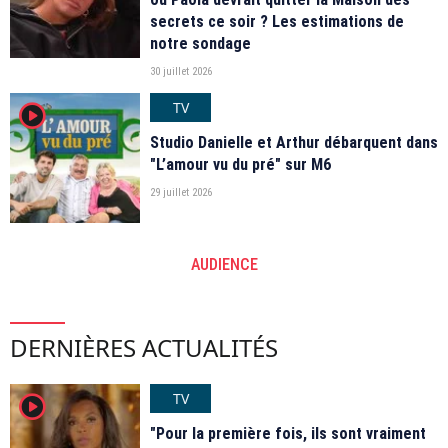
secrets ce soir ? Les estimations de
notre sondage
30 juillet 2026
TV
player2
Studio Danielle et Arthur débarquent dans
"L’amour vu du pré" sur M6
29 juillet 2026
AUDIENCE
DERNIÈRES ACTUALITÉS
TV
player2
"Pour la première fois, ils sont vraiment