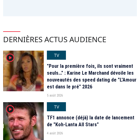
DERNIÈRES ACTUS AUDIENCE
TV
player2
"Pour la première fois, ils sont vraiment
seuls…" : Karine Le Marchand dévoile les
nouveautés des speed dating de "L'Amour
est dans le pré" 2026
5 août 2026
TV
player2
TF1 annonce (déjà) la date de lancement
de "Koh-Lanta All Stars"
4 août 2026