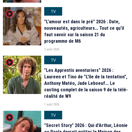
TV
player2
"L'amour est dans le pré" 2026 : Date,
nouveautés, agriculteurs… Tout ce qu'il
faut savoir sur la saison 21 du
programme de M6
2 août 2026
TV
player2
"Les Apprentis aventuriers" 2026 :
Laureen et Tino de "L'île de la tentation",
Anthony Matéo, Jade Leboeuf... Le
casting complet de la saison 9 de la télé-
réalité de W9
1 août 2026
TV
player2
"Secret Story" 2026 : Qui d'Arthur, Léonie
ou Paola devrait quitter la Maison des