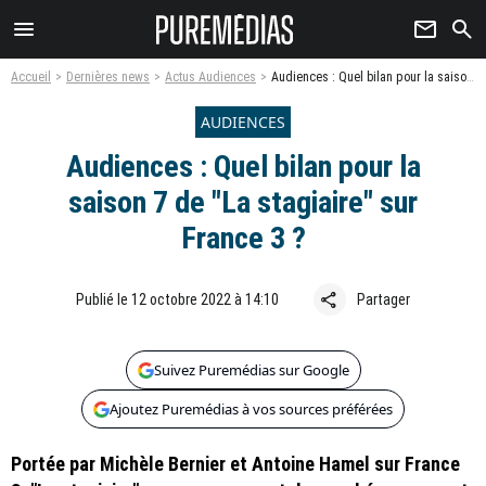
menu
newsletter
search
Accueil
Dernières news
Actus Audiences
Audiences : Quel bilan pour la saison 7 de "La stagiaire" sur France 3 ?
AUDIENCES
Audiences : Quel bilan pour la
saison 7 de "La stagiaire" sur
France 3 ?
share
Publié le 12 octobre 2022 à 14:10
Partager
Suivez Puremédias sur Google
Ajoutez Puremédias à vos sources préférées
Portée par Michèle Bernier et Antoine Hamel sur France