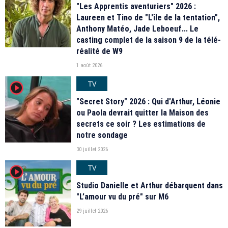
"Les Apprentis aventuriers" 2026 :
Laureen et Tino de "L'île de la tentation",
Anthony Matéo, Jade Leboeuf... Le
casting complet de la saison 9 de la télé-
réalité de W9
1 août 2026
TV
player2
"Secret Story" 2026 : Qui d'Arthur, Léonie
ou Paola devrait quitter la Maison des
secrets ce soir ? Les estimations de
notre sondage
30 juillet 2026
TV
player2
Studio Danielle et Arthur débarquent dans
"L’amour vu du pré" sur M6
29 juillet 2026