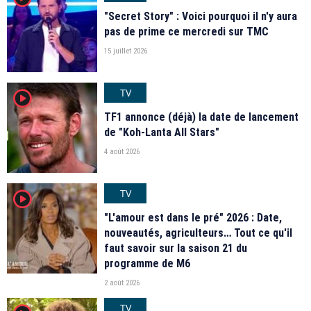
"Secret Story" : Voici pourquoi il n'y aura
pas de prime ce mercredi sur TMC
15 juillet 2026
TV
player2
TF1 annonce (déjà) la date de lancement
de "Koh-Lanta All Stars"
4 août 2026
TV
player2
"L'amour est dans le pré" 2026 : Date,
nouveautés, agriculteurs… Tout ce qu'il
faut savoir sur la saison 21 du
programme de M6
2 août 2026
TV