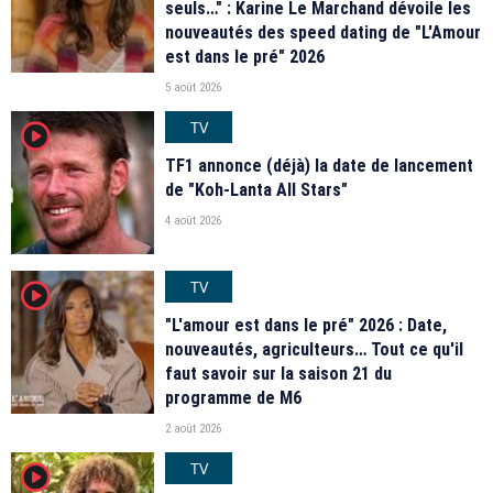
seuls…" : Karine Le Marchand dévoile les
nouveautés des speed dating de "L'Amour
est dans le pré" 2026
5 août 2026
TV
player2
TF1 annonce (déjà) la date de lancement
de "Koh-Lanta All Stars"
4 août 2026
TV
player2
"L'amour est dans le pré" 2026 : Date,
nouveautés, agriculteurs… Tout ce qu'il
faut savoir sur la saison 21 du
programme de M6
2 août 2026
TV
player2