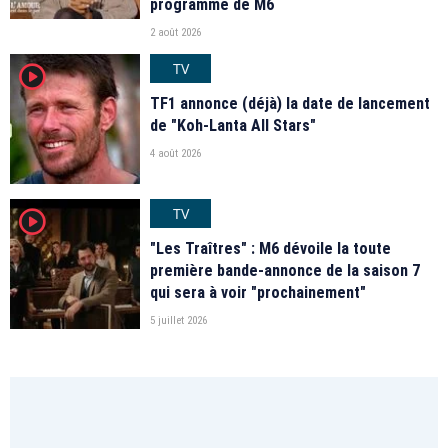
programme de M6
2 août 2026
TV
player2
TF1 annonce (déjà) la date de lancement
de "Koh-Lanta All Stars"
4 août 2026
TV
player2
"Les Traîtres" : M6 dévoile la toute
première bande-annonce de la saison 7
qui sera à voir "prochainement"
5 juillet 2026