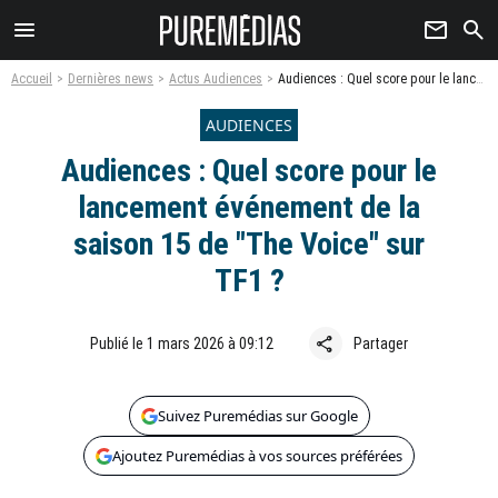
menu
newsletter
search
Accueil
Dernières news
Actus Audiences
Audiences : Quel score pour le lancement événement de la saison 15 de "The Voice" sur TF1 ?
AUDIENCES
Audiences : Quel score pour le
lancement événement de la
saison 15 de "The Voice" sur
TF1 ?
share
Publié le 1 mars 2026 à 09:12
Partager
Suivez Puremédias sur Google
Ajoutez Puremédias à vos sources préférées