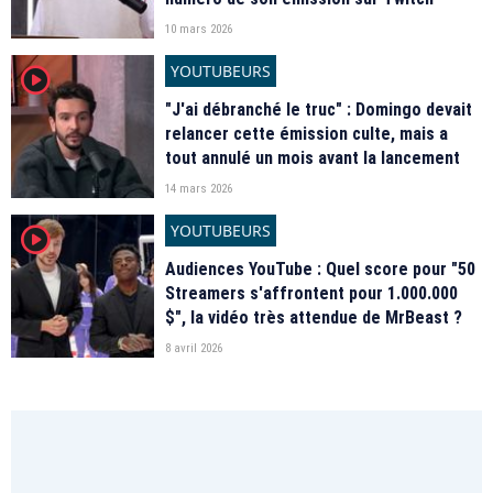
10 mars 2026
YOUTUBEURS
player2
"J'ai débranché le truc" : Domingo devait
relancer cette émission culte, mais a
tout annulé un mois avant la lancement
14 mars 2026
YOUTUBEURS
player2
Audiences YouTube : Quel score pour "50
Streamers s'affrontent pour 1.000.000
$", la vidéo très attendue de MrBeast ?
8 avril 2026