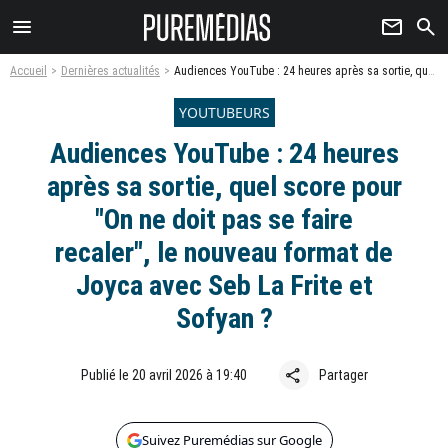
menu
newsletter
search
Accueil
Dernières actualités
Audiences YouTube : 24 heures après sa sortie, quel score pour "On ne doit pas se faire recaler", le nouveau format de Joyca avec Seb La Frite et Sofyan ?
YOUTUBEURS
Audiences YouTube : 24 heures
après sa sortie, quel score pour
"On ne doit pas se faire
recaler", le nouveau format de
Joyca avec Seb La Frite et
Sofyan ?
share
Publié le 20 avril 2026 à 19:40
Partager
Suivez Puremédias sur Google