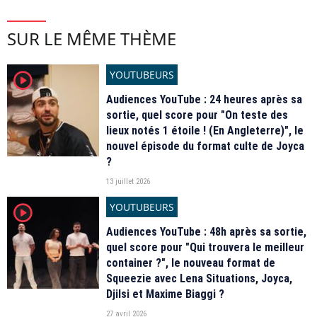
SUR LE MÊME THÈME
YOUTUBEURS
player2
Audiences YouTube : 24 heures après sa
sortie, quel score pour "On teste des
lieux notés 1 étoile ! (En Angleterre)", le
nouvel épisode du format culte de Joyca
?
13 juillet 2026
YOUTUBEURS
player2
Audiences YouTube : 48h après sa sortie,
quel score pour "Qui trouvera le meilleur
container ?", le nouveau format de
Squeezie avec Lena Situations, Joyca,
Djilsi et Maxime Biaggi ?
27 avril 2026