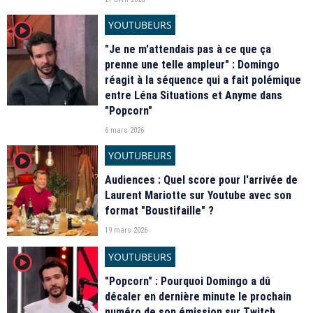
YOUTUBEURS
player2
"Je ne m'attendais pas à ce que ça
prenne une telle ampleur" : Domingo
réagit à la séquence qui a fait polémique
entre Léna Situations et Anyme dans
"Popcorn"
6 mars 2026
YOUTUBEURS
player2
Audiences : Quel score pour l'arrivée de
Laurent Mariotte sur Youtube avec son
format "Boustifaille" ?
19 mars 2026
YOUTUBEURS
player2
"Popcorn" : Pourquoi Domingo a dû
décaler en dernière minute le prochain
numéro de son émission sur Twitch