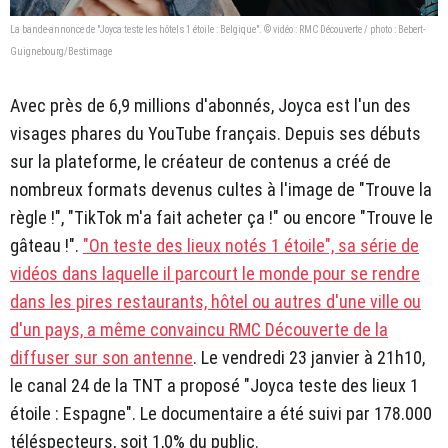
La bande-annonce de "Joyca teste les hôtels 1 étoile : Belgique". © vidéo : RMC Découverte / photo : Bebert-
Guignebourg/Bestimage
Avec près de 6,9 millions d'abonnés, Joyca est l'un des
visages phares du YouTube français. Depuis ses débuts
sur la plateforme, le créateur de contenus a créé de
nombreux formats devenus cultes à l'image de "Trouve la
règle !", "TikTok m'a fait acheter ça !" ou encore "Trouve le
gâteau !".
"On teste des lieux notés 1 étoile", sa série de
vidéos dans laquelle il parcourt le monde pour se rendre
dans les pires restaurants, hôtel ou autres d'une ville ou
d'un pays, a même convaincu RMC Découverte de la
diffuser sur son antenne
. Le vendredi 23 janvier à 21h10,
le canal 24 de la TNT a proposé "Joyca teste des lieux 1
étoile : Espagne". Le documentaire a été suivi par 178.000
téléspecteurs, soit 1,0% du public.