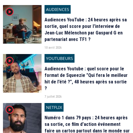
AUDIENCES
player2
Audiences YouTube : 24 heures après sa
sortie, quel score pour l'interview de
Jean-Luc Mélenchon par Gaspard G en
partenariat avec TF1 ?
10 avril 2026
YOUTUBEURS
player2
Audiences Youtube : quel score pour le
format de Squeezie "Qui fera le meilleur
hit de l’été ?", 48 heures après sa sortie
?
7 juillet 2026
NETFLIX
player2
Numéro 1 dans 79 pays : 24 heures après
sa sortie, ce film d’action événement
faire un carton partout dans le monde sur