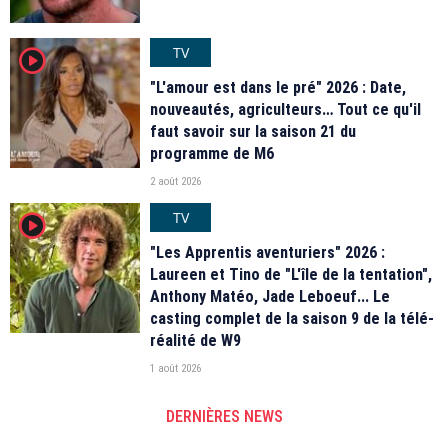
TV
player2
"L'amour est dans le pré" 2026 : Date,
nouveautés, agriculteurs… Tout ce qu'il
faut savoir sur la saison 21 du
programme de M6
2 août 2026
TV
player2
"Les Apprentis aventuriers" 2026 :
Laureen et Tino de "L'île de la tentation",
Anthony Matéo, Jade Leboeuf... Le
casting complet de la saison 9 de la télé-
réalité de W9
1 août 2026
DERNIÈRES NEWS