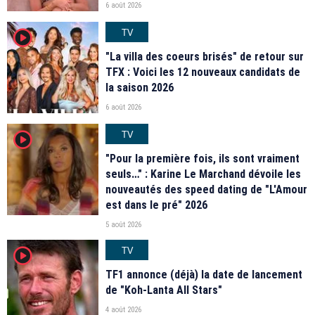
6 août 2026
TV
player2
"La villa des coeurs brisés" de retour sur
TFX : Voici les 12 nouveaux candidats de
la saison 2026
6 août 2026
TV
player2
"Pour la première fois, ils sont vraiment
seuls…" : Karine Le Marchand dévoile les
nouveautés des speed dating de "L'Amour
est dans le pré" 2026
5 août 2026
TV
player2
TF1 annonce (déjà) la date de lancement
de "Koh-Lanta All Stars"
4 août 2026