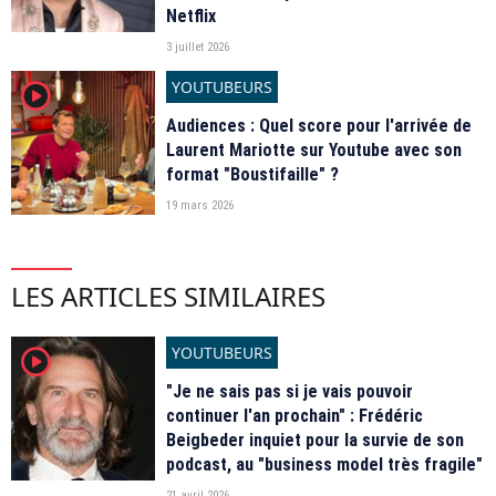
Netflix
3 juillet 2026
YOUTUBEURS
player2
Audiences : Quel score pour l'arrivée de
Laurent Mariotte sur Youtube avec son
format "Boustifaille" ?
19 mars 2026
LES ARTICLES SIMILAIRES
YOUTUBEURS
player2
"Je ne sais pas si je vais pouvoir
continuer l'an prochain" : Frédéric
Beigbeder inquiet pour la survie de son
podcast, au "business model très fragile"
21 avril 2026