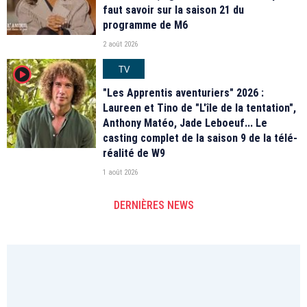
faut savoir sur la saison 21 du
programme de M6
2 août 2026
TV
player2
"Les Apprentis aventuriers" 2026 :
Laureen et Tino de "L'île de la tentation",
Anthony Matéo, Jade Leboeuf... Le
casting complet de la saison 9 de la télé-
réalité de W9
1 août 2026
DERNIÈRES NEWS