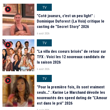
TV
player2
"Coté joueurs, c’est un peu light" :
Dominique Duforest (La Voix) critique le
casting de "Secret Story" 2026
6 août 2026
TV
player2
"La villa des coeurs brisés" de retour sur
TFX : Voici les 12 nouveaux candidats de
la saison 2026
6 août 2026
TV
player2
"Pour la première fois, ils sont vraiment
seuls…" : Karine Le Marchand dévoile les
nouveautés des speed dating de "L'Amour
est dans le pré" 2026