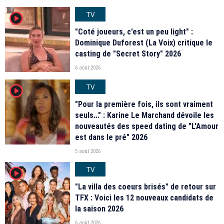
TV
player2
"Coté joueurs, c’est un peu light" :
Dominique Duforest (La Voix) critique le
casting de "Secret Story" 2026
6 août 2026
TV
player2
"Pour la première fois, ils sont vraiment
seuls…" : Karine Le Marchand dévoile les
nouveautés des speed dating de "L'Amour
est dans le pré" 2026
5 août 2026
TV
player2
"La villa des coeurs brisés" de retour sur
TFX : Voici les 12 nouveaux candidats de
la saison 2026
6 août 2026