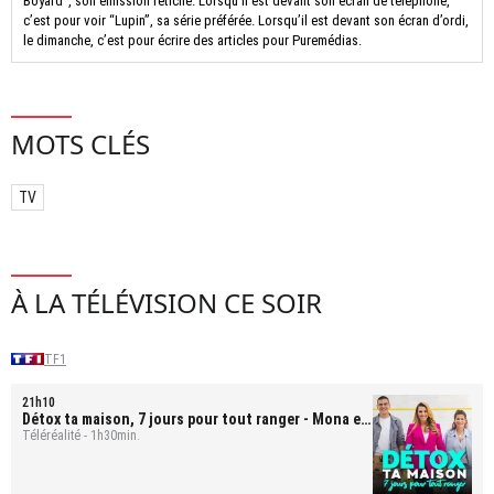
Boyard”, son émission fétiche. Lorsqu’il est devant son écran de téléphone,
c’est pour voir “Lupin”, sa série préférée. Lorsqu’il est devant son écran d’ordi,
le dimanche, c’est pour écrire des articles pour Puremédias.
MOTS CLÉS
TV
À LA TÉLÉVISION CE SOIR
TF1
21h10
Détox ta maison, 7 jours pour tout ranger
- Mona et
Bastien
Téléréalité - 1h30min.