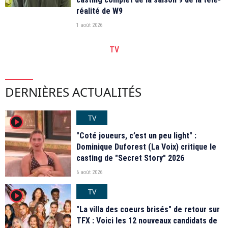
réalité de W9
1 août 2026
TV
DERNIÈRES ACTUALITÉS
TV
player2
"Coté joueurs, c’est un peu light" :
Dominique Duforest (La Voix) critique le
casting de "Secret Story" 2026
6 août 2026
TV
player2
"La villa des coeurs brisés" de retour sur
TFX : Voici les 12 nouveaux candidats de