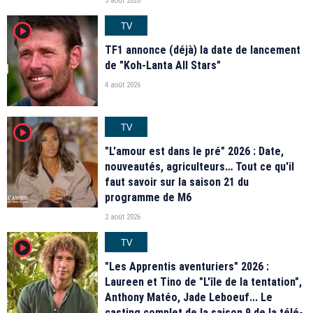
5 août 2026
TV
player2
TF1 annonce (déjà) la date de lancement
de "Koh-Lanta All Stars"
4 août 2026
TV
player2
"L'amour est dans le pré" 2026 : Date,
nouveautés, agriculteurs… Tout ce qu'il
faut savoir sur la saison 21 du
programme de M6
2 août 2026
TV
player2
"Les Apprentis aventuriers" 2026 :
Laureen et Tino de "L'île de la tentation",
Anthony Matéo, Jade Leboeuf... Le
casting complet de la saison 9 de la télé-