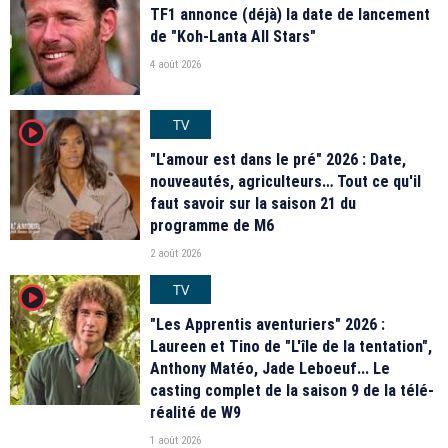
TF1 annonce (déjà) la date de lancement
de "Koh-Lanta All Stars"
4 août 2026
TV
player2
"L'amour est dans le pré" 2026 : Date,
nouveautés, agriculteurs… Tout ce qu'il
faut savoir sur la saison 21 du
programme de M6
2 août 2026
TV
player2
"Les Apprentis aventuriers" 2026 :
Laureen et Tino de "L'île de la tentation",
Anthony Matéo, Jade Leboeuf... Le
casting complet de la saison 9 de la télé-
réalité de W9
1 août 2026