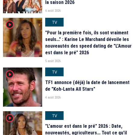
la saison 2026
6 août 2026
TV
player2
"Pour la première fois, ils sont vraiment
seuls…" : Karine Le Marchand dévoile les
nouveautés des speed dating de "L'Amour
est dans le pré" 2026
5 août 2026
TV
player2
TF1 annonce (déjà) la date de lancement
de "Koh-Lanta All Stars"
4 août 2026
TV
player2
"L'amour est dans le pré" 2026 : Date,
nouveautés, agriculteurs… Tout ce qu'il