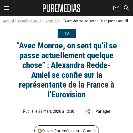
menu
newsletter
search
Accueil
Dernières actus
Actus TV
“Avec Monroe, on sent qu’il se passe actuellement quelque chose” : Alexandra Redde-Amiel se confie sur la représentante de la France à l’Eurovision
TV
“Avec Monroe, on sent qu’il se
passe actuellement quelque
chose” : Alexandra Redde-
Amiel se confie sur la
représentante de la France à
l’Eurovision
share
Publié le 29 mars 2026 à 12:30
Partager
Suivez Puremédias sur Google