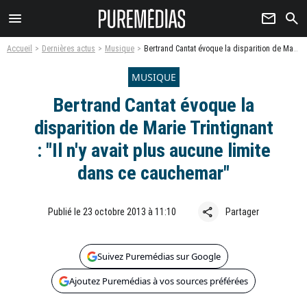
menu
newsletter
search
Accueil
Dernières actus
Musique
Bertrand Cantat évoque la disparition de Marie Trintignant : "Il n'y avait plus aucune limite dans ce cauchemar"
MUSIQUE
Bertrand Cantat évoque la
disparition de Marie Trintignant
: "Il n'y avait plus aucune limite
dans ce cauchemar"
share
Publié le 23 octobre 2013 à 11:10
Partager
Suivez Puremédias sur Google
Ajoutez Puremédias à vos sources préférées