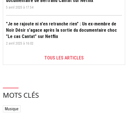
documentaire de Bertrand Cantat sur Netflix
5 avril 2025 à 17:54
"Je ne rajoute ni n'en retranche rien" : Un ex-membre de
Noir Désir s’agace après la sortie du documentaire choc
"Le cas Cantat" sur Netflix
2 avril 2025 à 16:02
TOUS LES ARTICLES
MOTS CLÉS
Musique