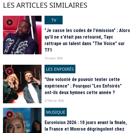
LES ARTICLES SIMILAIRES
TV
player2
"Je casse les codes de l'émission" : Alors
qu'il ne s'était pas retourné, Tayc
rattrape un talent dans "The Voice" sur
TF1
14 mars 2026
LES ENFOIRÉS
player2
"Une volonté de pouvoir tenter cette
expérience" : Pourquoi "Les Enfoirés"
ont-ils deux hymnes cette année ?
27 février 2026
MUSIQUE
player2
Eurovision 2026 : 10 jours avant la finale,
la France et Monroe dégringolent chez