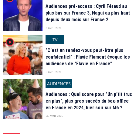
Audiences pré-access : Cyril Féraud au
plus bas sur France 3, Nagui au plus haut
depuis deux mois sur France 2
8 avril 2026
TV
player2
"C'est un rendez-vous peut-être plus
confidentiel" : Flavie Flament évoque les
audiences de "Flavie en France"
5 avril 2026
AUDIENCES
Audiences : Quel score pour "Un p'tit truc
en plus", plus gros succès du box-office
en France en 2024, hier soir sur M6 ?
24 avril 2026