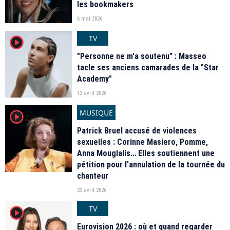
les bookmakers
6 mai 2026
TV
player2
"Personne ne m'a soutenu" : Masseo
tacle ses anciens camarades de la "Star
Academy"
13 avril 2026
MUSIQUE
player2
Patrick Bruel accusé de violences
sexuelles : Corinne Masiero, Pomme,
Anna Mouglalis… Elles soutiennent une
pétition pour l'annulation de la tournée du
chanteur
23 avril 2026
TV
player2
Eurovision 2026 : où et quand regarder