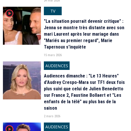
24 mai 2026
TV
player2
"La situation pourrait devenir critique" :
Jenna se montre très distante avec son
mari Laurent après leur mariage dans
"Mariés au premier regard", Marie
Tapernoux s'inquiète
15 mars 2026
AUDIENCES
Audiences dimanche : "Le 13 Heures"
d'Audrey Crespo-Mara sur TF1 deux fois
plus suivi que celui de Julien Benedetto
sur France 2, Faustine Bollaert et "Les
enfants de la télé" au plus bas de la
saison
2 mars 2026
AUDIENCES
player2