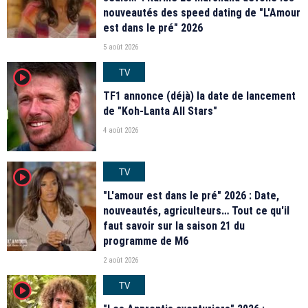
nouveautés des speed dating de "L'Amour
est dans le pré" 2026
5 août 2026
TV
player2
TF1 annonce (déjà) la date de lancement
de "Koh-Lanta All Stars"
4 août 2026
TV
player2
"L'amour est dans le pré" 2026 : Date,
nouveautés, agriculteurs… Tout ce qu'il
faut savoir sur la saison 21 du
programme de M6
2 août 2026
TV
player2