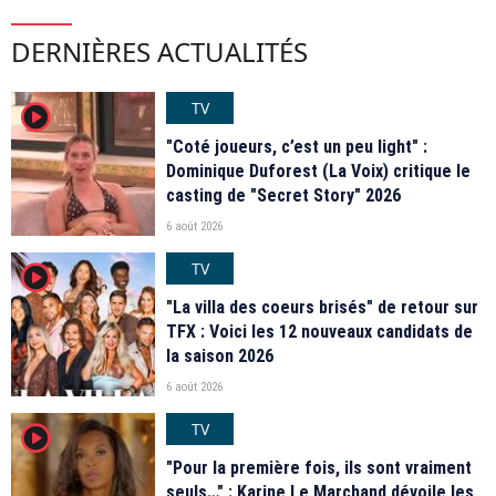
DERNIÈRES ACTUALITÉS
TV
player2
"Coté joueurs, c’est un peu light" :
Dominique Duforest (La Voix) critique le
casting de "Secret Story" 2026
6 août 2026
TV
player2
"La villa des coeurs brisés" de retour sur
TFX : Voici les 12 nouveaux candidats de
la saison 2026
6 août 2026
TV
player2
"Pour la première fois, ils sont vraiment
seuls…" : Karine Le Marchand dévoile les