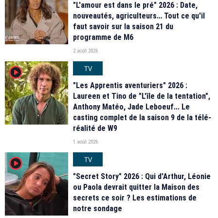
"L'amour est dans le pré" 2026 : Date,
nouveautés, agriculteurs… Tout ce qu'il
faut savoir sur la saison 21 du
programme de M6
2 août 2026
TV
player2
"Les Apprentis aventuriers" 2026 :
Laureen et Tino de "L'île de la tentation",
Anthony Matéo, Jade Leboeuf... Le
casting complet de la saison 9 de la télé-
réalité de W9
1 août 2026
TV
player2
"Secret Story" 2026 : Qui d'Arthur, Léonie
ou Paola devrait quitter la Maison des
secrets ce soir ? Les estimations de
notre sondage