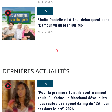
30 juillet 2026
TV
player2
Studio Danielle et Arthur débarquent dans
"L’amour vu du pré" sur M6
29 juillet 2026
TV
DERNIÈRES ACTUALITÉS
TV
player2
"Pour la première fois, ils sont vraiment
seuls…" : Karine Le Marchand dévoile les
nouveautés des speed dating de "L'Amour
est dans le pré" 2026