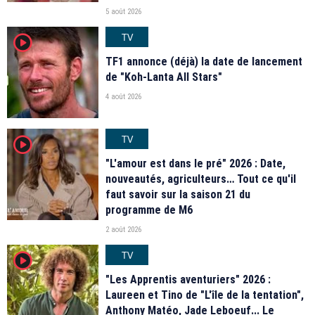
5 août 2026
TV
player2
TF1 annonce (déjà) la date de lancement
de "Koh-Lanta All Stars"
4 août 2026
TV
player2
"L'amour est dans le pré" 2026 : Date,
nouveautés, agriculteurs… Tout ce qu'il
faut savoir sur la saison 21 du
programme de M6
2 août 2026
TV
player2
"Les Apprentis aventuriers" 2026 :
Laureen et Tino de "L'île de la tentation",
Anthony Matéo, Jade Leboeuf... Le