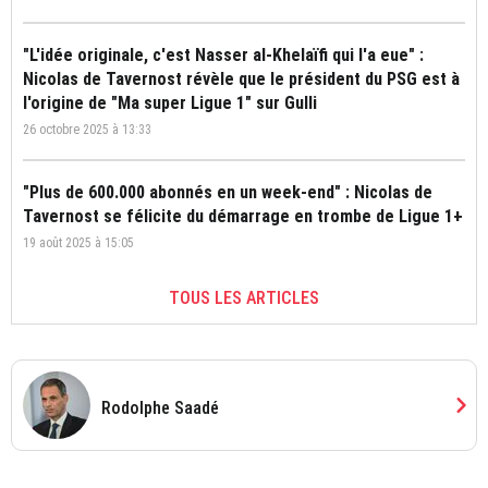
"L'idée originale, c'est Nasser al-Khelaïfi qui l'a eue" :
Nicolas de Tavernost révèle que le président du PSG est à
l'origine de "Ma super Ligue 1" sur Gulli
26 octobre 2025 à 13:33
"Plus de 600.000 abonnés en un week-end" : Nicolas de
Tavernost se félicite du démarrage en trombe de Ligue 1+
19 août 2025 à 15:05
TOUS LES ARTICLES
chevron_right
Rodolphe Saadé