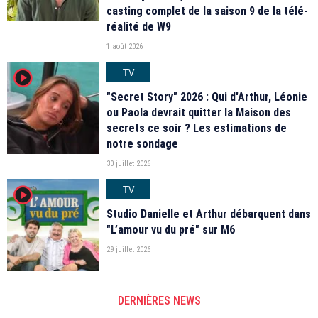
casting complet de la saison 9 de la télé-
réalité de W9
1 août 2026
TV
player2
"Secret Story" 2026 : Qui d'Arthur, Léonie
ou Paola devrait quitter la Maison des
secrets ce soir ? Les estimations de
notre sondage
30 juillet 2026
TV
player2
Studio Danielle et Arthur débarquent dans
"L’amour vu du pré" sur M6
29 juillet 2026
DERNIÈRES NEWS