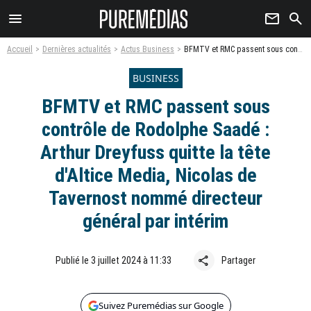
menu
newsletter
search
Accueil
Dernières actualités
Actus Business
BFMTV et RMC passent sous contrôle de Rodolphe Saadé : Arthur Dreyfuss quitte la tête d'Altice Media, Nicolas de Tavernost nommé directeur général par intérim
BUSINESS
BFMTV et RMC passent sous
contrôle de Rodolphe Saadé :
Arthur Dreyfuss quitte la tête
d'Altice Media, Nicolas de
Tavernost nommé directeur
général par intérim
share
Publié le 3 juillet 2024 à 11:33
Partager
Suivez Puremédias sur Google