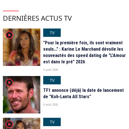
DERNIÈRES ACTUS TV
TV
player2
"Pour la première fois, ils sont vraiment
seuls…" : Karine Le Marchand dévoile les
nouveautés des speed dating de "L'Amour
est dans le pré" 2026
5 août 2026
TV
player2
TF1 annonce (déjà) la date de lancement
de "Koh-Lanta All Stars"
4 août 2026
TV
player2