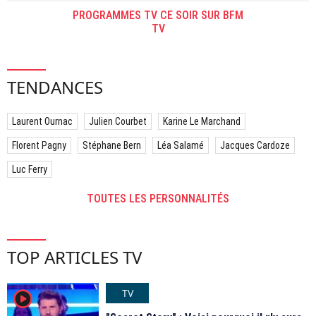
PROGRAMMES TV CE SOIR SUR BFM
TV
TENDANCES
Laurent Ournac
Julien Courbet
Karine Le Marchand
Florent Pagny
Stéphane Bern
Léa Salamé
Jacques Cardoze
Luc Ferry
TOUTES LES PERSONNALITÉS
TOP ARTICLES TV
TV
player2