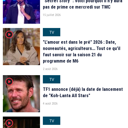
"Secret Story" : Voici pourquoi il n'y aura
pas de prime ce mercredi sur TMC
15 juillet 2026
TV
player2
"L'amour est dans le pré" 2026 : Date,
nouveautés, agriculteurs… Tout ce qu'il
faut savoir sur la saison 21 du
programme de M6
2 août 2026
TV
player2
TF1 annonce (déjà) la date de lancement
de "Koh-Lanta All Stars"
4 août 2026
TV
player2