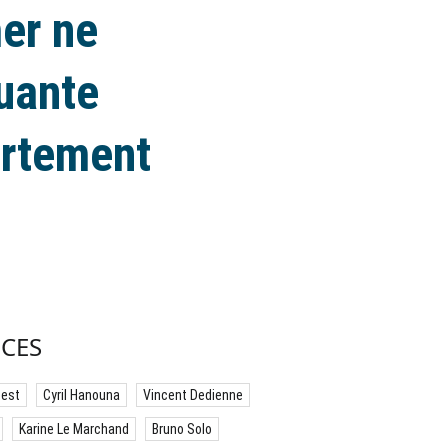
mer ne
quante
ertement
CES
best
Cyril Hanouna
Vincent Dedienne
Karine Le Marchand
Bruno Solo