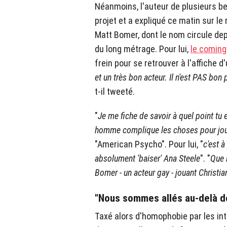
Néanmoins, l'auteur de plusieurs be
projet et a expliqué ce matin sur le 
Matt Bomer, dont le nom circule depu
du long métrage. Pour lui,
le coming
frein pour se retrouver à l'affiche d'u
et un très bon acteur. Il n'est PAS bon
t-il tweeté.
"
Je me fiche de savoir à quel point tu 
homme complique les choses pour joue
"American Psycho". Pour lui, "
c'est 
absolument 'baiser' Ana Steele
". "
Que l
Bomer - un acteur gay - jouant Christi
"Nous sommes allés au-delà d
Taxé alors d'homophobie par les int