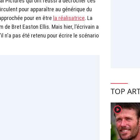
sal Pictures qui ont réussi à décrocher ces
irculent pour apparaître au générique du
é approchée pour en être
la réalisatrice
. La
 de Bret Easton Ellis. Mais hier, l'écrivain a
il n'a pas été retenu pour écrire le scénario
TOP ART
player2