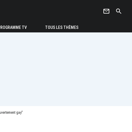
newsletter
search
PROGRAMME TV
TOUS LES THÈMES
ouvertement gay"