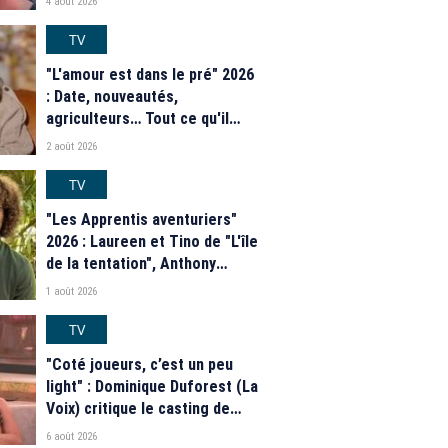
4 août 2026
TV
"L'amour est dans le pré" 2026
: Date, nouveautés,
agriculteurs… Tout ce qu'il
faut savoir sur la saison 21 du
2 août 2026
programme de M6
TV
"Les Apprentis aventuriers"
2026 : Laureen et Tino de "L'île
de la tentation", Anthony
Matéo, Jade Leboeuf... Le
1 août 2026
casting complet de la saison 9
de la télé-réalité de W9
TV
"Coté joueurs, c’est un peu
light" : Dominique Duforest (La
Voix) critique le casting de
"Secret Story" 2026
6 août 2026