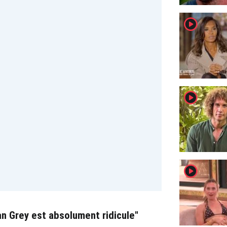
player2
player2
player2
an Grey est absolument ridicule"