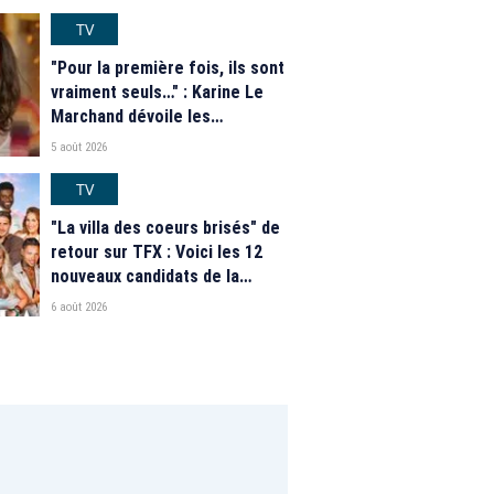
TV
"Pour la première fois, ils sont
vraiment seuls…" : Karine Le
Marchand dévoile les
nouveautés des speed dating
5 août 2026
de "L'Amour est dans le pré"
2026
TV
"La villa des coeurs brisés" de
retour sur TFX : Voici les 12
nouveaux candidats de la
saison 2026
6 août 2026