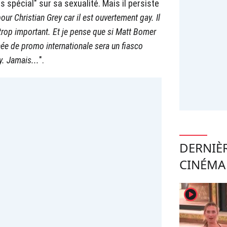
ès spécial" sur sa sexualité. Mais il persiste
ur Christian Grey car il est ouvertement gay. Il
 trop important. Et je pense que si Matt Bomer
urnée de promo internationale sera un fiasco
y. Jamais...
".
DERNIÈ
CINÉMA
player2