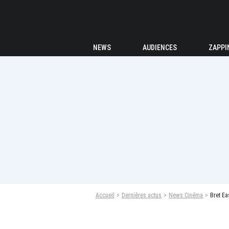
NEWS
AUDIENCES
ZAPPI
Accueil
Dernières actus
News Cinéma
Bret Ea