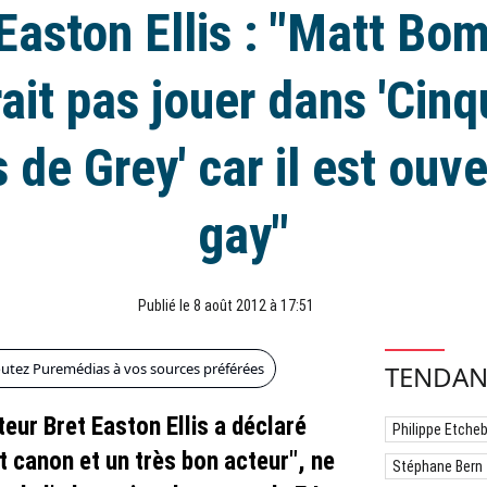
Easton Ellis : "Matt Bo
ait pas jouer dans 'Cin
 de Grey' car il est ouv
gay"
Publié le 8 août 2012 à 17:51
outez Puremédias à vos sources préférées
TENDAN
teur Bret Easton Ellis a déclaré
Philippe Etche
 canon et un très bon acteur", ne
Stéphane Bern