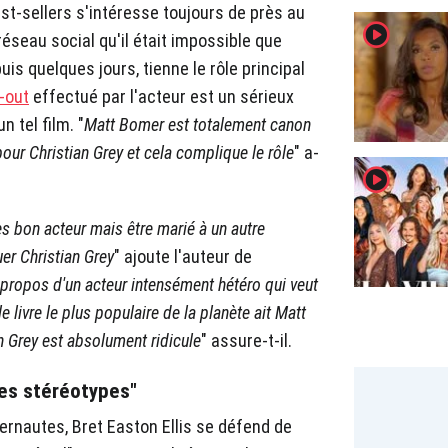
st-sellers s'intéresse toujours de près au
player2
réseau social qu'il était impossible que
is quelques jours, tienne le rôle principal
-out
effectué par l'acteur est un sérieux
n tel film. "
Matt Bomer est totalement canon
 pour Christian Grey et cela complique le rôle
" a-
player2
es bon acteur mais être marié à un autre
r Christian Grey
" ajoute l'auteur de
à propos d'un acteur intensément hétéro qui veut
e livre le plus populaire de la planète ait Matt
an Grey est absolument ridicule
" assure-t-il.
es stéréotypes"
ernautes, Bret Easton Ellis se défend de