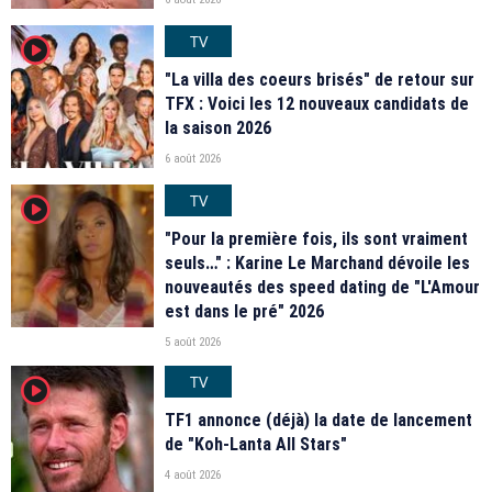
TV
player2
"La villa des coeurs brisés" de retour sur
TFX : Voici les 12 nouveaux candidats de
la saison 2026
6 août 2026
TV
player2
"Pour la première fois, ils sont vraiment
seuls…" : Karine Le Marchand dévoile les
nouveautés des speed dating de "L'Amour
est dans le pré" 2026
5 août 2026
TV
player2
TF1 annonce (déjà) la date de lancement
de "Koh-Lanta All Stars"
4 août 2026