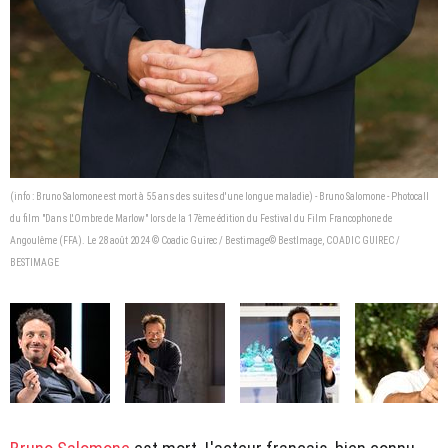
(info : Bruno Salomone est mort à 55 ans des suites d'une longue maladie) - Bruno Salomone - Photocall
du film "Dans L'Ombre de Marlow" lors de la 17ème édition du Festival du Film Francophone de
Angoulême (FFA). Le 28 août 2024 © Coadic Guirec / Bestimage© BestImage, COADIC GUIREC /
BESTIMAGE