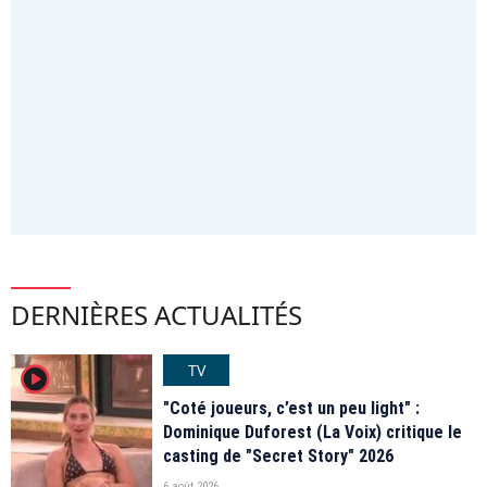
DERNIÈRES ACTUALITÉS
TV
player2
"Coté joueurs, c’est un peu light" :
Dominique Duforest (La Voix) critique le
casting de "Secret Story" 2026
6 août 2026