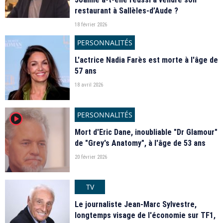
restaurant à Sallèles-d’Aude ?
18 février 2026
PERSONNALITÉS
L'actrice Nadia Farès est morte à l'âge de
57 ans
18 avril 2026
PERSONNALITÉS
player2
Mort d'Eric Dane, inoubliable "Dr Glamour"
de "Grey's Anatomy", à l'âge de 53 ans
20 février 2026
TV
Le journaliste Jean-Marc Sylvestre,
longtemps visage de l'économie sur TF1,