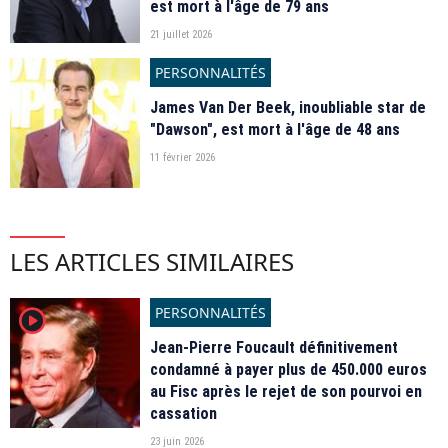
est mort à l'âge de 79 ans
21 juillet 2026
PERSONNALITÉS
James Van Der Beek, inoubliable star de
"Dawson", est mort à l'âge de 48 ans
11 février 2026
LES ARTICLES SIMILAIRES
PERSONNALITÉS
player2
Jean-Pierre Foucault définitivement
condamné à payer plus de 450.000 euros
au Fisc après le rejet de son pourvoi en
cassation
23 juin 2026