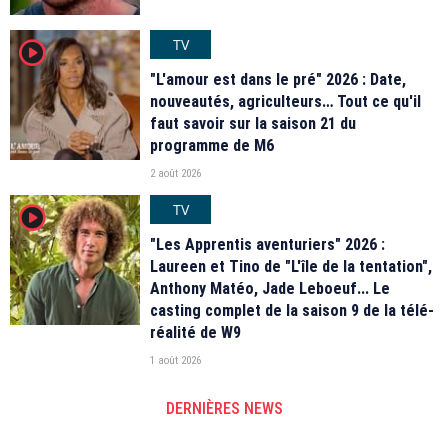
TV
player2
"L'amour est dans le pré" 2026 : Date,
nouveautés, agriculteurs… Tout ce qu'il
faut savoir sur la saison 21 du
programme de M6
2 août 2026
TV
player2
"Les Apprentis aventuriers" 2026 :
Laureen et Tino de "L'île de la tentation",
Anthony Matéo, Jade Leboeuf... Le
casting complet de la saison 9 de la télé-
réalité de W9
1 août 2026
DERNIÈRES NEWS