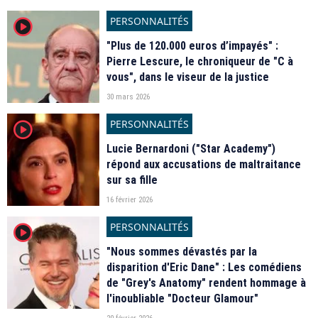
PERSONNALITÉS
player2
"Plus de 120.000 euros d’impayés" :
Pierre Lescure, le chroniqueur de "C à
vous", dans le viseur de la justice
30 mars 2026
PERSONNALITÉS
player2
Lucie Bernardoni ("Star Academy")
répond aux accusations de maltraitance
sur sa fille
16 février 2026
PERSONNALITÉS
player2
"Nous sommes dévastés par la
disparition d'Eric Dane" : Les comédiens
de "Grey's Anatomy" rendent hommage à
l'inoubliable "Docteur Glamour"