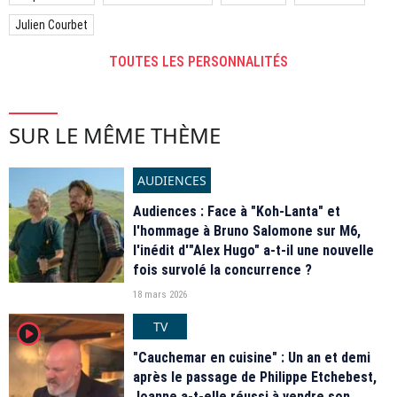
Julien Courbet
TOUTES LES PERSONNALITÉS
SUR LE MÊME THÈME
AUDIENCES
Audiences : Face à "Koh-Lanta" et
l'hommage à Bruno Salomone sur M6,
l'inédit d'"Alex Hugo" a-t-il une nouvelle
fois survolé la concurrence ?
18 mars 2026
TV
player2
"Cauchemar en cuisine" : Un an et demi
après le passage de Philippe Etchebest,
Joanne a-t-elle réussi à vendre son