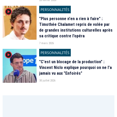
20 février 2026
PERSONNALITÉS
player2
"Plus personne n'en a rien à faire" :
Timothée Chalamet repris de volée par
de grandes institutions culturelles après
sa critique contre l'opéra
7 mars 2026
PERSONNALITÉS
player2
"C'est un blocage de la production" :
Vincent Niclo explique pourquoi on ne l’a
jamais vu aux "Enfoirés"
30 juillet 2026