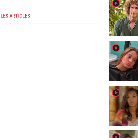
player2
 LES ARTICLES
player2
player2
player2