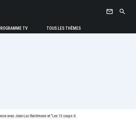
newsletter
search
PROGRAMME TV
TOUS LES THÈMES
ce avec Jean-Luc Reichmann et "Les 12 coups de midi"