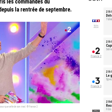
pris les commandes du
depuis la rentrée de septembre.
21h1
Dét
tou
Télé
TF1
21h1
Cap
sal
Série
1h35
France 2
21h1
Le g
pour
Spec
France 3
21h0
Rec
ur que celle de son rival. © France 2
Film