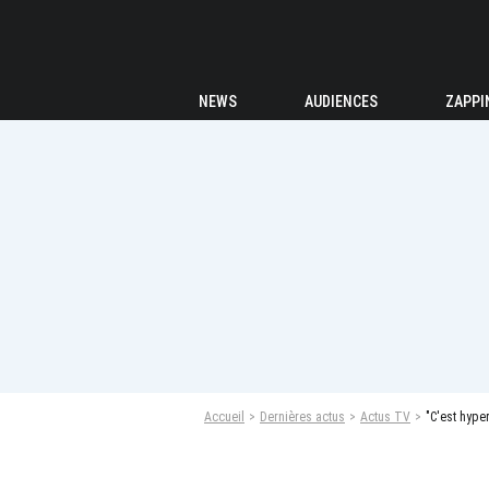
NEWS
AUDIENCES
ZAPPI
Accueil
Dernières actus
Actus TV
"C'est hype