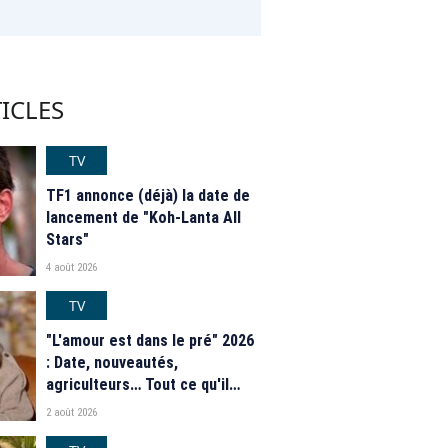
ICLES
TV
TF1 annonce (déjà) la date de
lancement de "Koh-Lanta All
Stars"
4 août 2026
TV
"L'amour est dans le pré" 2026
: Date, nouveautés,
agriculteurs… Tout ce qu'il
faut savoir sur la saison 21 du
2 août 2026
programme de M6