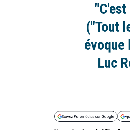
"C'est
("Tout 
évoque 
Luc R
Suivez Puremédias sur Google
Aj