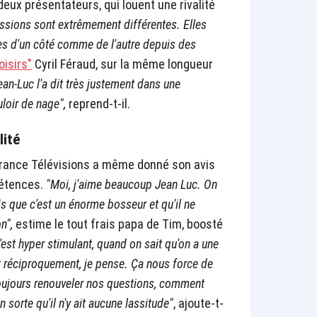
eux présentateurs, qui louent une rivalité
ssions sont extrêmement différentes. Elles
es d'un côté comme de l'autre depuis des
oisirs"
Cyril Féraud, sur la même longueur
n-Luc l'a dit très justement dans une
uloir de nage",
reprend-t-il.
lité
 France Télévisions a même donné son avis
pétences.
"Moi, j'aime beaucoup Jean Luc. On
is que c'est un énorme bosseur et qu'il ne
on",
estime le tout frais papa de Tim, boosté
c'est hyper stimulant, quand on sait qu'on a une
t réciproquement, je pense. Ça nous force de
 toujours renouveler nos questions, comment
n sorte qu'il n'y ait aucune lassitude"
, ajoute-t-