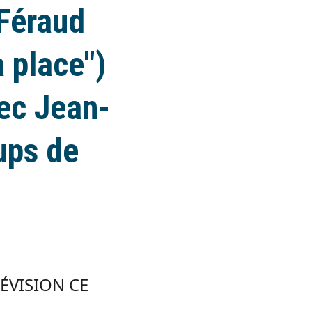
 Féraud
 place")
ec Jean-
ups de
LÉVISION CE