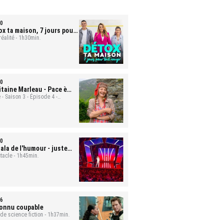
0
ox ta maison, 7 jours pour
t ranger
réalité - 1h30min.
- Mona et Bastien
0
itaine Marleau
- Pace è
ute
 - Saison 3 - Épisode 4 -
min.
0
ala de l'humour - juste
 rire
tacle - 1h45min.
6
onnu coupable
 de science fiction - 1h37min.