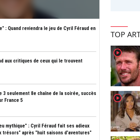
" : Quand reviendra le jeu de Cyril Féraud en
TOP ART
player2
ond aux critiques de ceux qui le trouvent
e 3 seulement 8e chaîne de la soirée, succès
player2
ur France 5
eu mythique" : Cyril Féraud fait ses adieux
x trésors" après "huit saisons d'aventures"