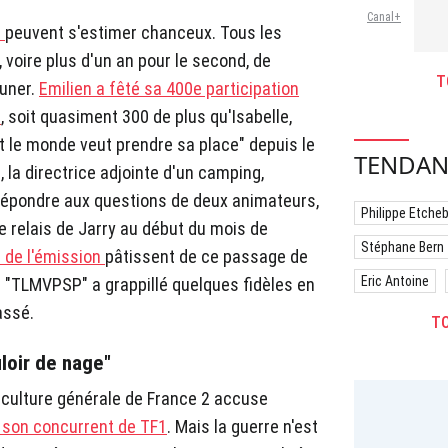
Canal+
n
peuvent s'estimer chanceux. Tous les
voire plus d'un an pour le second, de
T
euner.
Emilien a fêté sa 400e participation
"
, soit quasiment 300 de plus qu'Isabelle,
ut le monde veut prendre sa place" depuis le
TENDAN
 la directrice adjointe d'un camping,
répondre aux questions de deux animateurs,
Philippe Etche
le relais de Jarry au début du mois de
Stéphane Bern
 de l'émission
pâtissent de ce passage de
Eric Antoine
e "TLMVPSP" a grappillé quelques fidèles en
assé.
TO
loir de nage"
e culture générale de France 2 accuse
r son concurrent de TF1
. Mais la guerre n'est