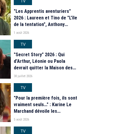
TV
"Les Apprentis aventuriers"
2026 : Laureen et Tino de "L'île
de la tentation", Anthony
Matéo, Jade Leboeuf... Le
1 août 2026
casting complet de la saison 9
de la télé-réalité de W9
TV
"Secret Story" 2026 : Qui
d'Arthur, Léonie ou Paola
devrait quitter la Maison des
secrets ce soir ? Les
30 juillet 2026
estimations de notre sondage
TV
"Pour la première fois, ils sont
vraiment seuls…" : Karine Le
Marchand dévoile les
nouveautés des speed dating
5 août 2026
de "L'Amour est dans le pré"
2026
TV