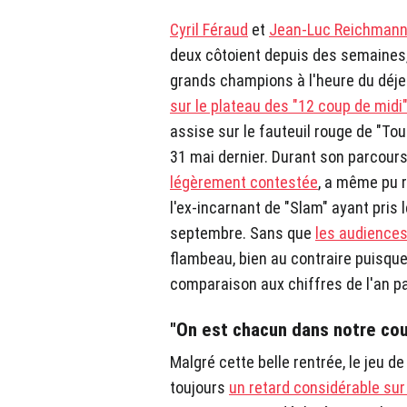
Cyril Féraud
et
Jean-Luc Reichman
deux côtoient depuis des semaines, 
grands champions à l'heure du déj
sur le plateau des "12 coup de midi
assise sur le fauteuil rouge de "To
31 mai dernier. Durant son parcours,
légèrement contestée
, a même pu 
l'ex-incarnant de "Slam" ayant pris 
septembre. Sans que
les audiences
flambeau, bien au contraire puisqu
comparaison aux chiffres de l'an p
"On est chacun dans notre cou
Malgré cette belle rentrée, le jeu d
toujours
un retard considérable su