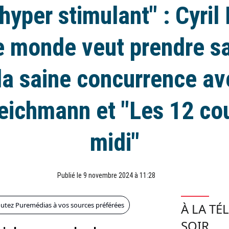
 hyper stimulant" : Cyril
le monde veut prendre sa
la saine concurrence av
eichmann et "Les 12 co
midi"
Publié le 9 novembre 2024 à 11:28
outez Puremédias à vos sources préférées
À LA TÉ
SOIR