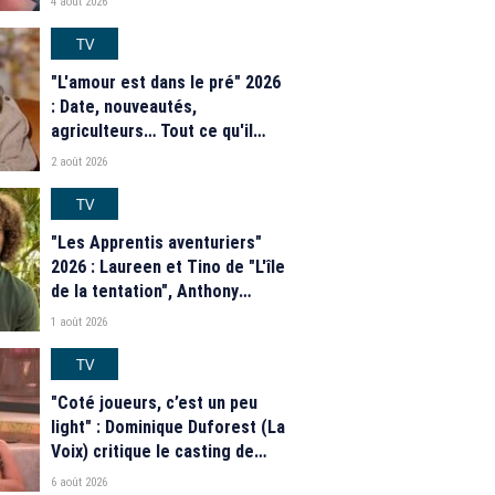
4 août 2026
TV
"L'amour est dans le pré" 2026
: Date, nouveautés,
agriculteurs… Tout ce qu'il
faut savoir sur la saison 21 du
2 août 2026
programme de M6
TV
"Les Apprentis aventuriers"
2026 : Laureen et Tino de "L'île
de la tentation", Anthony
Matéo, Jade Leboeuf... Le
1 août 2026
casting complet de la saison 9
de la télé-réalité de W9
TV
"Coté joueurs, c’est un peu
light" : Dominique Duforest (La
Voix) critique le casting de
"Secret Story" 2026
6 août 2026