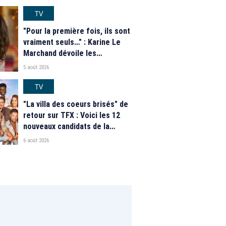
TV
"Pour la première fois, ils sont
vraiment seuls…" : Karine Le
Marchand dévoile les
nouveautés des speed dating
5 août 2026
de "L'Amour est dans le pré"
2026
TV
"La villa des coeurs brisés" de
retour sur TFX : Voici les 12
nouveaux candidats de la
saison 2026
6 août 2026