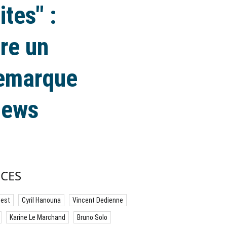
ites" :
re un
remarque
CNews
CES
best
Cyril Hanouna
Vincent Dedienne
Karine Le Marchand
Bruno Solo