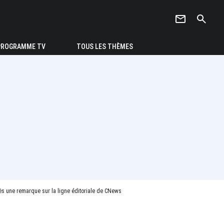
newsletter
search
PROGRAMME TV
TOUS LES THÈMES
rès une remarque sur la ligne éditoriale de CNews