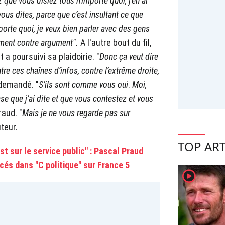
ez que vous disiez tous n’importe quoi, j’en ai
us dites, parce que c’est insultant ce que
importe quoi, je veux bien parler avec des gens
ument contre argument".
A l'autre bout du fil,
 a poursuivi sa plaidoirie. "
Donc ça veut dire
re ces chaînes d’infos, contre l’extrême droite,
 demandé. "
S’ils sont comme vous oui
.
Moi,
se que j’ai dite et que vous contestez et vous
aud. "
Mais je ne vous regarde pas sur
uteur.
TOP ART
st sur le service public" : Pascal Praud
cés dans "C politique" sur France 5
player2