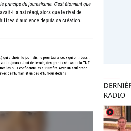
 le principe du journalisme. C'est étonnant que
 avait-il ainsi réagi, alors que le rival de
hiffres d'audience depuis sa création.
) qui a choisi le journalisme pour tacler ceux qui ont réussi.
rir toujours autant de terrain, des grands shows de la TNT
es les plus confidentielles sur Netflix. Avec un seul credo
s avec de l’humain et un peu d’humour dedans
DERNIÈ
RADIO
player2