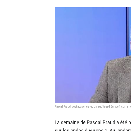
Pascal Praud s'est accroché avec un auditeur d'Europe 1 sur la l
La semaine de Pascal Praud a été 
sur les ondes d'Europe 1. Au lende