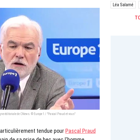
Léa Salamé
TO
igne éditoriale de CNews. © Europe 1 / "Pascal Praud et vous"
particulièrement tendue pour
Pascal Praud
main de sa prise de bec avec l'homme