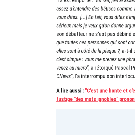
il s'est emporté : "
En fait, j’en ai ass
assez d’entendre des bêtises comme vo
vous dites. [...] En fait, vous dites n’
sérieux mais je veux qu’on donne arg
son débatteur ne s'est pas débiné et
que toutes ces personnes qui sont cont
elles sont à côté de la plaque ?,
a-t-il
c’est simple : vous me prenez une phra
venez au micro",
a rétorqué Pascal Pr
CNews"
, l'a interrompu son interloc
A lire aussi :
"C'est une honte et c'e
fustige "des mots ignobles" pronon