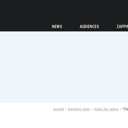
NEWS
AUDIENCES
ZAPPI
Accueil
Dernières actus
Actus des radios
"C’