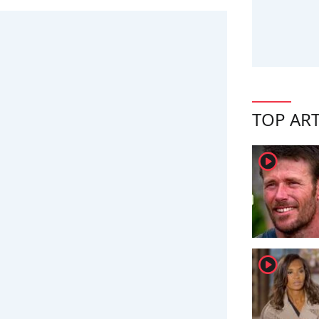
TOP ART
player2
player2