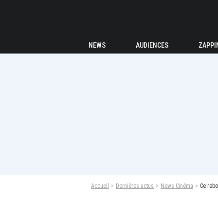
NEWS
AUDIENCES
ZAPPI
Accueil
Dernières actus
News Cinéma
Ce rebo