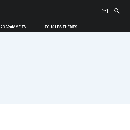
newsletter
search
PROGRAMME TV
TOUS LES THÈMES