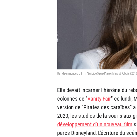
Bande-annonce du film "Suicide Squad" avec Margot Robbie (201
Elle devait incarner l'héroïne du re
colonnes de "
Vanity Fair
" ce lundi,
version de "Pirates des caraïbes" a 
2020, les studios de la souris aux 
développement d'un nouveau film
su
parcs Disneyland. L'écriture du scé