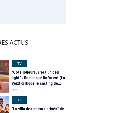
RES ACTUS
TV
"Coté joueurs, c’est un peu
light" : Dominique Duforest (La
Voix) critique le casting de
"Secret Story" 2026
17:07
TV
"La villa des coeurs brisés" de