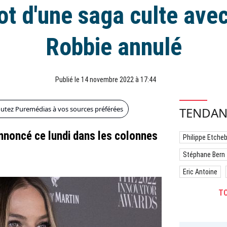
ot d'une saga culte ave
Robbie annulé
Publié le 14 novembre 2022 à 17:44
outez Puremédias à vos sources préférées
TENDAN
annoncé ce lundi dans les colonnes
Philippe Etche
Stéphane Bern
Eric Antoine
TO