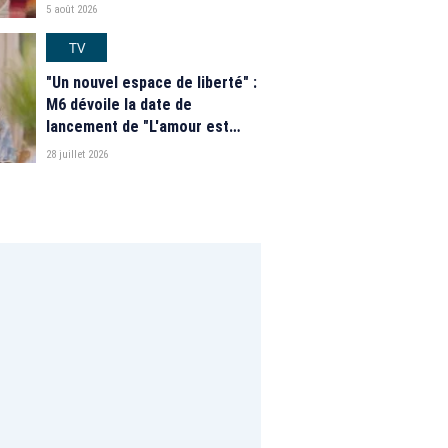
nouveautés des speed dating
5 août 2026
de "L'Amour est dans le pré"
2026
TV
"Un nouvel espace de liberté" :
M6 dévoile la date de
lancement de "L'amour est
dans le pré" 2026 et une
28 juillet 2026
grande nouveauté pour Karine
Le Marchand