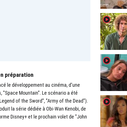
player2
player2
en préparation
ncé le développement au cinéma, d'une
s, "Space Mountain". Le scénario a été
player2
 Legend of the Sword", "Army of the Dead").
roduit la série dédiée à Obi-Wan Kenobi, de
forme Disney+ et le prochain volet de "John