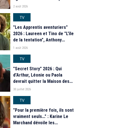
faut savoir sur la saison 21 du
2 août 2026
programme de M6
TV
"Les Apprentis aventuriers"
2026 : Laureen et Tino de "L'île
de la tentation", Anthony
Matéo, Jade Leboeuf... Le
1 août 2026
casting complet de la saison 9
de la télé-réalité de W9
TV
"Secret Story" 2026 : Qui
d'Arthur, Léonie ou Paola
devrait quitter la Maison des
secrets ce soir ? Les
30 juillet 2026
estimations de notre sondage
TV
"Pour la première fois, ils sont
vraiment seuls…" : Karine Le
Marchand dévoile les