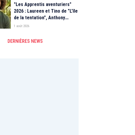
"Les Apprentis aventuriers"
2026 : Laureen et Tino de "L'île
de la tentation", Anthony
Matéo, Jade Leboeuf... Le
1 août 2026
casting complet de la saison 9
de la télé-réalité de W9
DERNIÈRES NEWS