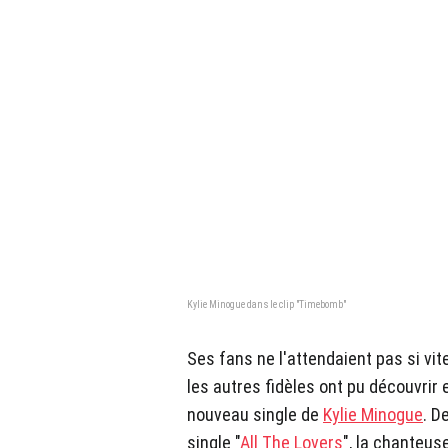
Kylie Minogue dans le clip "Timebomb"
Ses fans ne l'attendaient pas si vite
les autres fidèles ont pu découvrir
nouveau single de
Kylie Minogue
. D
single "
All The Lovers
", la chanteus