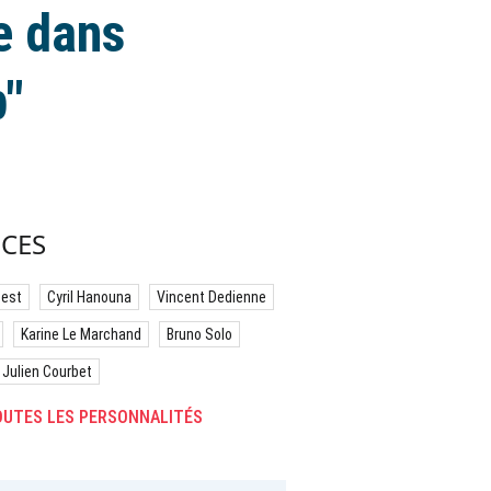
e dans
b"
CES
best
Cyril Hanouna
Vincent Dedienne
Karine Le Marchand
Bruno Solo
Julien Courbet
UTES LES PERSONNALITÉS