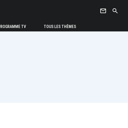
newsletter
search
PROGRAMME TV
TOUS LES THÈMES