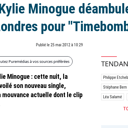
: Kylie Minogue déambul
ondres pour "Timebom
Publié le 25 mai 2012 à 10:29
outez Puremédias à vos sources préférées
TENDAN
ie Minogue : cette nuit, la
Philippe Etche
voilé son nouveau single,
Stéphane Bern
a mouvance actuelle dont le clip
Léa Salamé
.
TO