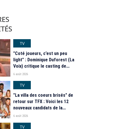
RES
ITÉS
TV
"Coté joueurs, c’est un peu
light" : Dominique Duforest (La
Voix) critique le casting de
"Secret Story" 2026
6 août 2026
TV
"La villa des coeurs brisés" de
retour sur TFX : Voici les 12
nouveaux candidats de la
saison 2026
6 août 2026
TV