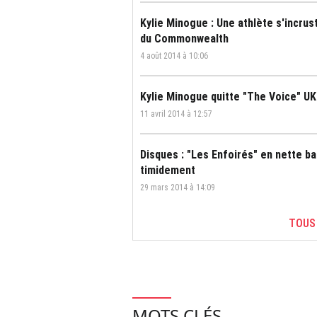
Kylie Minogue : Une athlète s'incru
du Commonwealth
4 août 2014 à 10:06
Kylie Minogue quitte "The Voice" UK
11 avril 2014 à 12:57
Disques : "Les Enfoirés" en nette b
timidement
29 mars 2014 à 14:09
TOUS
MOTS CLÉS