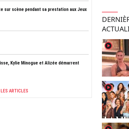
ste sur scène pendant sa prestation aux Jeux
DERNIÈ
ACTUAL
player2
aisse, Kylie Minogue et Alizée démarrent
player2
 LES ARTICLES