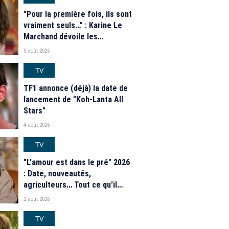
"Pour la première fois, ils sont
vraiment seuls…" : Karine Le
Marchand dévoile les
nouveautés des speed dating
5 août 2026
de "L'Amour est dans le pré"
2026
TV
TF1 annonce (déjà) la date de
lancement de "Koh-Lanta All
Stars"
4 août 2026
TV
"L'amour est dans le pré" 2026
: Date, nouveautés,
agriculteurs… Tout ce qu'il
faut savoir sur la saison 21 du
2 août 2026
programme de M6
TV