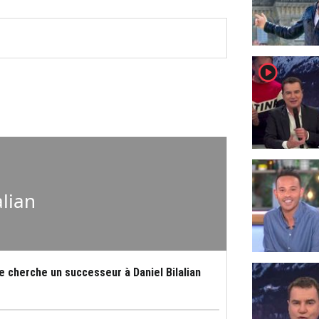
player2
alian
e cherche un successeur à Daniel Bilalian