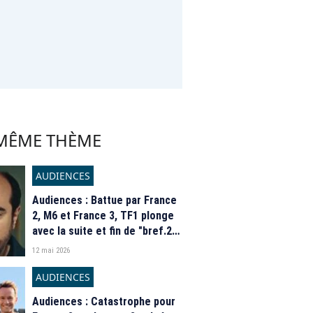
 MÊME THÈME
AUDIENCES
Audiences : Battue par France
2, M6 et France 3, TF1 plonge
avec la suite et fin de "bref.2",
talonnée par Jamy Gourmaud
12 mai 2026
sur France 5
AUDIENCES
Audiences : Catastrophe pour