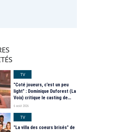
RES
ITÉS
TV
"Coté joueurs, c’est un peu
light" : Dominique Duforest (La
Voix) critique le casting de
"Secret Story" 2026
6 août 2026
TV
"La villa des coeurs brisés" de