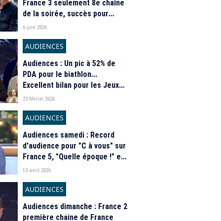
France 3 seulement 8e chaîne
de la soirée, succès pour
l'hommage à Marjane Satrapi
6 juin 2026
sur France 5
AUDIENCES
Audiences : Un pic à 52% de
PDA pour le biathlon...
Excellent bilan pour les Jeux
olympiques d'hiver de Milan-
23 février 2026
Cortina 2026 sur France 2 et
France 3
AUDIENCES
Audiences samedi : Record
d'audience pour "C à vous" sur
France 5, "Quelle époque !" en
grande forme sur France 2
12 avril 2026
AUDIENCES
Audiences dimanche : France 2
première chaine de France