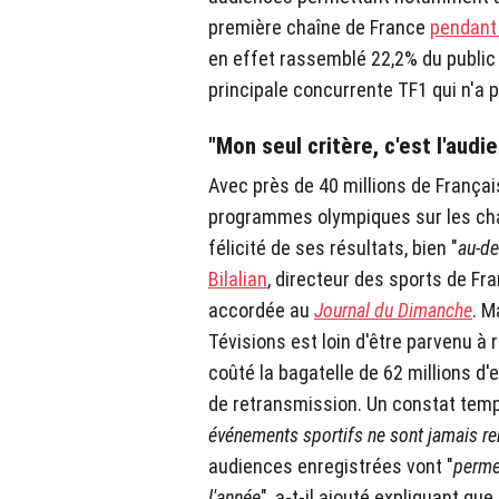
première chaîne de France
pendant
en effet rassemblé 22,2% du public 
principale concurrente TF1 qui n'a 
"Mon seul critère, c'est l'audi
Avec près de 40 millions de França
programmes olympiques sur les chaî
félicité de ses résultats, bien "
au-de
Bilalian
, directeur des sports de Fr
accordée au
Journal du Dimanche
. M
Tévisions est loin d'être parvenu à r
coûté la bagatelle de 62 millions d'e
de retransmission. Un constat tempé
événements sportifs ne sont jamais re
audiences enregistrées vont "
perme
l'année
", a-t-il ajouté expliquant que 