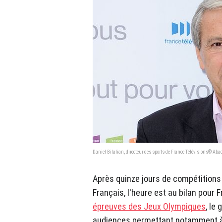
Daniel Bilalian, directeur des sports de France Télévisions© Aba
Après quinze jours de compétitions
Français, l'heure est au bilan pour 
épreuves des Jeux Olympiques
, le
audiences permettant notamment à F