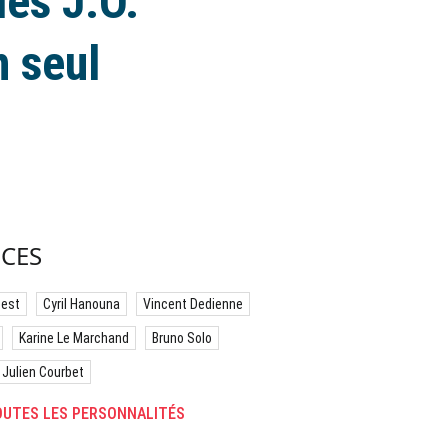
des J.O.
n seul
CES
best
Cyril Hanouna
Vincent Dedienne
Karine Le Marchand
Bruno Solo
Julien Courbet
UTES LES PERSONNALITÉS