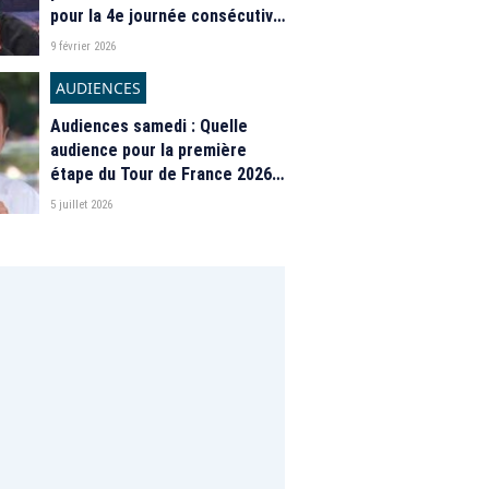
pour la 4e journée consécutive
grâce aux Jeux Olympiques
9 février 2026
2026, nouveau record
historique pour "En Société"
AUDIENCES
sur France 5
Audiences samedi : Quelle
audience pour la première
étape du Tour de France 2026
sur France 2 ?
5 juillet 2026