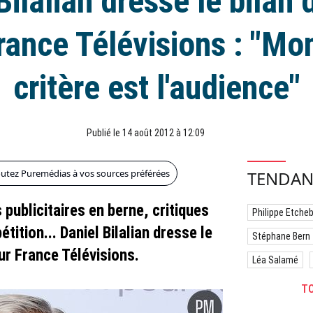
Bilalian dresse le bilan 
rance Télévisions : "Mo
critère est l'audience"
Publié le 14 août 2012 à 12:09
outez Puremédias à vos sources préférées
TENDAN
publicitaires en berne, critiques
Philippe Etche
tition... Daniel Bilalian dresse le
Stéphane Bern
ur France Télévisions.
Léa Salamé
TO