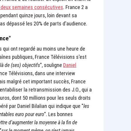
 deux semaines consécutives
. France 2 a
pendant quinze jours, loin devant sa
pas dépassé les 20% de parts d'audience.
ence"
is qui ont regardé au moins une heure de
nes publiques, France Télévisions s'est
là de (ses) objectifs
", souligne
Daniel
ance Télévisions, dans une interview
ais malgré cet important succès, France
entabiliser la retransmission des J.O., qui a
uros, dont 50 millions pour les seuls droits
ré par Daniel Bilalian qui indique que "
les
ntables euro pour euro
". Les bonnes
ttre d'augmenter la moyenne à la fin de
"
sur le moment même, on n'est jamais