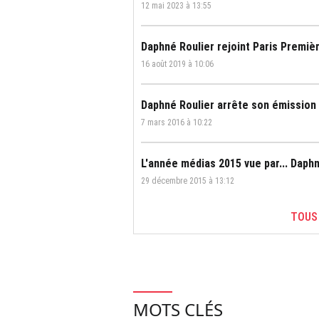
12 mai 2023 à 13:55
Daphné Roulier rejoint Paris Premiè
16 août 2019 à 10:06
Daphné Roulier arrête son émission 
7 mars 2016 à 10:22
L'année médias 2015 vue par... Daph
29 décembre 2015 à 13:12
TOUS
MOTS CLÉS