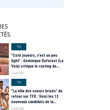
RES
ITÉS
TV
"Coté joueurs, c’est un peu
light" : Dominique Duforest (La
Voix) critique le casting de
"Secret Story" 2026
6 août 2026
TV
"La villa des coeurs brisés" de
retour sur TFX : Voici les 12
nouveaux candidats de la
saison 2026
6 août 2026