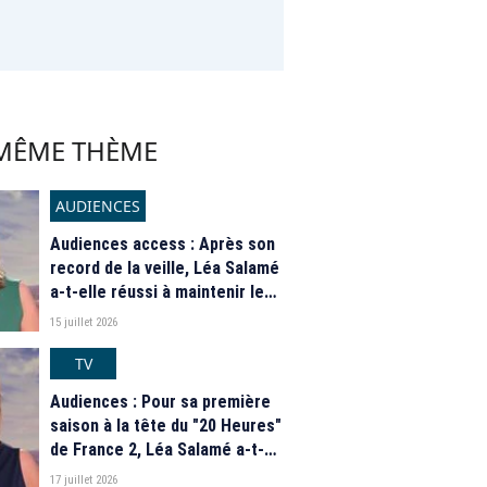
 MÊME THÈME
AUDIENCES
Audiences access : Après son
record de la veille, Léa Salamé
a-t-elle réussi à maintenir le
"20 Heures" de France 2 à un
15 juillet 2026
haut niveau ?
TV
Audiences : Pour sa première
saison à la tête du "20 Heures"
de France 2, Léa Salamé a-t-
elle fait mieux qu'Anne-Sophie
17 juillet 2026