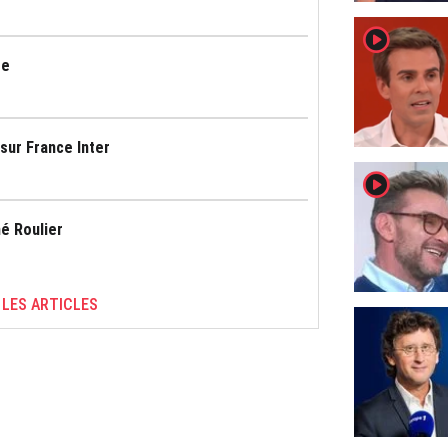
player2
re
sur France Inter
player2
né Roulier
 LES ARTICLES