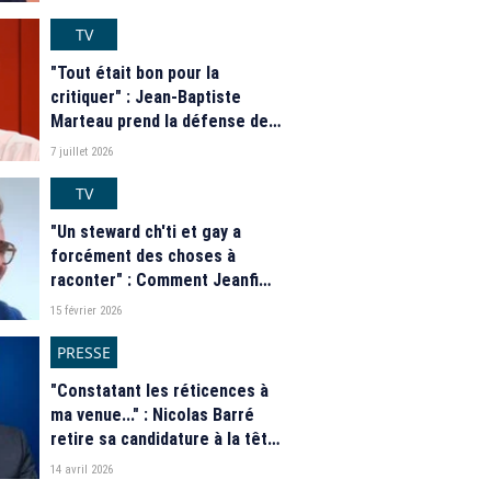
Lapix ?
TV
"Tout était bon pour la
critiquer" : Jean-Baptiste
Marteau prend la défense de
Léa Salamé et assure qu'elle
7 juillet 2026
sera à la tête du "20 Heures"
de France 2 la saison
TV
prochaine
"Un steward ch'ti et gay a
forcément des choses à
raconter" : Comment Jeanfi
Janssens a intégré "Les
15 février 2026
Grosses Têtes" de RTL
PRESSE
"Constatant les réticences à
ma venue..." : Nicolas Barré
retire sa candidature à la tête
de "Libération" face à
14 avril 2026
l'opposition de la rédaction