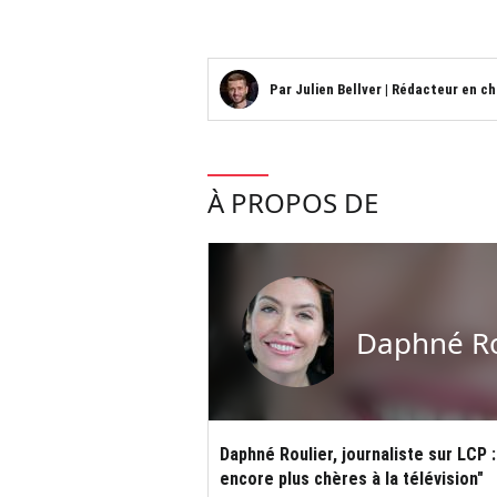
Par
Julien Bellver
|
Rédacteur en ch
À PROPOS DE
Daphné Ro
Daphné Roulier, journaliste sur LCP 
encore plus chères à la télévision"