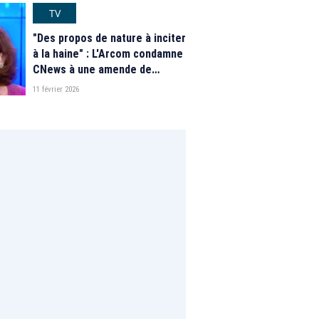
TV
"Des propos de nature à inciter
à la haine" : L'Arcom condamne
CNews à une amende de
100.000 euros après deux
11 février 2026
émissions de "L'heure des pros
2"