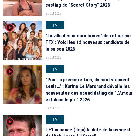
casting de "Secret Story" 2026
6 août 2026
TV
player2
"La villa des coeurs brisés" de retour sur
TFX : Voici les 12 nouveaux candidats de
la saison 2026
6 août 2026
TV
player2
"Pour la première fois, ils sont vraiment
seuls…" : Karine Le Marchand dévoile les
nouveautés des speed dating de "L'Amour
est dans le pré" 2026
5 août 2026
TV
player2
TF1 annonce (déjà) la date de lancement