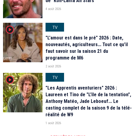
de "Koh-Lanta All Stars"
4 août 2026
TV
player2
"L'amour est dans le pré" 2026 : Date,
nouveautés, agriculteurs… Tout ce qu'il
faut savoir sur la saison 21 du
programme de M6
2 août 2026
TV
player2
"Les Apprentis aventuriers" 2026 :
Laureen et Tino de "L'île de la tentation",
Anthony Matéo, Jade Leboeuf... Le
casting complet de la saison 9 de la télé-
réalité de W9
1 août 2026