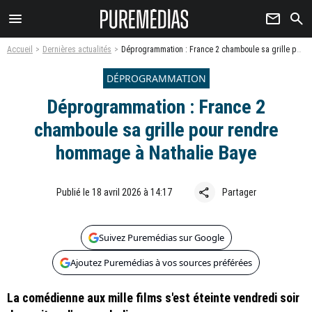
menu
newsletter
search
Accueil
Dernières actualités
Déprogrammation : France 2 chamboule sa grille pour rendre hommage à Nathalie Baye
DÉPROGRAMMATION
Déprogrammation : France 2
chamboule sa grille pour rendre
hommage à Nathalie Baye
share
Publié le 18 avril 2026 à 14:17
Partager
Suivez Puremédias sur Google
Ajoutez Puremédias à vos sources préférées
La comédienne aux mille films s'est éteinte vendredi soir