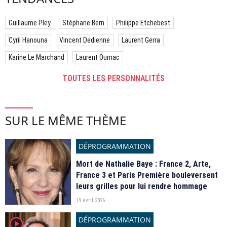
Guillaume Pley
Stéphane Bern
Philippe Etchebest
Cyril Hanouna
Vincent Dedienne
Laurent Gerra
Karine Le Marchand
Laurent Ournac
TOUTES LES PERSONNALITÉS
SUR LE MÊME THÈME
DÉPROGRAMMATION
Mort de Nathalie Baye : France 2, Arte,
France 3 et Paris Première bouleversent
leurs grilles pour lui rendre hommage
19 avril 2026
DÉPROGRAMMATION
player2