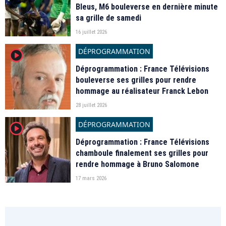
Bleus, M6 bouleverse en dernière minute
sa grille de samedi
16 juillet 2026
DÉPROGRAMMATION
player2
Déprogrammation : France Télévisions
bouleverse ses grilles pour rendre
hommage au réalisateur Franck Lebon
28 juillet 2026
DÉPROGRAMMATION
player2
Déprogrammation : France Télévisions
chamboule finalement ses grilles pour
rendre hommage à Bruno Salomone
17 mars 2026