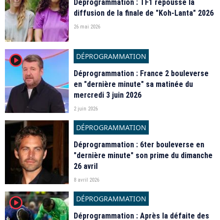
Déprogrammation : TF1 repousse la
diffusion de la finale de "Koh-Lanta" 2026
26 mai 2026
DÉPROGRAMMATION
player2
Déprogrammation : France 2 bouleverse
en "dernière minute" sa matinée du
mercredi 3 juin 2026
2 juin 2026
DÉPROGRAMMATION
Déprogrammation : 6ter bouleverse en
"dernière minute" son prime du dimanche
26 avril
8 avril 2026
DÉPROGRAMMATION
player2
Déprogrammation : Après la défaite des