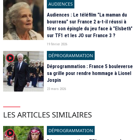
AUDIENCES
Audiences : Le téléfilm "La maman du
bourreau" sur France 2 a-t-il réussi à
tirer son épingle du jeu face à "Elsbeth"
sur TF1 et les JO sur France 3 ?
19 février 2026
DÉPROGRAMMATION
player2
Déprogrammation : France 5 bouleverse
sa grille pour rendre hommage à Lionel
Jospin
23 mars 2026
LES ARTICLES SIMILAIRES
DÉPROGRAMMATION
player2