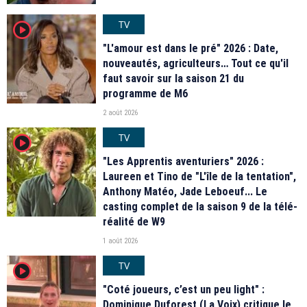
TV
player2
"L'amour est dans le pré" 2026 : Date,
nouveautés, agriculteurs… Tout ce qu'il
faut savoir sur la saison 21 du
programme de M6
2 août 2026
TV
player2
"Les Apprentis aventuriers" 2026 :
Laureen et Tino de "L'île de la tentation",
Anthony Matéo, Jade Leboeuf... Le
casting complet de la saison 9 de la télé-
réalité de W9
1 août 2026
TV
player2
"Coté joueurs, c’est un peu light" :
Dominique Duforest (La Voix) critique le