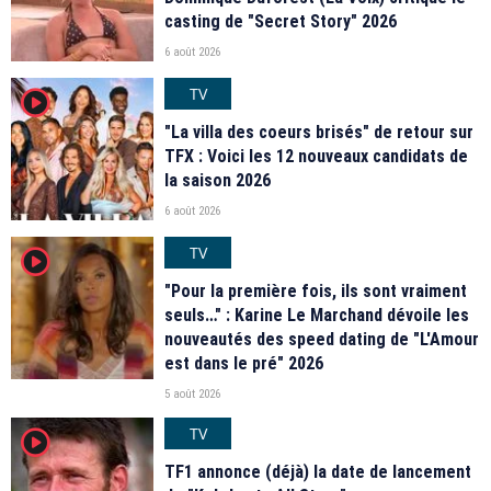
casting de "Secret Story" 2026
6 août 2026
TV
player2
"La villa des coeurs brisés" de retour sur
TFX : Voici les 12 nouveaux candidats de
la saison 2026
6 août 2026
TV
player2
"Pour la première fois, ils sont vraiment
seuls…" : Karine Le Marchand dévoile les
nouveautés des speed dating de "L'Amour
est dans le pré" 2026
5 août 2026
TV
player2
TF1 annonce (déjà) la date de lancement