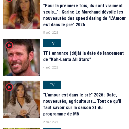
"Pour la première fois, ils sont vraiment
seuls…" : Karine Le Marchand dévoile les
nouveautés des speed dating de "L'Amour
est dans le pré" 2026
5 août 2026
TV
player2
TF1 annonce (déjà) la date de lancement
de "Koh-Lanta All Stars"
4 août 2026
TV
player2
"L'amour est dans le pré" 2026 : Date,
nouveautés, agriculteurs… Tout ce qu'il
faut savoir sur la saison 21 du
programme de M6
2 août 2026