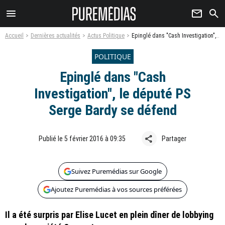
menu
newsletter
search
Accueil
Dernières actualités
Actus Politique
Epinglé dans "Cash Investigation", le député PS Serge Bardy se défend
POLITIQUE
Epinglé dans "Cash
Investigation", le député PS
Serge Bardy se défend
share
Publié le 5 février 2016 à 09:35
Partager
Suivez Puremédias sur Google
Ajoutez Puremédias à vos sources préférées
Il a été surpris par Elise Lucet en plein dîner de lobbying