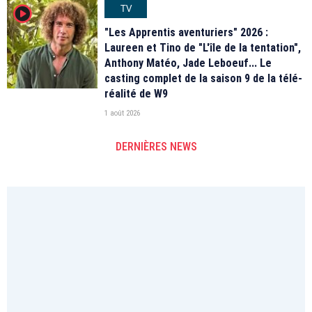
TV
player2
"Les Apprentis aventuriers" 2026 :
Laureen et Tino de "L'île de la tentation",
Anthony Matéo, Jade Leboeuf... Le
casting complet de la saison 9 de la télé-
réalité de W9
1 août 2026
DERNIÈRES NEWS