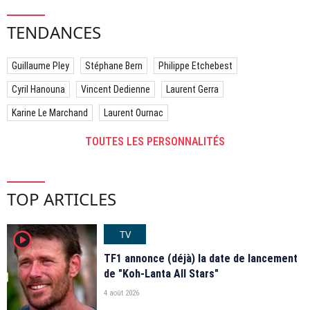
TENDANCES
Guillaume Pley
Stéphane Bern
Philippe Etchebest
Cyril Hanouna
Vincent Dedienne
Laurent Gerra
Karine Le Marchand
Laurent Ournac
TOUTES LES PERSONNALITÉS
TOP ARTICLES
TV
player2
TF1 annonce (déjà) la date de lancement
de "Koh-Lanta All Stars"
4 août 2026