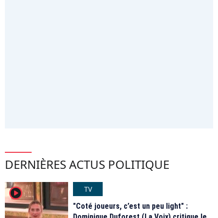
DERNIÈRES ACTUS POLITIQUE
TV
player2
"Coté joueurs, c’est un peu light" :
Dominique Duforest (La Voix) critique le