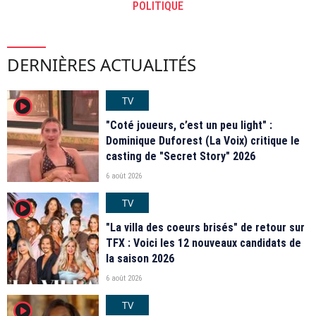
POLITIQUE
DERNIÈRES ACTUALITÉS
TV
player2
"Coté joueurs, c’est un peu light" :
Dominique Duforest (La Voix) critique le
casting de "Secret Story" 2026
6 août 2026
TV
player2
"La villa des coeurs brisés" de retour sur
TFX : Voici les 12 nouveaux candidats de
la saison 2026
6 août 2026
TV
player2