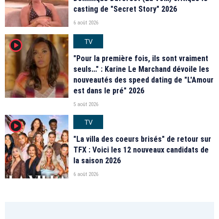
casting de "Secret Story" 2026
6 août 2026
TV
player2
"Pour la première fois, ils sont vraiment
seuls…" : Karine Le Marchand dévoile les
nouveautés des speed dating de "L'Amour
est dans le pré" 2026
5 août 2026
TV
player2
"La villa des coeurs brisés" de retour sur
TFX : Voici les 12 nouveaux candidats de
la saison 2026
6 août 2026