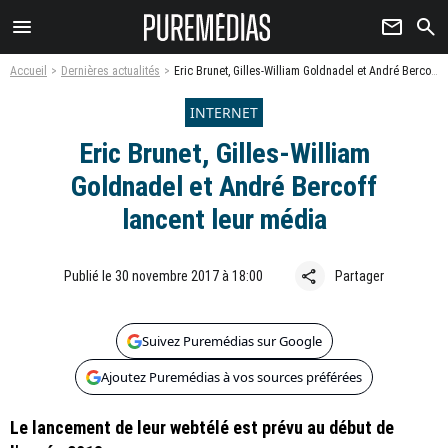
menu
newsletter
search
Accueil
Dernières actualités
Eric Brunet, Gilles-William Goldnadel et André Bercoff lancent leur média
INTERNET
Eric Brunet, Gilles-William
Goldnadel et André Bercoff
lancent leur média
share
Publié le 30 novembre 2017 à 18:00
Partager
Suivez Puremédias sur Google
Ajoutez Puremédias à vos sources préférées
Le lancement de leur webtélé est prévu au début de