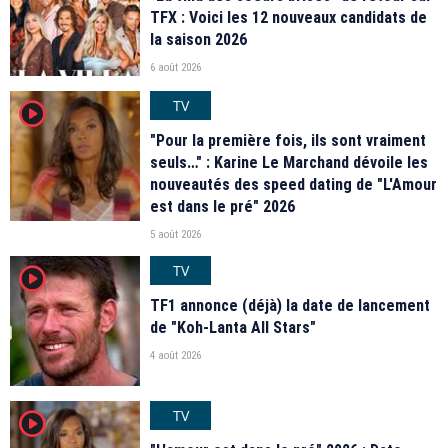
TFX : Voici les 12 nouveaux candidats de
la saison 2026
6 août 2026
TV
player2
"Pour la première fois, ils sont vraiment
seuls…" : Karine Le Marchand dévoile les
nouveautés des speed dating de "L'Amour
est dans le pré" 2026
5 août 2026
TV
player2
TF1 annonce (déjà) la date de lancement
de "Koh-Lanta All Stars"
4 août 2026
TV
player2