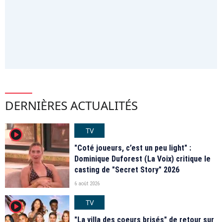
DERNIÈRES ACTUALITÉS
TV
player2
"Coté joueurs, c’est un peu light" :
Dominique Duforest (La Voix) critique le
casting de "Secret Story" 2026
6 août 2026
TV
player2
"La villa des coeurs brisés" de retour sur