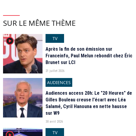
SUR LE MÊME THÈME
TV
player2
Après la fin de son émission sur
Franceinfo, Paul Melun rebondit chez Éric
Brunet sur LCI
21 juillet 2026
AUDIENCES
Audiences access 20h: Le "20 Heures" de
Gilles Bouleau creuse l'écart avec Léa
Salamé, Cyril Hanouna en nette hausse
sur W9
30 avril 2026
TV
player2