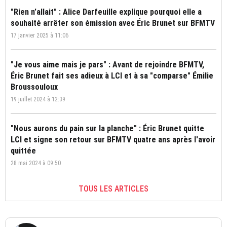
"Rien n’allait" : Alice Darfeuille explique pourquoi elle a
souhaité arrêter son émission avec Éric Brunet sur BFMTV
17 janvier 2025 à 11:06
"Je vous aime mais je pars" : Avant de rejoindre BFMTV,
Éric Brunet fait ses adieux à LCI et à sa "comparse" Émilie
Broussouloux
19 juillet 2024 à 12:39
"Nous aurons du pain sur la planche" : Éric Brunet quitte
LCI et signe son retour sur BFMTV quatre ans après l'avoir
quittée
28 mai 2024 à 09:50
TOUS LES ARTICLES