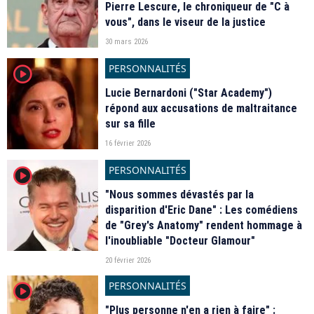
Pierre Lescure, le chroniqueur de "C à
vous", dans le viseur de la justice
30 mars 2026
PERSONNALITÉS
player2
Lucie Bernardoni ("Star Academy")
répond aux accusations de maltraitance
sur sa fille
16 février 2026
PERSONNALITÉS
player2
"Nous sommes dévastés par la
disparition d'Eric Dane" : Les comédiens
de "Grey's Anatomy" rendent hommage à
l'inoubliable "Docteur Glamour"
20 février 2026
PERSONNALITÉS
player2
"Plus personne n'en a rien à faire" :