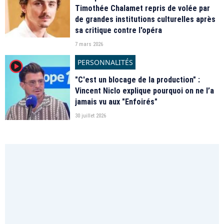
Timothée Chalamet repris de volée par
de grandes institutions culturelles après
sa critique contre l'opéra
7 mars 2026
PERSONNALITÉS
player2
"C'est un blocage de la production" :
Vincent Niclo explique pourquoi on ne l’a
jamais vu aux "Enfoirés"
30 juillet 2026