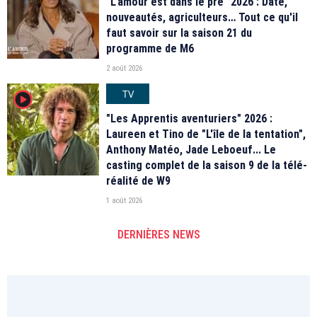
"L'amour est dans le pré" 2026 : Date,
nouveautés, agriculteurs… Tout ce qu'il
faut savoir sur la saison 21 du
programme de M6
2 août 2026
TV
player2
"Les Apprentis aventuriers" 2026 :
Laureen et Tino de "L'île de la tentation",
Anthony Matéo, Jade Leboeuf... Le
casting complet de la saison 9 de la télé-
réalité de W9
1 août 2026
DERNIÈRES NEWS