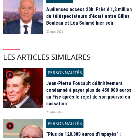
Audiences access 20h: Près d'1,2 million
de téléspectateurs d'écart entre Gilles
Bouleau et Léa Salamé hier soir
27 mai 2026
LES ARTICLES SIMILAIRES
PERSONNALITÉS
player2
Jean-Pierre Foucault définitivement
condamné à payer plus de 450.000 euros
au Fisc après le rejet de son pourvoi en
cassation
23 juin 2026
PERSONNALITÉS
player2
"Plus de 120.000 euros d’impayés" :