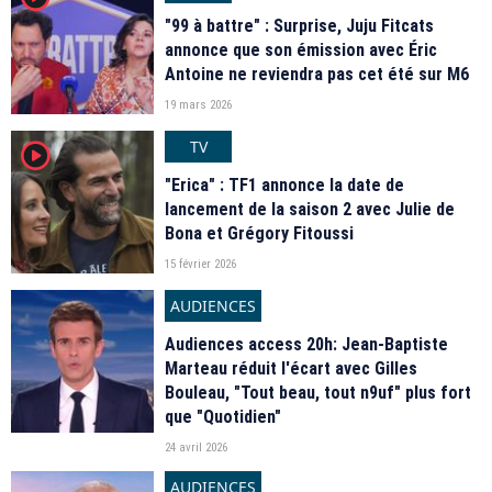
"99 à battre" : Surprise, Juju Fitcats
annonce que son émission avec Éric
Antoine ne reviendra pas cet été sur M6
19 mars 2026
TV
player2
"Erica" : TF1 annonce la date de
lancement de la saison 2 avec Julie de
Bona et Grégory Fitoussi
15 février 2026
AUDIENCES
Audiences access 20h: Jean-Baptiste
Marteau réduit l'écart avec Gilles
Bouleau, "Tout beau, tout n9uf" plus fort
que "Quotidien"
24 avril 2026
AUDIENCES