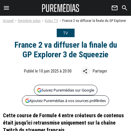
menu
newsletter
search
Accueil
Dernières actus
Actus TV
France 2 va diffuser la finale du GP Explorer 3 de Squeezie
TV
France 2 va diffuser la finale du
GP Explorer 3 de Squeezie
share
Publié le 10 juin 2025 à 20:00
Partager
Suivez Puremédias sur Google
Ajoutez Puremédias à vos sources préférées
Cette course de Formule 4 entre créateurs de contenus
était jusqu'ici retransmise uniquement sur la chaîne
Twitch du streamer français.