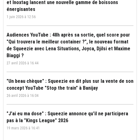
et Inoxtag lancent une nouvelle gamme de boissons
énergisantes
1 juin 2026 à 12:56
Audiences YouTube : 48h après sa sortie, quel score pour
"Qui trouvera le meilleur container ?", le nouveau format
de Squeezie avec Lena Situations, Joyca, Djilsi et Maxime
Biaggi ?
27 avril 2026 à 16:44
"Un beau chèque" : Squeezie en dit plus sur la vente de son
concept YouTube "Stop the train" à Banijay
26 avril 2026 à 16:04
"J'ai eu ma dose" : Squeezie annonce qu'il ne participera
pas à la "Kings League" 2026
19 mars 2026 à 16:41