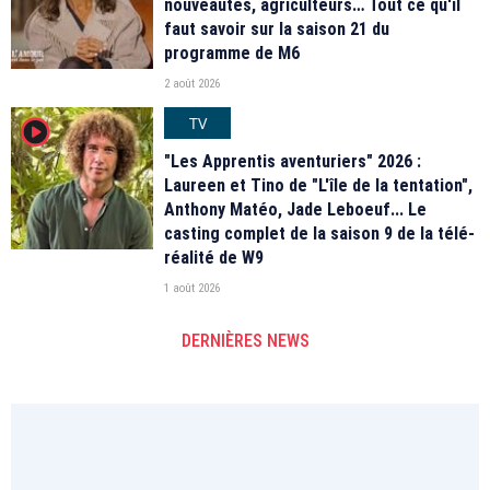
nouveautés, agriculteurs… Tout ce qu'il
faut savoir sur la saison 21 du
programme de M6
2 août 2026
TV
player2
"Les Apprentis aventuriers" 2026 :
Laureen et Tino de "L'île de la tentation",
Anthony Matéo, Jade Leboeuf... Le
casting complet de la saison 9 de la télé-
réalité de W9
1 août 2026
DERNIÈRES NEWS