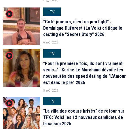
1 août 2026
TV
player2
"Coté joueurs, c’est un peu light" :
Dominique Duforest (La Voix) critique le
casting de "Secret Story" 2026
6 août 2026
TV
player2
"Pour la première fois, ils sont vraiment
seuls…" : Karine Le Marchand dévoile les
nouveautés des speed dating de "L'Amour
est dans le pré" 2026
5 août 2026
TV
player2
"La villa des coeurs brisés" de retour sur
TFX : Voici les 12 nouveaux candidats de
la saison 2026