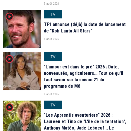
5 août 2026
TV
player2
TF1 annonce (déjà) la date de lancement
de "Koh-Lanta All Stars"
4 août 2026
TV
player2
"L'amour est dans le pré" 2026 : Date,
nouveautés, agriculteurs… Tout ce qu'il
faut savoir sur la saison 21 du
programme de M6
2 août 2026
TV
player2
"Les Apprentis aventuriers" 2026 :
Laureen et Tino de "L'île de la tentation",
Anthony Matéo, Jade Leboeuf... Le