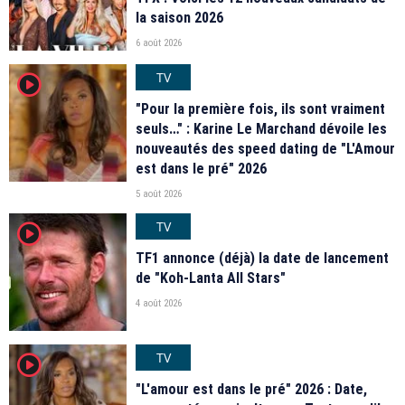
la saison 2026
6 août 2026
TV
player2
"Pour la première fois, ils sont vraiment
seuls…" : Karine Le Marchand dévoile les
nouveautés des speed dating de "L'Amour
est dans le pré" 2026
5 août 2026
TV
player2
TF1 annonce (déjà) la date de lancement
de "Koh-Lanta All Stars"
4 août 2026
TV
player2
"L'amour est dans le pré" 2026 : Date,