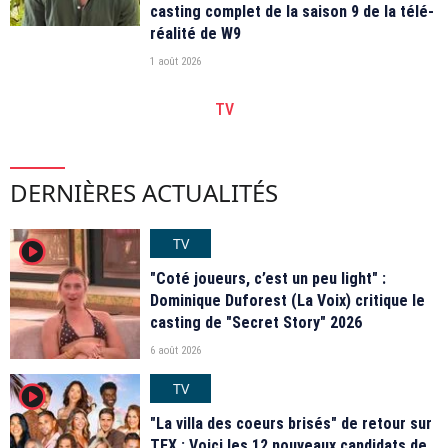
casting complet de la saison 9 de la télé-
réalité de W9
1 août 2026
TV
DERNIÈRES ACTUALITÉS
TV
player2
"Coté joueurs, c’est un peu light" :
Dominique Duforest (La Voix) critique le
casting de "Secret Story" 2026
6 août 2026
TV
player2
"La villa des coeurs brisés" de retour sur
TFX : Voici les 12 nouveaux candidats de