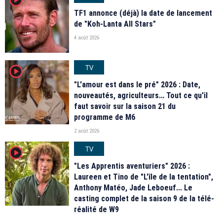
TF1 annonce (déjà) la date de lancement
de "Koh-Lanta All Stars"
4 août 2026
TV
player2
"L'amour est dans le pré" 2026 : Date,
nouveautés, agriculteurs… Tout ce qu'il
faut savoir sur la saison 21 du
programme de M6
2 août 2026
TV
player2
"Les Apprentis aventuriers" 2026 :
Laureen et Tino de "L'île de la tentation",
Anthony Matéo, Jade Leboeuf... Le
casting complet de la saison 9 de la télé-
réalité de W9