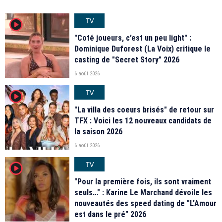
TV
player2
"Coté joueurs, c’est un peu light" :
Dominique Duforest (La Voix) critique le
casting de "Secret Story" 2026
6 août 2026
TV
player2
"La villa des coeurs brisés" de retour sur
TFX : Voici les 12 nouveaux candidats de
la saison 2026
6 août 2026
TV
player2
"Pour la première fois, ils sont vraiment
seuls…" : Karine Le Marchand dévoile les
nouveautés des speed dating de "L'Amour
est dans le pré" 2026