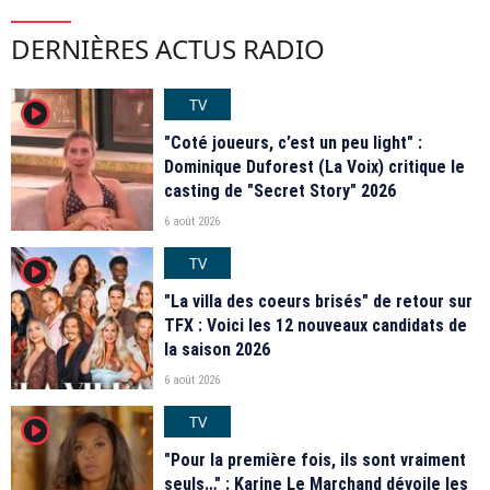
DERNIÈRES ACTUS RADIO
TV
player2
"Coté joueurs, c’est un peu light" :
Dominique Duforest (La Voix) critique le
casting de "Secret Story" 2026
6 août 2026
TV
player2
"La villa des coeurs brisés" de retour sur
TFX : Voici les 12 nouveaux candidats de
la saison 2026
6 août 2026
TV
player2
"Pour la première fois, ils sont vraiment
seuls…" : Karine Le Marchand dévoile les