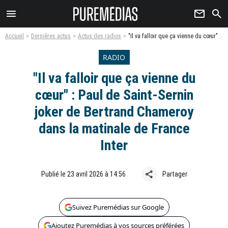
menu
newsletter
search
Accueil
Dernières actus
Actus des radios
"Il va falloir que ça vienne du cœur" : Paul de Saint-Sernin joker de Bertrand Chameroy dans la matinale de France Inter
RADIO
"Il va falloir que ça vienne du
cœur" : Paul de Saint-Sernin
joker de Bertrand Chameroy
dans la matinale de France
Inter
share
Publié le 23 avril 2026 à 14:56
Partager
Suivez Puremédias sur Google
Ajoutez Puremédias à vos sources préférées