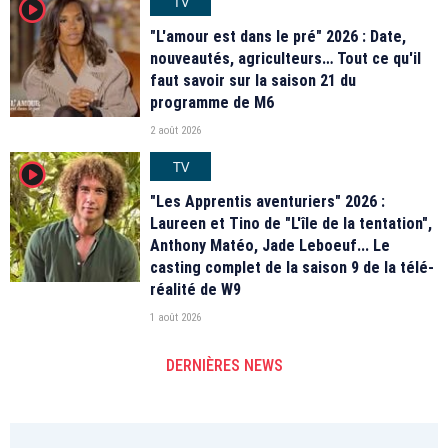
TV
player2
"L'amour est dans le pré" 2026 : Date,
nouveautés, agriculteurs… Tout ce qu'il
faut savoir sur la saison 21 du
programme de M6
2 août 2026
TV
player2
"Les Apprentis aventuriers" 2026 :
Laureen et Tino de "L'île de la tentation",
Anthony Matéo, Jade Leboeuf... Le
casting complet de la saison 9 de la télé-
réalité de W9
1 août 2026
DERNIÈRES NEWS