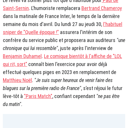
Le réveil va sonner plus tôt que d'habitude pour
Paul de
Saint-Sernin
. L'humoriste remplacera
Bertrand Chameroy
dans la matinale de France Inter, le temps de la dernière
semaine du mois d'avril. Du lundi 27 au jeudi 30,
l'habituel
sniper de "Quelle époque !"
assurera l'intérim de son
confrère du service public et proposera aux auditeurs
"une
chronique qui lui ressemble"
, juste après l'interview de
Benjamin Duhamel
.
Le comique bientôt à l'affiche de "LOL
qui rit, sort"
connaît bien l'exercice pour avoir déjà
effectué quelques piges en 2023 en remplacement de
Matthieu Noël
.
"Je suis super heureux de venir faire des
blagues sur la première radio de France"
, s’est réjoui le futur
lève-tôt à
"Paris Match"
, confiant cependant
"ne pas être
du matin"
.