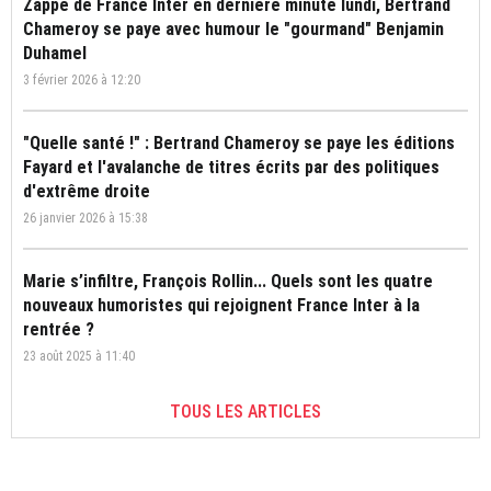
Zappé de France Inter en dernière minute lundi, Bertrand
Chameroy se paye avec humour le "gourmand" Benjamin
Duhamel
3 février 2026 à 12:20
"Quelle santé !" : Bertrand Chameroy se paye les éditions
Fayard et l'avalanche de titres écrits par des politiques
d'extrême droite
26 janvier 2026 à 15:38
Marie s’infiltre, François Rollin... Quels sont les quatre
nouveaux humoristes qui rejoignent France Inter à la
rentrée ?
23 août 2025 à 11:40
TOUS LES ARTICLES