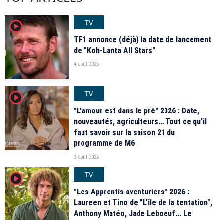
TV
player2
TF1 annonce (déjà) la date de lancement
de "Koh-Lanta All Stars"
4 août 2026
TV
player2
"L'amour est dans le pré" 2026 : Date,
nouveautés, agriculteurs… Tout ce qu'il
faut savoir sur la saison 21 du
programme de M6
2 août 2026
TV
player2
"Les Apprentis aventuriers" 2026 :
Laureen et Tino de "L'île de la tentation",
Anthony Matéo, Jade Leboeuf... Le