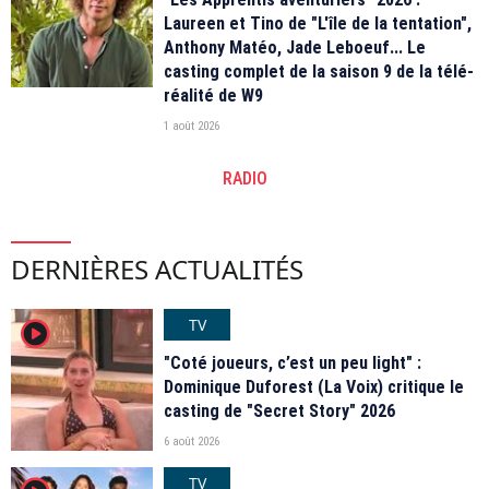
Laureen et Tino de "L'île de la tentation",
Anthony Matéo, Jade Leboeuf... Le
casting complet de la saison 9 de la télé-
réalité de W9
1 août 2026
RADIO
DERNIÈRES ACTUALITÉS
TV
player2
"Coté joueurs, c’est un peu light" :
Dominique Duforest (La Voix) critique le
casting de "Secret Story" 2026
6 août 2026
TV