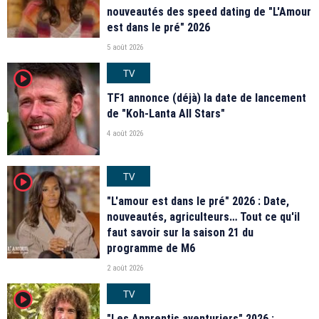
nouveautés des speed dating de "L'Amour
est dans le pré" 2026
5 août 2026
TV
player2
TF1 annonce (déjà) la date de lancement
de "Koh-Lanta All Stars"
4 août 2026
TV
player2
"L'amour est dans le pré" 2026 : Date,
nouveautés, agriculteurs… Tout ce qu'il
faut savoir sur la saison 21 du
programme de M6
2 août 2026
TV
player2
"Les Apprentis aventuriers" 2026 :