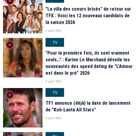
player2
"La villa des coeurs brisés" de retour sur
TFX : Voici les 12 nouveaux candidats de
la saison 2026
6 août 2026
TV
player2
"Pour la première fois, ils sont vraiment
seuls…" : Karine Le Marchand dévoile les
nouveautés des speed dating de "L'Amour
est dans le pré" 2026
5 août 2026
TV
player2
TF1 annonce (déjà) la date de lancement
de "Koh-Lanta All Stars"
4 août 2026