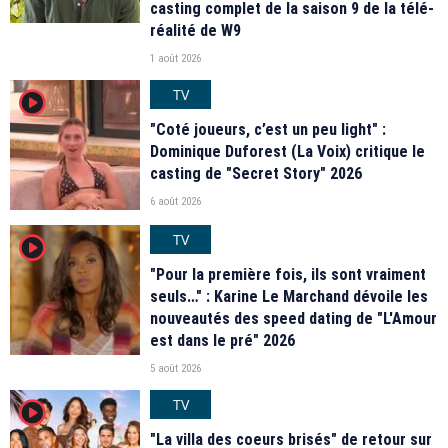
casting complet de la saison 9 de la télé-
réalité de W9
1 août 2026
TV
player2
"Coté joueurs, c’est un peu light" :
Dominique Duforest (La Voix) critique le
casting de "Secret Story" 2026
6 août 2026
TV
player2
"Pour la première fois, ils sont vraiment
seuls…" : Karine Le Marchand dévoile les
nouveautés des speed dating de "L'Amour
est dans le pré" 2026
5 août 2026
TV
player2
"La villa des coeurs brisés" de retour sur