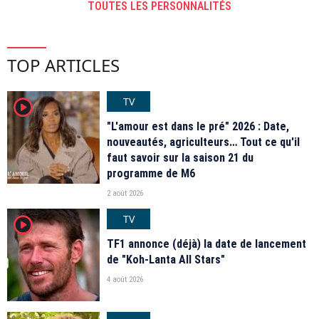
TOUTES LES PERSONNALITÉS
TOP ARTICLES
TV
player2
"L'amour est dans le pré" 2026 : Date,
nouveautés, agriculteurs… Tout ce qu'il
faut savoir sur la saison 21 du
programme de M6
2 août 2026
TV
player2
TF1 annonce (déjà) la date de lancement
de "Koh-Lanta All Stars"
4 août 2026