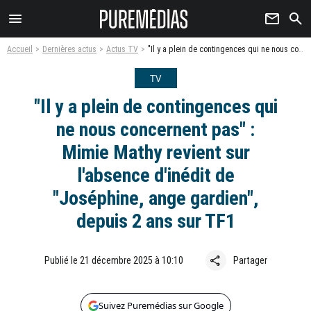
menu
newsletter
search
Accueil
Dernières actus
Actus TV
"Il y a plein de contingences qui ne nous concernent pas" : Mimie Mathy revient sur l'absence d'inédit de "Joséphine, ange gardien", depuis 2 ans sur TF1
TV
"Il y a plein de contingences qui
ne nous concernent pas" :
Mimie Mathy revient sur
l'absence d'inédit de
"Joséphine, ange gardien",
depuis 2 ans sur TF1
share
Publié le 21 décembre 2025 à 10:10
Partager
Suivez Puremédias sur Google