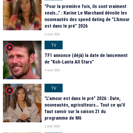
"Pour la première fois, ils sont vraiment
seuls…" : Karine Le Marchand dévoile les
nouveautés des speed dating de "L'Amour
est dans le pré" 2026
5 août 2026
TV
player2
TF1 annonce (déjà) la date de lancement
de "Koh-Lanta All Stars"
4 août 2026
TV
player2
"L'amour est dans le pré" 2026 : Date,
nouveautés, agriculteurs… Tout ce qu'il
faut savoir sur la saison 21 du
programme de M6
2 août 2026