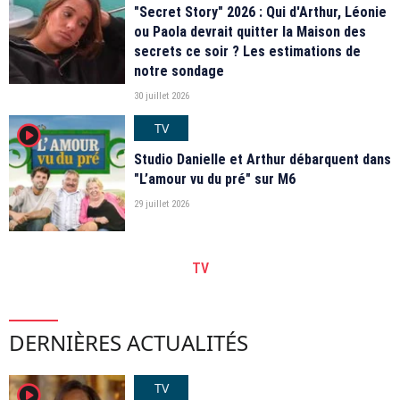
"Secret Story" 2026 : Qui d'Arthur, Léonie
ou Paola devrait quitter la Maison des
secrets ce soir ? Les estimations de
notre sondage
30 juillet 2026
TV
player2
Studio Danielle et Arthur débarquent dans
"L’amour vu du pré" sur M6
29 juillet 2026
TV
DERNIÈRES ACTUALITÉS
TV
player2