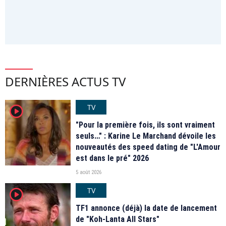
DERNIÈRES ACTUS TV
TV
player2
"Pour la première fois, ils sont vraiment
seuls…" : Karine Le Marchand dévoile les
nouveautés des speed dating de "L'Amour
est dans le pré" 2026
5 août 2026
TV
player2
TF1 annonce (déjà) la date de lancement
de "Koh-Lanta All Stars"