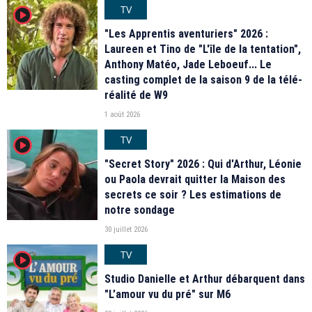
TV
player2
"Les Apprentis aventuriers" 2026 :
Laureen et Tino de "L'île de la tentation",
Anthony Matéo, Jade Leboeuf... Le
casting complet de la saison 9 de la télé-
réalité de W9
1 août 2026
TV
player2
"Secret Story" 2026 : Qui d'Arthur, Léonie
ou Paola devrait quitter la Maison des
secrets ce soir ? Les estimations de
notre sondage
30 juillet 2026
TV
player2
Studio Danielle et Arthur débarquent dans
"L’amour vu du pré" sur M6