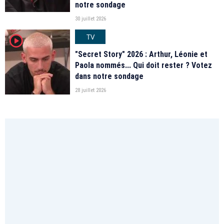
notre sondage
30 juillet 2026
TV
player2
"Secret Story" 2026 : Arthur, Léonie et
Paola nommés... Qui doit rester ? Votez
dans notre sondage
28 juillet 2026