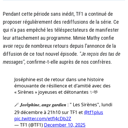
Pendant cette période sans inédit, TF1 a continué de
proposer régulièrement des rediffusions de la série. Ce
qui n'a pas empêché les téléspectateurs de manifester
leur attachement au programme. Mimie Mathy confie
avoir reçu de nombreux retours depuis l’annonce de la
diffusion de ce tout nouvel épisode
. "Je reçois des tas de
messages",
confirme-t-elle auprès de nos confrères.
Joséphine est de retour dans une histoire
émouvante de résilience et d'amitié avec des
« Sirènes » joyeuses et détonantes ✨🫶
🪄 𝑱𝒐𝒔é𝒑𝒉𝒊𝒏𝒆, 𝒂𝒏𝒈𝒆 𝒈𝒂𝒓𝒅𝒊𝒆𝒏 : " Les Sirènes", lundi
29 décembre à 21h10 sur TF1 et
@tf1plus
pic.twitter.com/etfl4cDb2Z
— TF1 (@TF1)
December 10, 2025