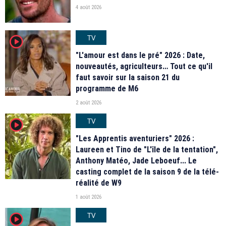
4 août 2026
TV
player2
"L'amour est dans le pré" 2026 : Date,
nouveautés, agriculteurs… Tout ce qu'il
faut savoir sur la saison 21 du
programme de M6
2 août 2026
TV
player2
"Les Apprentis aventuriers" 2026 :
Laureen et Tino de "L'île de la tentation",
Anthony Matéo, Jade Leboeuf... Le
casting complet de la saison 9 de la télé-
réalité de W9
1 août 2026
TV
player2