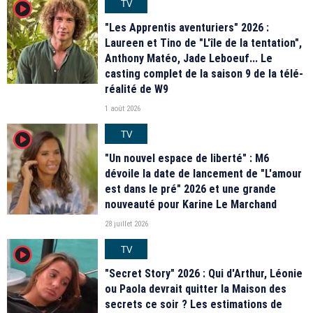
TV
player2
"Les Apprentis aventuriers" 2026 :
Laureen et Tino de "L'île de la tentation",
Anthony Matéo, Jade Leboeuf... Le
casting complet de la saison 9 de la télé-
réalité de W9
1 août 2026
TV
player2
"Un nouvel espace de liberté" : M6
dévoile la date de lancement de "L'amour
est dans le pré" 2026 et une grande
nouveauté pour Karine Le Marchand
28 juillet 2026
TV
player2
"Secret Story" 2026 : Qui d'Arthur, Léonie
ou Paola devrait quitter la Maison des
secrets ce soir ? Les estimations de