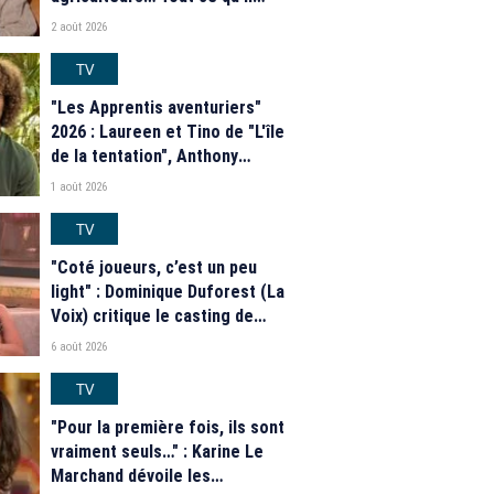
faut savoir sur la saison 21 du
2 août 2026
programme de M6
TV
"Les Apprentis aventuriers"
2026 : Laureen et Tino de "L'île
de la tentation", Anthony
Matéo, Jade Leboeuf... Le
1 août 2026
casting complet de la saison 9
de la télé-réalité de W9
TV
"Coté joueurs, c’est un peu
light" : Dominique Duforest (La
Voix) critique le casting de
"Secret Story" 2026
6 août 2026
TV
"Pour la première fois, ils sont
vraiment seuls…" : Karine Le
Marchand dévoile les