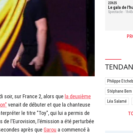
23h25
Le gala de l'h
Spectacle - 1h45
PR
TENDAN
Philippe Etche
Stéphane Bern
i soir, sur France 2, alors que
la deuxième
Léa Salamé
ion"
venait de débuter et que la chanteuse
terpréter le titre "Toy", qui lui a permis de
TO
 de l'Eurovision, l'émission a été perturbée
s secondes après que
Garou
a commencé à