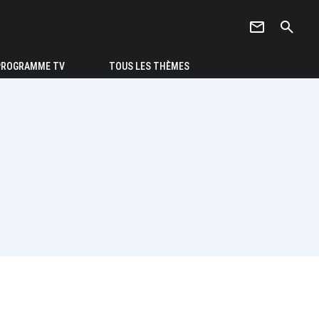
newsletter
search
PROGRAMME TV
TOUS LES THÈMES