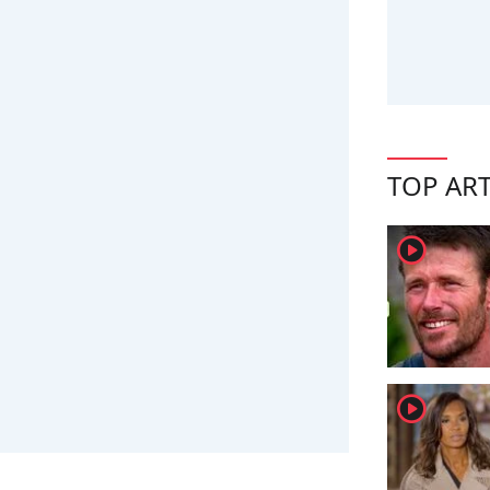
TOP ART
player2
player2