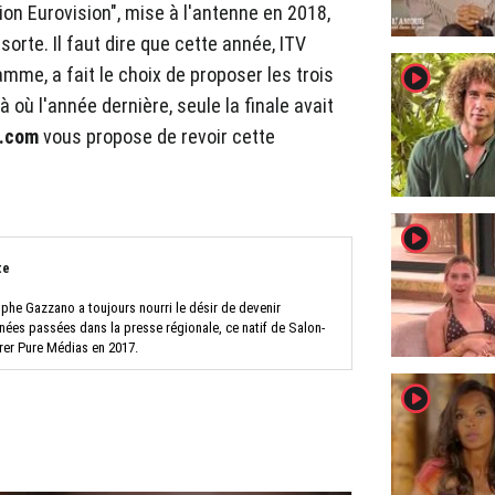
ion Eurovision", mise à l'antenne en 2018,
orte. Il faut dire que cette année, ITV
player2
amme, a fait le choix de proposer les trois
à où l'année dernière, seule la finale avait
s.com
vous propose de revoir cette
player2
te
ophe Gazzano a toujours nourri le désir de devenir
nnées passées dans la presse régionale, ce natif de Salon-
rer Pure Médias en 2017.
player2