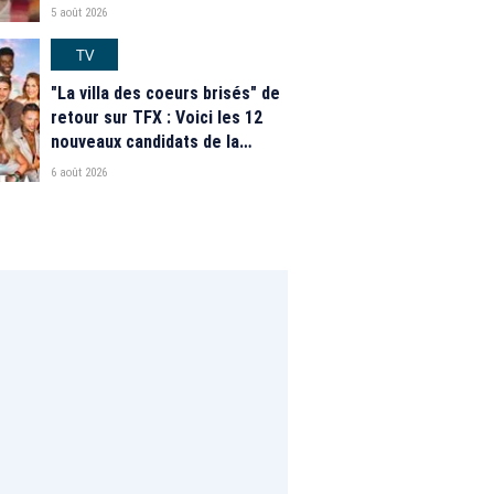
nouveautés des speed dating
5 août 2026
de "L'Amour est dans le pré"
2026
TV
"La villa des coeurs brisés" de
retour sur TFX : Voici les 12
nouveaux candidats de la
saison 2026
6 août 2026