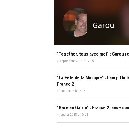
Garou
"Together, tous avec moi" : Garou re
3 septembre 2018 à 17:05
"La Fête de la Musique" : Laury Thil
France 2
29 mai 2018 à 18:15
"Gare au Garou" : France 2 lance so
4 janvier 2018 à 15:21