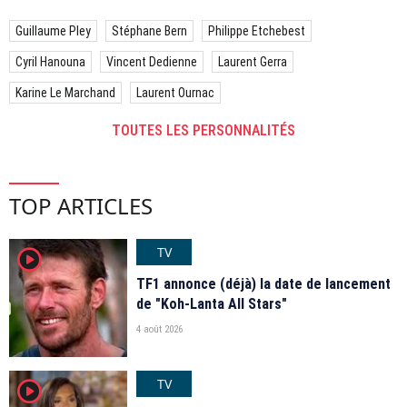
Guillaume Pley
Stéphane Bern
Philippe Etchebest
Cyril Hanouna
Vincent Dedienne
Laurent Gerra
Karine Le Marchand
Laurent Ournac
TOUTES LES PERSONNALITÉS
TOP ARTICLES
TV
player2
TF1 annonce (déjà) la date de lancement
de "Koh-Lanta All Stars"
4 août 2026
TV
player2