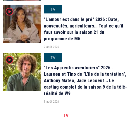
TV
player2
"L'amour est dans le pré" 2026 : Date,
nouveautés, agriculteurs… Tout ce qu'il
faut savoir sur la saison 21 du
programme de M6
2 août 2026
TV
player2
"Les Apprentis aventuriers" 2026 :
Laureen et Tino de "L'île de la tentation",
Anthony Matéo, Jade Leboeuf... Le
casting complet de la saison 9 de la télé-
réalité de W9
1 août 2026
TV