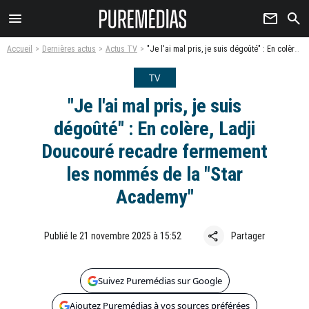
menu
newsletter
search
Accueil
Dernières actus
Actus TV
"Je l'ai mal pris, je suis dégoûté" : En colère, Ladji Doucouré recadre fermement les nommés de la "Star Academy"
TV
"Je l'ai mal pris, je suis
dégoûté" : En colère, Ladji
Doucouré recadre fermement
les nommés de la "Star
Academy"
share
Publié le 21 novembre 2025 à 15:52
Partager
Suivez Puremédias sur Google
Ajoutez Puremédias à vos sources préférées