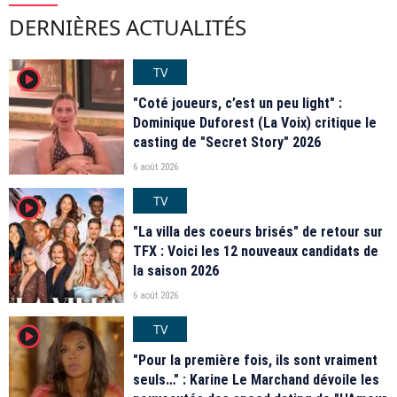
DERNIÈRES ACTUALITÉS
TV
player2
"Coté joueurs, c’est un peu light" :
Dominique Duforest (La Voix) critique le
casting de "Secret Story" 2026
6 août 2026
TV
player2
"La villa des coeurs brisés" de retour sur
TFX : Voici les 12 nouveaux candidats de
la saison 2026
6 août 2026
TV
player2
"Pour la première fois, ils sont vraiment
seuls…" : Karine Le Marchand dévoile les