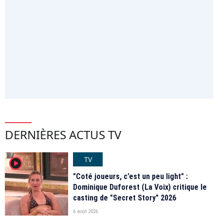
DERNIÈRES ACTUS TV
TV
player2
"Coté joueurs, c’est un peu light" :
Dominique Duforest (La Voix) critique le
casting de "Secret Story" 2026
6 août 2026