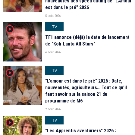
nouveautés des speed dating de "L'Amour
est dans le pré" 2026
5 août 2026
TV
player2
TF1 annonce (déjà) la date de lancement
de "Koh-Lanta All Stars"
4 août 2026
TV
player2
"L'amour est dans le pré" 2026 : Date,
nouveautés, agriculteurs… Tout ce qu'il
faut savoir sur la saison 21 du
programme de M6
2 août 2026
TV
player2
"Les Apprentis aventuriers" 2026 :