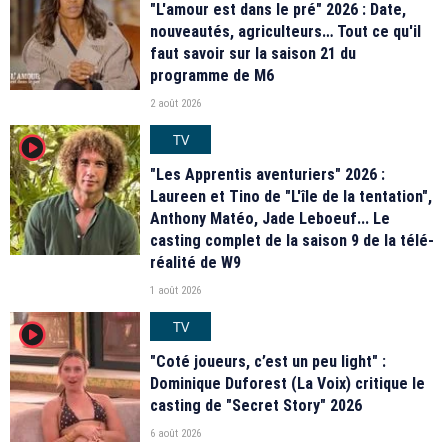
"L'amour est dans le pré" 2026 : Date,
nouveautés, agriculteurs… Tout ce qu'il
faut savoir sur la saison 21 du
programme de M6
2 août 2026
TV
player2
"Les Apprentis aventuriers" 2026 :
Laureen et Tino de "L'île de la tentation",
Anthony Matéo, Jade Leboeuf... Le
casting complet de la saison 9 de la télé-
réalité de W9
1 août 2026
TV
player2
"Coté joueurs, c’est un peu light" :
Dominique Duforest (La Voix) critique le
casting de "Secret Story" 2026
6 août 2026