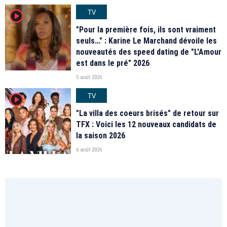
TV
player2
"Pour la première fois, ils sont vraiment
seuls…" : Karine Le Marchand dévoile les
nouveautés des speed dating de "L'Amour
est dans le pré" 2026
5 août 2026
TV
player2
"La villa des coeurs brisés" de retour sur
TFX : Voici les 12 nouveaux candidats de
la saison 2026
6 août 2026