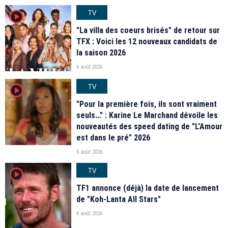
TV
player2
"La villa des coeurs brisés" de retour sur
TFX : Voici les 12 nouveaux candidats de
la saison 2026
6 août 2026
TV
player2
"Pour la première fois, ils sont vraiment
seuls…" : Karine Le Marchand dévoile les
nouveautés des speed dating de "L'Amour
est dans le pré" 2026
5 août 2026
TV
player2
TF1 annonce (déjà) la date de lancement
de "Koh-Lanta All Stars"
4 août 2026