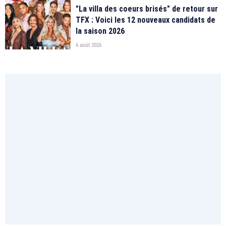
"La villa des coeurs brisés" de retour sur
TFX : Voici les 12 nouveaux candidats de
la saison 2026
6 août 2026