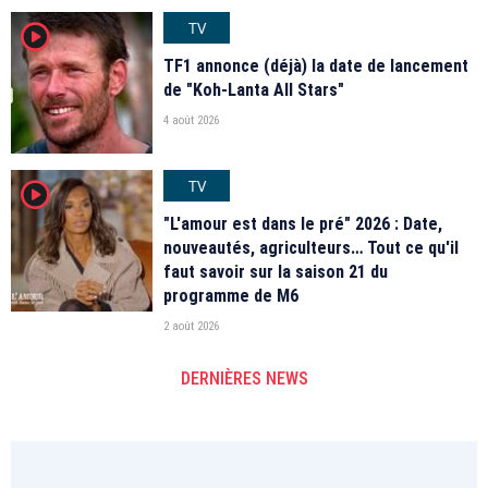
TV
player2
TF1 annonce (déjà) la date de lancement
de "Koh-Lanta All Stars"
4 août 2026
TV
player2
"L'amour est dans le pré" 2026 : Date,
nouveautés, agriculteurs… Tout ce qu'il
faut savoir sur la saison 21 du
programme de M6
2 août 2026
DERNIÈRES NEWS