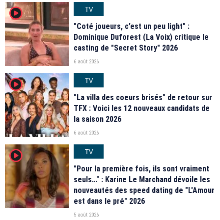
TV
player2
"Coté joueurs, c’est un peu light" :
Dominique Duforest (La Voix) critique le
casting de "Secret Story" 2026
6 août 2026
TV
player2
"La villa des coeurs brisés" de retour sur
TFX : Voici les 12 nouveaux candidats de
la saison 2026
6 août 2026
TV
player2
"Pour la première fois, ils sont vraiment
seuls…" : Karine Le Marchand dévoile les
nouveautés des speed dating de "L'Amour
est dans le pré" 2026
5 août 2026