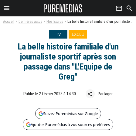
menu
newsletter
search
Accueil
Dernières actus
Nos Exclus
La belle histoire familiale d'un journaliste sportif après son passage dans "L'Equipe de Greg"
TV
EXCLU
La belle histoire familiale d'un
journaliste sportif après son
passage dans "L'Equipe de
Greg"
share
Publié le 2 février 2023 à 14:30
Partager
Suivez Puremédias sur Google
Ajoutez Puremédias à vos sources préférées