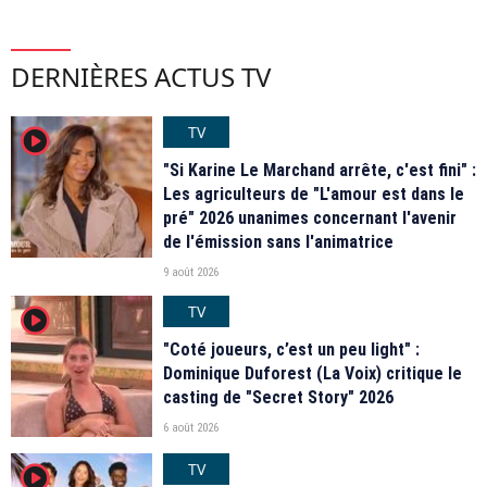
DERNIÈRES ACTUS TV
TV
player2
"Si Karine Le Marchand arrête, c'est fini" :
Les agriculteurs de "L'amour est dans le
pré" 2026 unanimes concernant l'avenir
de l'émission sans l'animatrice
9 août 2026
TV
player2
"Coté joueurs, c’est un peu light" :
Dominique Duforest (La Voix) critique le
casting de "Secret Story" 2026
6 août 2026
TV
player2