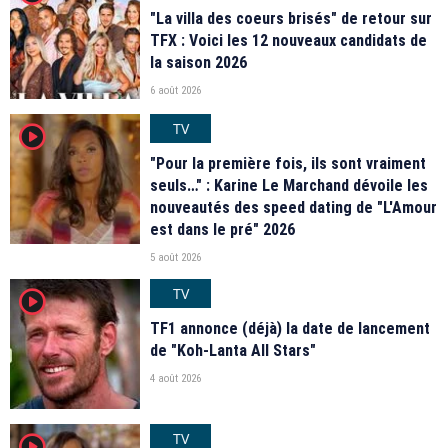
"La villa des coeurs brisés" de retour sur
TFX : Voici les 12 nouveaux candidats de
la saison 2026
6 août 2026
TV
player2
"Pour la première fois, ils sont vraiment
seuls…" : Karine Le Marchand dévoile les
nouveautés des speed dating de "L'Amour
est dans le pré" 2026
5 août 2026
TV
player2
TF1 annonce (déjà) la date de lancement
de "Koh-Lanta All Stars"
4 août 2026
TV
player2