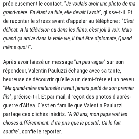
précieusement le contact. "
Je voulais avoir une photo de ma
grand-mère. En étant sa fille, elle devait l'avoir
", glisse-t-il. Et
de raconter le stress avant d'appeler au téléphone : "
C'est
délicat. A la télévision ou dans les films, c'est joli à voir. Mais
quand ça arrive dans la vraie vie, il faut être diplomate, Quand
même quoi !
".
Après avoir laissé un message "
un peu vague
" sur son
répondeur, Valentin Pauluzzi échange avec sa tante,
heureuse de découvrir qu'elle a un demi-frère et un neveu.
"
Ma grand-mère maternelle n'avait jamais parlé de son premier
fils
", précise-t-il. Et par mail, il reçoit des photos d'après-
guerre d'Alfea. C'est en famille que Valentin Pauluzzi
partage ces clichés inédits. "A
90 ans, mon papa voit les
choses différemment. Il n'a pris que le positif. Ca le fait
sourire
", confie le reporter.