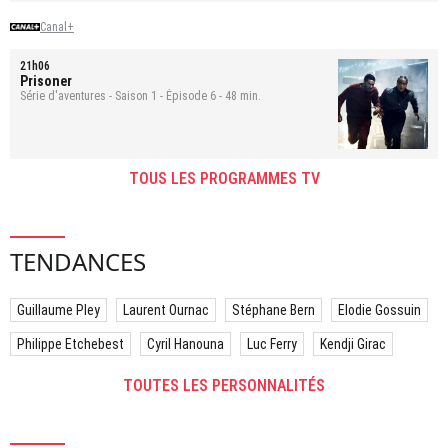
Canal+
21h06
Prisoner
Série d'aventures - Saison 1 - Épisode 6 - 48 min.
TOUS LES PROGRAMMES TV
TENDANCES
Guillaume Pley
Laurent Ournac
Stéphane Bern
Elodie Gossuin
Philippe Etchebest
Cyril Hanouna
Luc Ferry
Kendji Girac
TOUTES LES PERSONNALITÉS