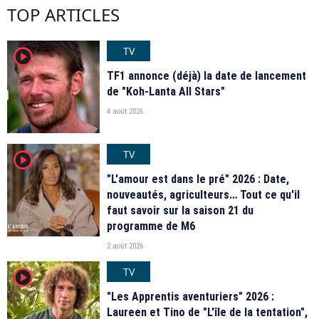
TOP ARTICLES
TV
player2
TF1 annonce (déjà) la date de lancement
de "Koh-Lanta All Stars"
4 août 2026
TV
player2
"L'amour est dans le pré" 2026 : Date,
nouveautés, agriculteurs… Tout ce qu'il
faut savoir sur la saison 21 du
programme de M6
2 août 2026
TV
player2
"Les Apprentis aventuriers" 2026 :
Laureen et Tino de "L'île de la tentation",