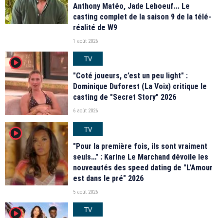
Anthony Matéo, Jade Leboeuf... Le
casting complet de la saison 9 de la télé-
réalité de W9
1 août 2026
TV
player2
"Coté joueurs, c’est un peu light" :
Dominique Duforest (La Voix) critique le
casting de "Secret Story" 2026
6 août 2026
TV
player2
"Pour la première fois, ils sont vraiment
seuls…" : Karine Le Marchand dévoile les
nouveautés des speed dating de "L'Amour
est dans le pré" 2026
5 août 2026
TV
player2