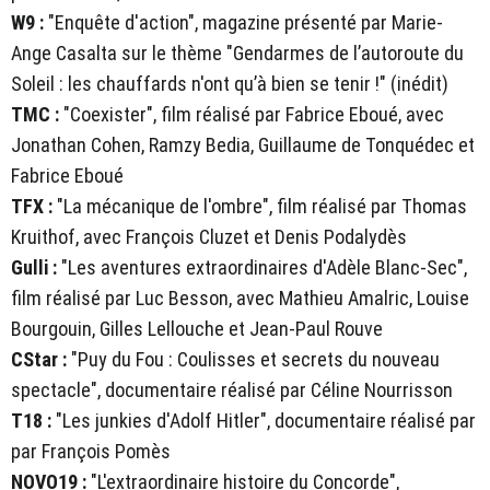
W9 :
"Enquête d'action", magazine présenté par Marie-
Ange Casalta sur le thème "Gendarmes de l’autoroute du
Soleil : les chauffards n'ont qu’à bien se tenir !" (inédit)
TMC :
"Coexister", film réalisé par Fabrice Eboué, avec
Jonathan Cohen, Ramzy Bedia, Guillaume de Tonquédec et
Fabrice Eboué
TFX :
"La mécanique de l'ombre", film réalisé par Thomas
Kruithof, avec François Cluzet et Denis Podalydès
Gulli :
"Les aventures extraordinaires d'Adèle Blanc-Sec",
film réalisé par Luc Besson, avec Mathieu Amalric, Louise
Bourgouin, Gilles Lellouche et Jean-Paul Rouve
CStar :
"Puy du Fou : Coulisses et secrets du nouveau
spectacle", documentaire réalisé par Céline Nourrisson
T18 :
"Les junkies d'Adolf Hitler", documentaire réalisé par
par François Pomès
NOVO19 :
"L'extraordinaire histoire du Concorde",