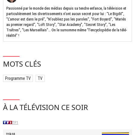
Passionné par le monde des médias depuis sa tendre enfance, la télévision et
particulièrement les divertissements n'ont aucun secret pour lui : "Le Bigdil",
"L'amour est dans le pré", "N'oubliez pas les paroles", "Fort Boyard", "Mariés
au premier regard", "Loft Story", "Star Academy", "Secret Story", "Les
Traîtres", "Les Marseillais"… On le surnomme même "l'encyclopédie de la télé-
réalité" !
MOTS CLÉS
Programme TV
TV
À LA TÉLÉVISION CE SOIR
TF1
21h10