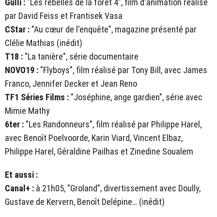
Gulli :
"Les rebelles de la forêt 4", film d'animation réalisé
par David Feiss et Frantisek Vasa
CStar :
"Au cœur de l'enquête", magazine présenté par
Clélie Mathias (inédit)
T18 :
"La tanière", série documentaire
NOVO19 :
"Flyboys", film réalisé par Tony Bill, avec James
Franco, Jennifer Decker et Jean Reno
TF1 Séries Films :
"Joséphine, ange gardien", série avec
Mimie Mathy
6ter :
"Les Randonneurs", film réalisé par Philippe Harel,
avec Benoît Poelvoorde, Karin Viard, Vincent Elbaz,
Philippe Harel, Géraldine Pailhas et Zinedine Soualem
Et aussi :
Canal+ :
à 21h05, "Groland", divertissement avec Doully,
Gustave de Kervern, Benoît Delépine… (inédit)