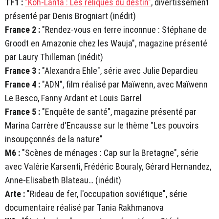
TF1 :
"Koh-Lanta : Les reliques du destin"
, divertissement
présenté par Denis Brogniart (inédit)
France 2 :
"Rendez-vous en terre inconnue : Stéphane de
Groodt en Amazonie chez les Wauja", magazine présenté
par Laury Thilleman (inédit)
France 3 :
"Alexandra Ehle", série avec Julie Depardieu
France 4 :
"ADN", film réalisé par Maïwenn, avec Maïwenn
Le Besco, Fanny Ardant et Louis Garrel
France 5 :
"Enquête de santé", magazine présenté par
Marina Carrère d'Encausse sur le thème "Les pouvoirs
insoupçonnés de la nature"
M6 :
"Scènes de ménages : Cap sur la Bretagne", série
avec Valérie Karsenti, Frédéric Bouraly, Gérard Hernandez,
Anne-Elisabeth Blateau… (inédit)
Arte :
"Rideau de fer, l'occupation soviétique", série
documentaire réalisé par Tania Rakhmanova