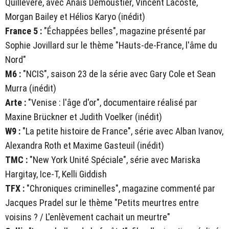
Quillévéré, avec Anaïs Demoustier, Vincent Lacoste,
Morgan Bailey et Hélios Karyo (inédit)
France 5 :
"Échappées belles", magazine présenté par
Sophie Jovillard sur le thème "Hauts-de-France, l'âme du
Nord"
M6 :
"NCIS", saison 23 de la série avec Gary Cole et Sean
Murra (inédit)
Arte :
"Venise : l'âge d'or", documentaire réalisé par
Maxine Brückner et Judith Voelker (inédit)
W9 :
"La petite histoire de France", série avec Alban Ivanov,
Alexandra Roth et Maxime Gasteuil (inédit)
TMC :
"New York Unité Spéciale", série avec Mariska
Hargitay, Ice-T, Kelli Giddish
TFX :
"Chroniques criminelles", magazine commenté par
Jacques Pradel sur le thème "Petits meurtres entre
voisins ? / L'enlèvement cachait un meurtre"