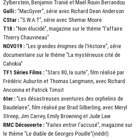
Zylberstein, Benjamin Tranié et Maël Rouin Berrandou
Gulli :
"MacGyver", série avec Richard Dean Anderson
CStar :
"S.W.A.T", série avec Shemar Moore
T18 :
"Non élucidé", magazine sur le thème "l'affaire
Thierry Chauvineau"
NOVO19 :
"Les grandes énigmes de l'Histoire", série
documentaire sur le thème "La mystérieuse cité de
Cahokia"
TF1 Séries Films :
"Stars 80, la suite", film réalisé par
Frédéric Auburtin et Thomas Langmann, avec Richard
Anconina et Patrick Timsit
6ter :
"Les désastreuses aventures des orphelins de
Baudelaire", film réalisé par Brad Silberling, avec Meryl
Streep, Jim Carrey, Emily Browning et Jude Law
RMC Découverte :
"Faites entrer l'accusé", magazine sur
le thème "Le diable de Georges Pouille"(inédit)