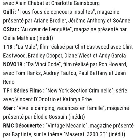
avec Alain Chabat et Charlotte Gainsbourg
Gulli :
"Tous fous de concours insolites", magazine
présenté par Ariane Brodier, Jérôme Anthony et SoAnne
CStar :
"Au cœur de l'enquête", magazine présenté par
Clélie Mathias (inédit)
T18 :
"La Mule", film réalisé par Clint Eastwood avec Clint
Eastwood, Bradley Cooper, Diane Wiest et Andy Garcia
NOVO19 :
"Da Vinci Code", film réalisé par Ron Howard,
avec Tom Hanks, Audrey Tautou, Paul Bettany et Jean
Reno
TF1 Séries Films :
"New York Section Criminelle", série
avec Vincent D'Onofrio et Kathryn Erbe
6ter :
"Vive le camping, vacances en famille", magazine
présenté par Élodie Gossuin (inédit)
RMC Découverte :
"Vintage Mecanic", magazine présenté
par Baptiste, sur le thème "Maserati 3200 GT" (inédit)