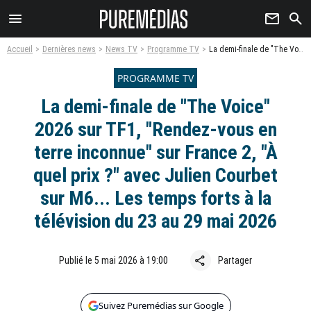
menu
newsletter
search
Accueil
Dernières news
News TV
Programme TV
La demi-finale de "The Voice" 2026 sur TF1, "Rendez-vous en terre inconnue" sur France 2, "À quel prix ?" avec Julien Courbet sur M6... Les temps forts à la télévision du 23 au 29 mai 2026
PROGRAMME TV
La demi-finale de "The Voice"
2026 sur TF1, "Rendez-vous en
terre inconnue" sur France 2, "À
quel prix ?" avec Julien Courbet
sur M6... Les temps forts à la
télévision du 23 au 29 mai 2026
share
Publié le 5 mai 2026 à 19:00
Partager
Suivez Puremédias sur Google