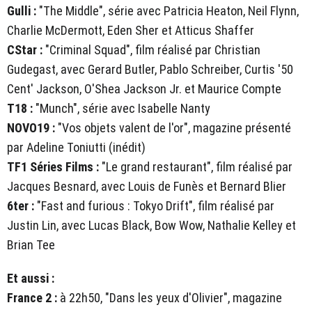
Gulli :
"The Middle", série avec Patricia Heaton, Neil Flynn,
Charlie McDermott, Eden Sher et Atticus Shaffer
CStar :
"Criminal Squad", film réalisé par Christian
Gudegast, avec Gerard Butler, Pablo Schreiber, Curtis '50
Cent' Jackson, O'Shea Jackson Jr. et Maurice Compte
T18 :
"Munch", série avec Isabelle Nanty
NOVO19 :
"Vos objets valent de l'or", magazine présenté
par Adeline Toniutti (inédit)
TF1 Séries Films :
"Le grand restaurant", film réalisé par
Jacques Besnard, avec Louis de Funès et Bernard Blier
6ter :
"Fast and furious : Tokyo Drift", film réalisé par
Justin Lin, avec Lucas Black, Bow Wow, Nathalie Kelley et
Brian Tee
Et aussi :
France 2 :
à 22h50, "Dans les yeux d'Olivier", magazine