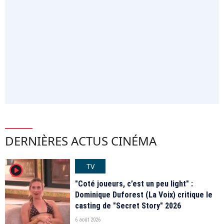
DERNIÈRES ACTUS CINÉMA
TV
player2
"Coté joueurs, c’est un peu light" :
Dominique Duforest (La Voix) critique le
casting de "Secret Story" 2026
6 août 2026