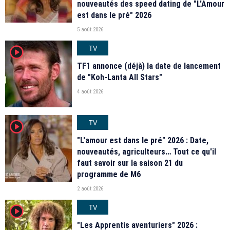
nouveautés des speed dating de "L'Amour
est dans le pré" 2026
5 août 2026
TV
player2
TF1 annonce (déjà) la date de lancement
de "Koh-Lanta All Stars"
4 août 2026
TV
player2
"L'amour est dans le pré" 2026 : Date,
nouveautés, agriculteurs… Tout ce qu'il
faut savoir sur la saison 21 du
programme de M6
2 août 2026
TV
player2
"Les Apprentis aventuriers" 2026 :