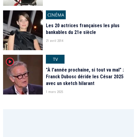
CINÉMA
Les 20 actrices françaises les plus
bankables du 21e siècle
21 avril 2014
TV
player2
"À l'année prochaine, si tout va mal" :
Franck Dubosc déride les César 2025
avec un sketch hilarant
1 mars 2025