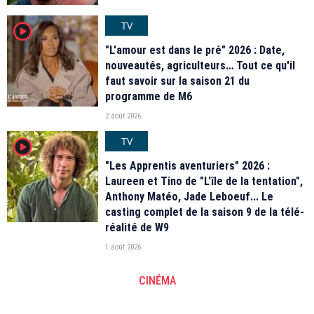
TV
player2
"L'amour est dans le pré" 2026 : Date,
nouveautés, agriculteurs… Tout ce qu'il
faut savoir sur la saison 21 du
programme de M6
2 août 2026
TV
player2
"Les Apprentis aventuriers" 2026 :
Laureen et Tino de "L'île de la tentation",
Anthony Matéo, Jade Leboeuf... Le
casting complet de la saison 9 de la télé-
réalité de W9
1 août 2026
CINÉMA