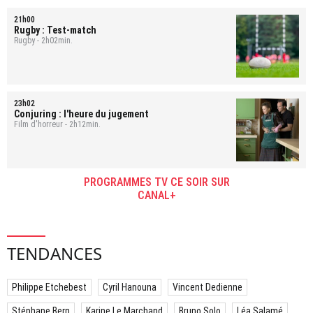
21h00
Rugby : Test-match
Rugby - 2h02min.
23h02
Conjuring : l'heure du jugement
Film d'horreur - 2h12min.
PROGRAMMES TV CE SOIR SUR
CANAL+
TENDANCES
Philippe Etchebest
Cyril Hanouna
Vincent Dedienne
Stéphane Bern
Karine Le Marchand
Bruno Solo
Léa Salamé