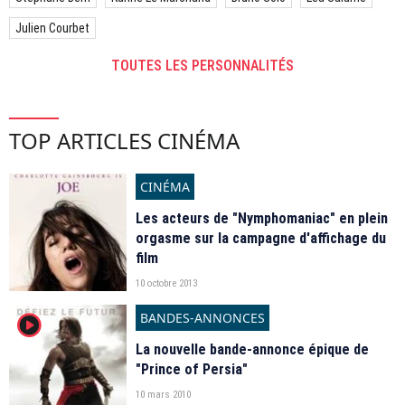
Julien Courbet
TOUTES LES PERSONNALITÉS
TOP ARTICLES CINÉMA
CINÉMA
Les acteurs de "Nymphomaniac" en plein
orgasme sur la campagne d'affichage du
film
10 octobre 2013
BANDES-ANNONCES
player2
La nouvelle bande-annonce épique de
"Prince of Persia"
10 mars 2010