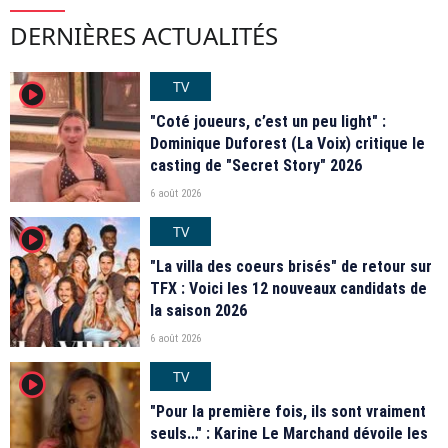
DERNIÈRES ACTUALITÉS
TV
player2
"Coté joueurs, c’est un peu light" :
Dominique Duforest (La Voix) critique le
casting de "Secret Story" 2026
6 août 2026
TV
player2
"La villa des coeurs brisés" de retour sur
TFX : Voici les 12 nouveaux candidats de
la saison 2026
6 août 2026
TV
player2
"Pour la première fois, ils sont vraiment
seuls…" : Karine Le Marchand dévoile les