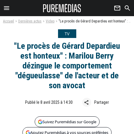
menu
newsletter
search
Accueil
Dernières actus
Video
"Le procès de Gérard Depardieu est honteux" : Marilou Berry dézingue le comportement "dégueulasse" de l'acteur et de son avocat
TV
"Le procès de Gérard Depardieu
est honteux" : Marilou Berry
dézingue le comportement
"dégueulasse" de l'acteur et de
son avocat
share
Publié le 8 avril 2025 à 14:30
Partager
Suivez Puremédias sur Google
Ajoutez Puremédias à vos sources préférées