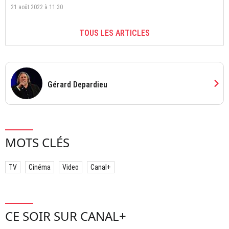
21 août 2022 à 11:30
TOUS LES ARTICLES
chevron_right
Gérard Depardieu
MOTS CLÉS
TV
Cinéma
Video
Canal+
CE SOIR SUR CANAL+