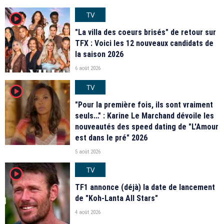
TV
player2
"La villa des coeurs brisés" de retour sur
TFX : Voici les 12 nouveaux candidats de
la saison 2026
6 août 2026
TV
player2
"Pour la première fois, ils sont vraiment
seuls…" : Karine Le Marchand dévoile les
nouveautés des speed dating de "L'Amour
est dans le pré" 2026
5 août 2026
TV
player2
TF1 annonce (déjà) la date de lancement
de "Koh-Lanta All Stars"
4 août 2026