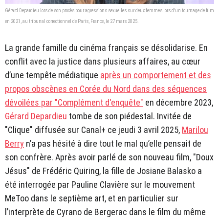
Gérard Depardieu lors de son procès pour agressions sexuelles sur deux femmes lors d'un tournage de film
en 2021, au tribunal correctionnel de Paris, France, le 27 mars 2025.
La grande famille du cinéma français se désolidarise. En
conflit avec la justice dans plusieurs affaires, au cœur
d’une tempête médiatique
après un comportement et des
propos obscènes en Corée du Nord dans des séquences
dévoilées par "Complément d'enquête"
en décembre 2023,
Gérard Depardieu
tombe de son piédestal. Invitée de
"Clique" diffusée sur Canal+ ce jeudi 3 avril 2025,
Marilou
Berry
n’a pas hésité à dire tout le mal qu’elle pensait de
son confrère. Après avoir parlé de son nouveau film, "Doux
Jésus" de Frédéric Quiring, la fille de Josiane Balasko a
été interrogée par Pauline Clavière sur le mouvement
MeToo dans le septième art, et en particulier sur
l’interprète de Cyrano de Bergerac dans le film du même