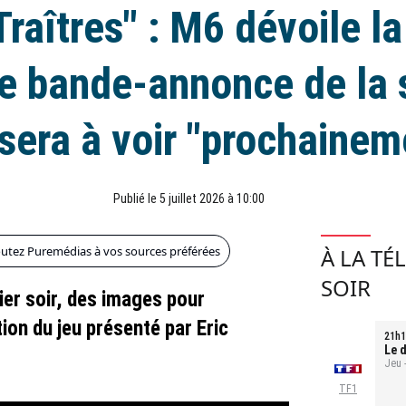
Traîtres" : M6 dévoile la
e bande-annonce de la 
 sera à voir "prochainem
Publié le 5 juillet 2026 à 10:00
outez Puremédias à vos sources préférées
À LA TÉ
SOIR
hier soir, des images pour
ion du jeu présenté par Eric
21h1
Le d
Jeu 
TF1