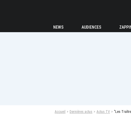
NEWS
AUDIENCES
ZAPPI
Accueil
Dernières actus
Actus TV
"Les Traîtr