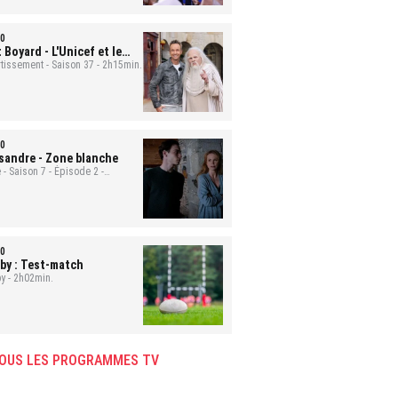
0
t Boyard
- L'Unicef et le
uge
rtissement - Saison 37 - 2h15min.
0
sandre
- Zone blanche
 - Saison 7 - Épisode 2 -
min.
0
by : Test-match
y - 2h02min.
OUS LES PROGRAMMES TV