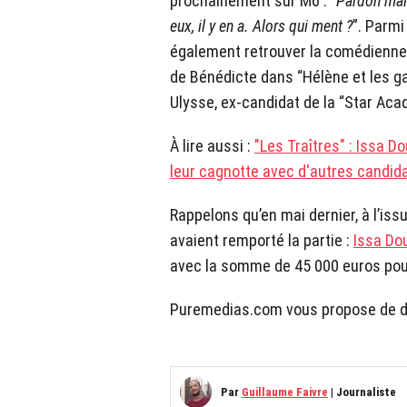
prochainement sur M6 : “
Pardon mais 
eux, il y en a. Alors qui ment ?
”. Parmi
également retrouver la comédienne 
de Bénédicte dans “Hélène et les g
Ulysse, ex-candidat de la “Star Aca
À lire aussi :
"Les Traîtres" : Issa 
leur cagnotte avec d'autres candid
Rappelons qu’en mai dernier, à l’issu
avaient remporté la partie :
Issa Do
avec la somme de 45 000 euros pour
Puremedias.com vous propose de dé
Par
Guillaume Faivre
|
Journaliste