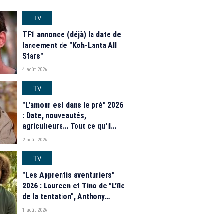
TV
TF1 annonce (déjà) la date de
lancement de "Koh-Lanta All
Stars"
4 août 2026
TV
"L'amour est dans le pré" 2026
: Date, nouveautés,
agriculteurs… Tout ce qu'il
faut savoir sur la saison 21 du
2 août 2026
programme de M6
TV
"Les Apprentis aventuriers"
2026 : Laureen et Tino de "L'île
de la tentation", Anthony
Matéo, Jade Leboeuf... Le
1 août 2026