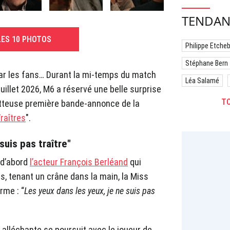
TENDAN
LES 10 PHOTOS
Philippe Etche
Stéphane Bern
par les fans… Durant la mi-temps du match
Léa Salamé
illet 2026, M6 a réservé une belle surprise
TO
etteuse première bande-annonce de la
raîtres
".
suis pas traître"
 d’abord
l’acteur François Berléand
qui
is, tenant un crâne dans la main, la Miss
rme : “
Les yeux dans les yeux, je ne suis pas
alléchante se poursuit avec le joueur de