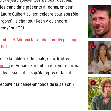
si le jeu s’appelle “Les Traîtres”, c’est parmi
 les candidats présents à l’écran, on peut
player2
Laure Guibert qui est célèbre pour son rôle
arçons”, le chanteur Keen'V ou encore
demy” sur TF1.
Doumbia et Adriana Karembeu ont-ils partagé
player2
ats ?
e de la table-ronde finale, deux traîtres
umbia
et Adriana Karembeu étaient repartis
 les associations qu’ils représentaient.
player2
couvrir la bande-annonce de la saison 7.