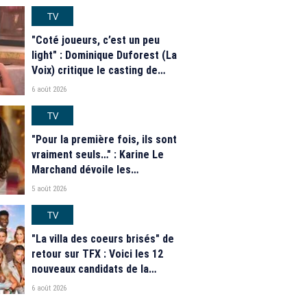
casting complet de la saison 9
de la télé-réalité de W9
TV
"Coté joueurs, c’est un peu
light" : Dominique Duforest (La
Voix) critique le casting de
"Secret Story" 2026
6 août 2026
TV
"Pour la première fois, ils sont
vraiment seuls…" : Karine Le
Marchand dévoile les
nouveautés des speed dating
5 août 2026
de "L'Amour est dans le pré"
2026
TV
"La villa des coeurs brisés" de
retour sur TFX : Voici les 12
nouveaux candidats de la
saison 2026
6 août 2026