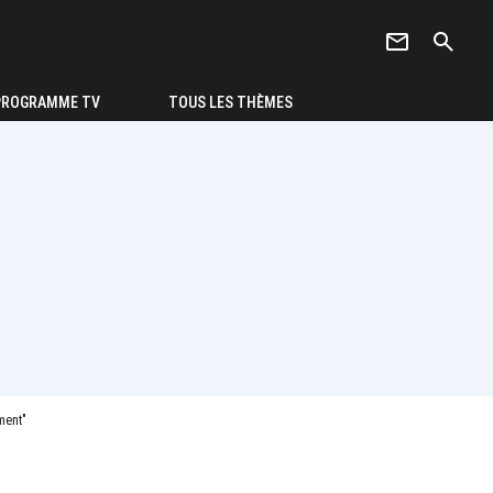
newsletter
search
PROGRAMME TV
TOUS LES THÈMES
ment"