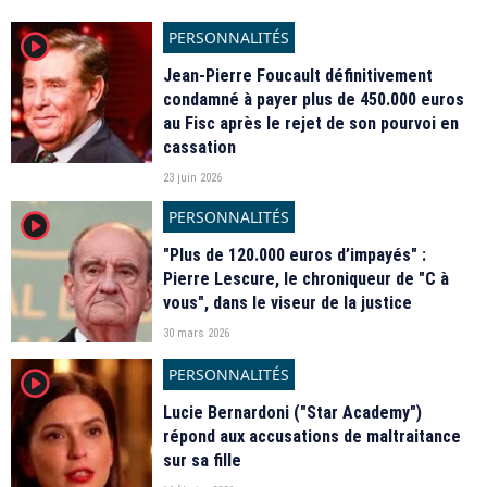
PERSONNALITÉS
player2
Jean-Pierre Foucault définitivement
condamné à payer plus de 450.000 euros
au Fisc après le rejet de son pourvoi en
cassation
23 juin 2026
PERSONNALITÉS
player2
"Plus de 120.000 euros d’impayés" :
Pierre Lescure, le chroniqueur de "C à
vous", dans le viseur de la justice
30 mars 2026
PERSONNALITÉS
player2
Lucie Bernardoni ("Star Academy")
répond aux accusations de maltraitance
sur sa fille