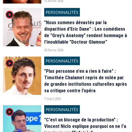
16 février 2026
PERSONNALITÉS
player2
"Nous sommes dévastés par la
disparition d'Eric Dane" : Les comédiens
de "Grey's Anatomy" rendent hommage à
l'inoubliable "Docteur Glamour"
20 février 2026
PERSONNALITÉS
player2
"Plus personne n'en a rien à faire" :
Timothée Chalamet repris de volée par
de grandes institutions culturelles après
sa critique contre l'opéra
7 mars 2026
PERSONNALITÉS
player2
"C'est un blocage de la production" :
Vincent Niclo explique pourquoi on ne l’a