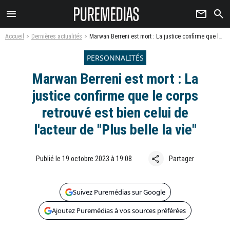
menu
newsletter
search
Accueil
Dernières actualités
Marwan Berreni est mort : La justice confirme que le corps retrouvé est bien celui de l'acteur de "Plus belle la vie"
PERSONNALITÉS
Marwan Berreni est mort : La
justice confirme que le corps
retrouvé est bien celui de
l'acteur de "Plus belle la vie"
share
Publié le 19 octobre 2023 à 19:08
Partager
Suivez Puremédias sur Google
Ajoutez Puremédias à vos sources préférées