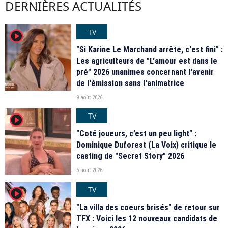
DERNIÈRES ACTUALITÉS
TV
player2
"Si Karine Le Marchand arrête, c'est fini" :
Les agriculteurs de "L'amour est dans le
pré" 2026 unanimes concernant l'avenir
de l'émission sans l'animatrice
9 août 2026
TV
player2
"Coté joueurs, c’est un peu light" :
Dominique Duforest (La Voix) critique le
casting de "Secret Story" 2026
6 août 2026
TV
player2
"La villa des coeurs brisés" de retour sur
TFX : Voici les 12 nouveaux candidats de