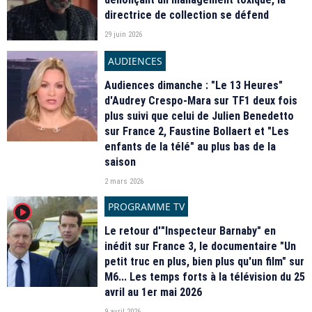
directrice de collection se défend
29 juin 2026
AUDIENCES
Audiences dimanche : "Le 13 Heures"
d'Audrey Crespo-Mara sur TF1 deux fois
plus suivi que celui de Julien Benedetto
sur France 2, Faustine Bollaert et "Les
enfants de la télé" au plus bas de la
saison
2 mars 2026
PROGRAMME TV
player2
Le retour d'"Inspecteur Barnaby" en
inédit sur France 3, le documentaire "Un
petit truc en plus, bien plus qu'un film" sur
M6... Les temps forts à la télévision du 25
avril au 1er mai 2026
9 avril 2026