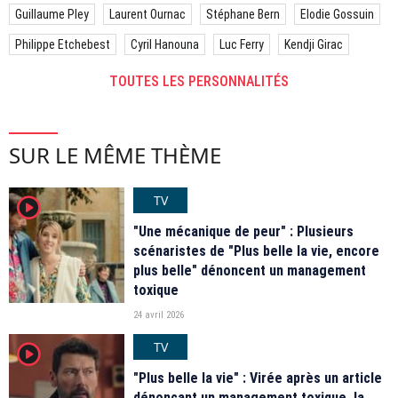
Guillaume Pley
Laurent Ournac
Stéphane Bern
Elodie Gossuin
Philippe Etchebest
Cyril Hanouna
Luc Ferry
Kendji Girac
TOUTES LES PERSONNALITÉS
SUR LE MÊME THÈME
TV
player2
"Une mécanique de peur" : Plusieurs
scénaristes de "Plus belle la vie, encore
plus belle" dénoncent un management
toxique
24 avril 2026
TV
player2
"Plus belle la vie" : Virée après un article
dénonçant un management toxique, la