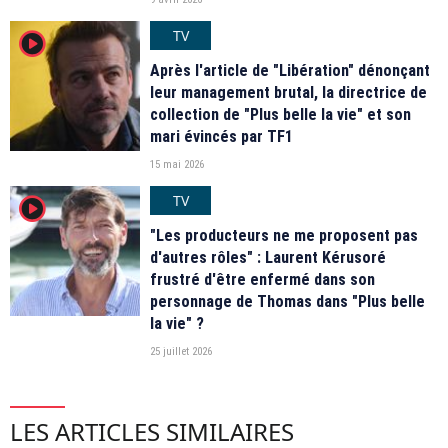
TV
player2
Après l'article de "Libération" dénonçant
leur management brutal, la directrice de
collection de "Plus belle la vie" et son
mari évincés par TF1
15 mai 2026
TV
player2
"Les producteurs ne me proposent pas
d'autres rôles" : Laurent Kérusoré
frustré d'être enfermé dans son
personnage de Thomas dans "Plus belle
la vie" ?
25 juillet 2026
LES ARTICLES SIMILAIRES