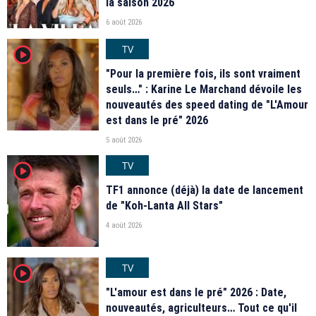
la saison 2026
6 août 2026
TV
player2
"Pour la première fois, ils sont vraiment
seuls…" : Karine Le Marchand dévoile les
nouveautés des speed dating de "L'Amour
est dans le pré" 2026
5 août 2026
TV
player2
TF1 annonce (déjà) la date de lancement
de "Koh-Lanta All Stars"
4 août 2026
TV
player2
"L'amour est dans le pré" 2026 : Date,
nouveautés, agriculteurs… Tout ce qu'il