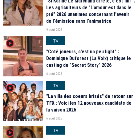
"Si Karine Le Marchand arrête, c'est fini" :
Les agriculteurs de "L'amour est dans le
pré" 2026 unanimes concernant l'avenir
de l'émission sans l'animatrice
9 août 2026
TV
player2
"Coté joueurs, c’est un peu light" :
Dominique Duforest (La Voix) critique le
casting de "Secret Story" 2026
6 août 2026
TV
player2
"La villa des coeurs brisés" de retour sur
TFX : Voici les 12 nouveaux candidats de
la saison 2026
6 août 2026
TV
player2