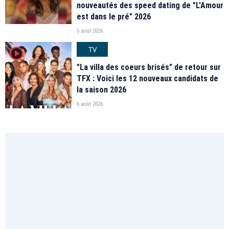
nouveautés des speed dating de "L'Amour
est dans le pré" 2026
5 août 2026
TV
player2
"La villa des coeurs brisés" de retour sur
TFX : Voici les 12 nouveaux candidats de
la saison 2026
6 août 2026