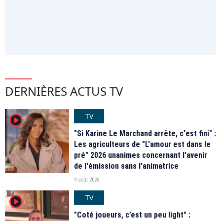
DERNIÈRES ACTUS TV
TV
player2
"Si Karine Le Marchand arrête, c'est fini" :
Les agriculteurs de "L'amour est dans le
pré" 2026 unanimes concernant l'avenir
de l'émission sans l'animatrice
9 août 2026
TV
player2
"Coté joueurs, c’est un peu light" :