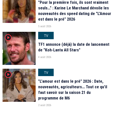
"Pour la première fois, ils sont vraiment
seuls…" : Karine Le Marchand dévoile les
nouveautés des speed dating de "L'Amour
est dans le pré" 2026
5 août 2026
TV
player2
TF1 annonce (déjà) la date de lancement
de "Koh-Lanta All Stars"
4 août 2026
TV
player2
"L'amour est dans le pré" 2026 : Date,
nouveautés, agriculteurs… Tout ce qu'il
faut savoir sur la saison 21 du
programme de M6
2 août 2026