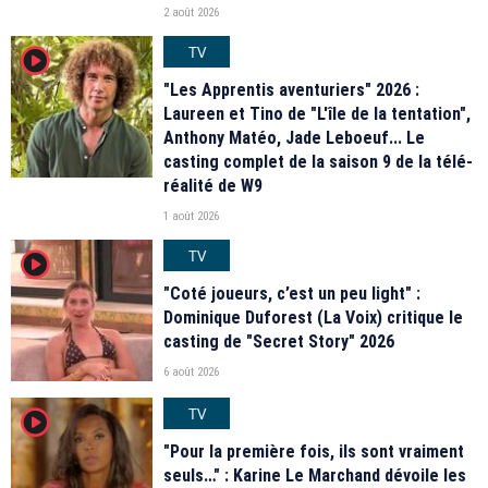
2 août 2026
TV
player2
"Les Apprentis aventuriers" 2026 :
Laureen et Tino de "L'île de la tentation",
Anthony Matéo, Jade Leboeuf... Le
casting complet de la saison 9 de la télé-
réalité de W9
1 août 2026
TV
player2
"Coté joueurs, c’est un peu light" :
Dominique Duforest (La Voix) critique le
casting de "Secret Story" 2026
6 août 2026
TV
player2
"Pour la première fois, ils sont vraiment
seuls…" : Karine Le Marchand dévoile les