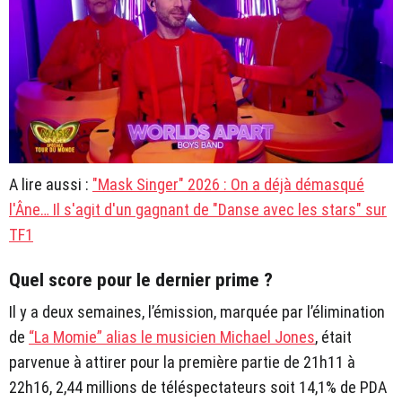
A lire aussi :
"Mask Singer" 2026 : On a déjà démasqué
l'Âne… Il s'agit d'un gagnant de "Danse avec les stars" sur
TF1
Quel score pour le dernier prime ?
Il y a deux semaines, l’émission, marquée par l’élimination
de
“La Momie” alias le musicien Michael Jones
, était
parvenue à attirer pour la première partie de 21h11 à
22h16, 2,44 millions de téléspectateurs soit 14,1% de PDA