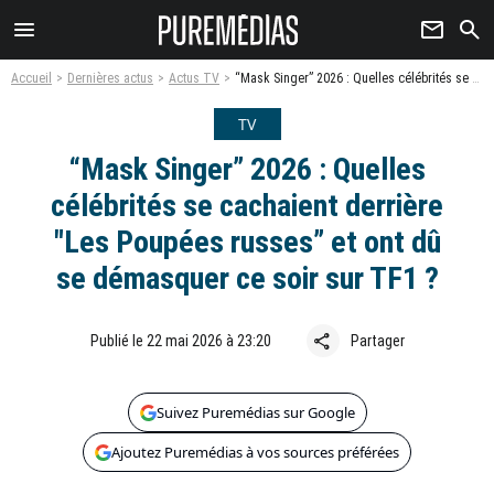
menu
newsletter
search
Accueil
Dernières actus
Actus TV
“Mask Singer” 2026 : Quelles célébrités se cachaient derrière "Les Poupées russes” et ont dû se démasquer ce soir sur TF1 ?
TV
“Mask Singer” 2026 : Quelles
célébrités se cachaient derrière
"Les Poupées russes” et ont dû
se démasquer ce soir sur TF1 ?
share
Publié le 22 mai 2026 à 23:20
Partager
Suivez Puremédias sur Google
Ajoutez Puremédias à vos sources préférées