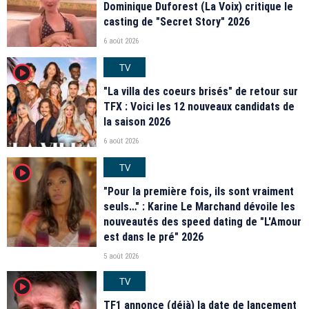
Dominique Duforest (La Voix) critique le
casting de "Secret Story" 2026
6 août 2026
TV
player2
"La villa des coeurs brisés" de retour sur
TFX : Voici les 12 nouveaux candidats de
la saison 2026
6 août 2026
TV
player2
"Pour la première fois, ils sont vraiment
seuls…" : Karine Le Marchand dévoile les
nouveautés des speed dating de "L'Amour
est dans le pré" 2026
5 août 2026
TV
player2
TF1 annonce (déjà) la date de lancement