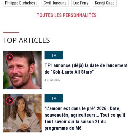
Philippe Etchebest
Cyril Hanouna
Luc Ferry
Kendji Girac
TOUTES LES PERSONNALITÉS
TOP ARTICLES
TV
player2
TF1 annonce (déjà) la date de lancement
de "Koh-Lanta All Stars"
4 août 2026
TV
player2
"L'amour est dans le pré" 2026 : Date,
nouveautés, agriculteurs… Tout ce qu'il
faut savoir sur la saison 21 du
programme de M6