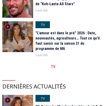
de "Koh-Lanta All Stars"
4 août 2026
TV
player2
"L'amour est dans le pré" 2026 : Date,
nouveautés, agriculteurs… Tout ce qu'il
faut savoir sur la saison 21 du
programme de M6
2 août 2026
TV
DERNIÈRES ACTUALITÉS
TV
player2