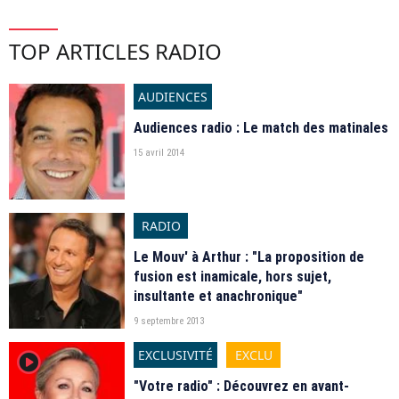
TOP ARTICLES RADIO
AUDIENCES
Audiences radio : Le match des matinales
15 avril 2014
RADIO
Le Mouv' à Arthur : "La proposition de
fusion est inamicale, hors sujet,
insultante et anachronique"
9 septembre 2013
EXCLUSIVITÉ
EXCLU
player2
"Votre radio" : Découvrez en avant-