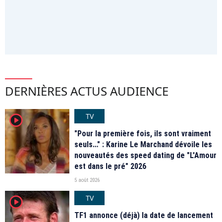
DERNIÈRES ACTUS AUDIENCE
TV
player2
"Pour la première fois, ils sont vraiment
seuls…" : Karine Le Marchand dévoile les
nouveautés des speed dating de "L'Amour
est dans le pré" 2026
5 août 2026
TV
player2
TF1 annonce (déjà) la date de lancement