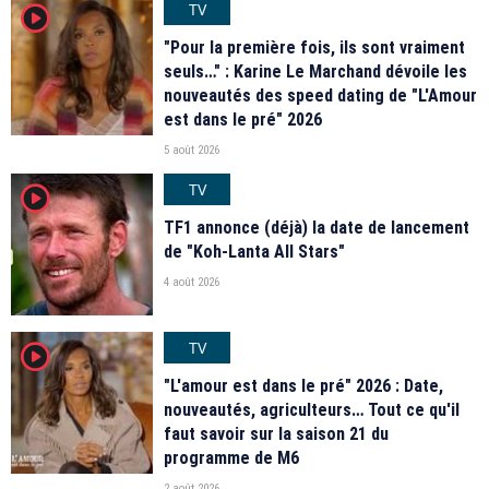
TV
player2
"Pour la première fois, ils sont vraiment
seuls…" : Karine Le Marchand dévoile les
nouveautés des speed dating de "L'Amour
est dans le pré" 2026
5 août 2026
TV
player2
TF1 annonce (déjà) la date de lancement
de "Koh-Lanta All Stars"
4 août 2026
TV
player2
"L'amour est dans le pré" 2026 : Date,
nouveautés, agriculteurs… Tout ce qu'il
faut savoir sur la saison 21 du
programme de M6
2 août 2026