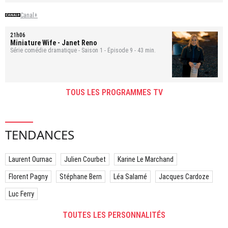
Canal+
21h06
Miniature Wife
- Janet Reno
Série comédie dramatique - Saison 1 - Épisode 9 - 43 min.
TOUS LES PROGRAMMES TV
TENDANCES
Laurent Ournac
Julien Courbet
Karine Le Marchand
Florent Pagny
Stéphane Bern
Léa Salamé
Jacques Cardoze
Luc Ferry
TOUTES LES PERSONNALITÉS