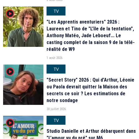
TV
player2
"Les Apprentis aventuriers" 2026 :
Laureen et Tino de "L'île de la tentation",
Anthony Matéo, Jade Leboeuf... Le
casting complet de la saison 9 de la télé-
réalité de W9
1 août 2026
TV
player2
"Secret Story" 2026 : Qui d'Arthur, Léonie
ou Paola devrait quitter la Maison des
secrets ce soir ? Les estimations de
notre sondage
30 juillet 2026
TV
player2
Studio Danielle et Arthur débarquent dans
"L’amour vu du pré" sur M6