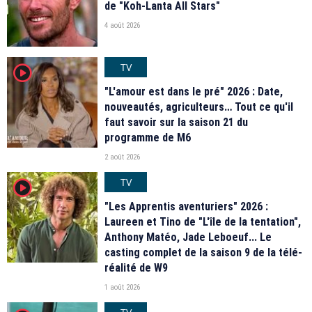
de "Koh-Lanta All Stars"
4 août 2026
TV
player2
"L'amour est dans le pré" 2026 : Date,
nouveautés, agriculteurs… Tout ce qu'il
faut savoir sur la saison 21 du
programme de M6
2 août 2026
TV
player2
"Les Apprentis aventuriers" 2026 :
Laureen et Tino de "L'île de la tentation",
Anthony Matéo, Jade Leboeuf... Le
casting complet de la saison 9 de la télé-
réalité de W9
1 août 2026