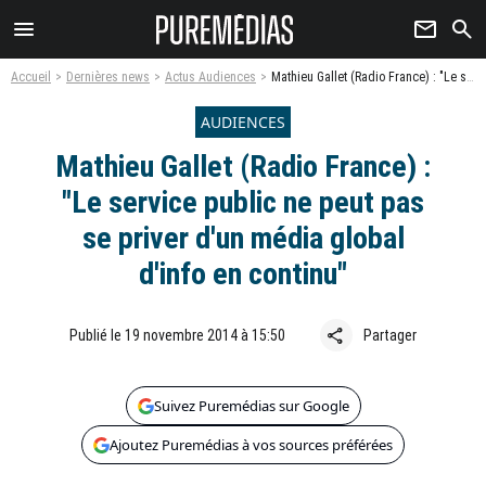
menu
newsletter
search
Accueil
Dernières news
Actus Audiences
Mathieu Gallet (Radio France) : "Le service public ne peut pas se priver d'un média global d'info en continu"
AUDIENCES
Mathieu Gallet (Radio France) :
"Le service public ne peut pas
se priver d'un média global
d'info en continu"
share
Publié le 19 novembre 2014 à 15:50
Partager
Suivez Puremédias sur Google
Ajoutez Puremédias à vos sources préférées