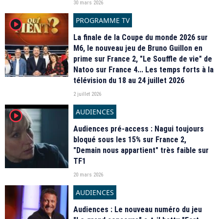
30 mars 2026
PROGRAMME TV
player2
La finale de la Coupe du monde 2026 sur
M6, le nouveau jeu de Bruno Guillon en
prime sur France 2, "Le Souffle de vie" de
Natoo sur France 4... Les temps forts à la
télévision du 18 au 24 juillet 2026
2 juillet 2026
AUDIENCES
player2
Audiences pré-access : Nagui toujours
bloqué sous les 15% sur France 2,
"Demain nous appartient" très faible sur
TF1
20 mars 2026
AUDIENCES
Audiences : Le nouveau numéro du jeu