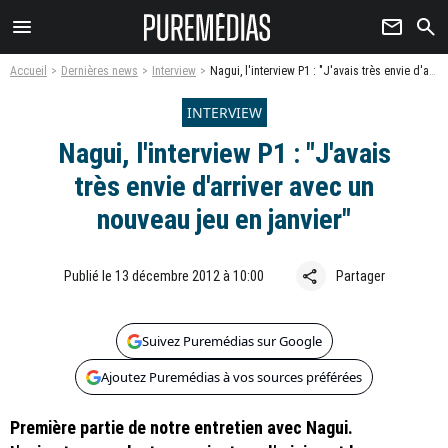
menu
newsletter
search
Accueil
Dernières news
Interview
Nagui, l'interview P1 : "J'avais très envie d'arriver avec un nouveau jeu en janvier"
INTERVIEW
Nagui, l'interview P1 : "J'avais
très envie d'arriver avec un
nouveau jeu en janvier"
share
Publié le 13 décembre 2012 à 10:00
Partager
Suivez Puremédias sur Google
Ajoutez Puremédias à vos sources préférées
Première partie de notre entretien avec Nagui.