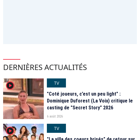
DERNIÈRES ACTUALITÉS
TV
player2
"Coté joueurs, c’est un peu light" :
Dominique Duforest (La Voix) critique le
casting de "Secret Story" 2026
6 août 2026
TV
player2
"La villa des coeurs brisés" de retour sur