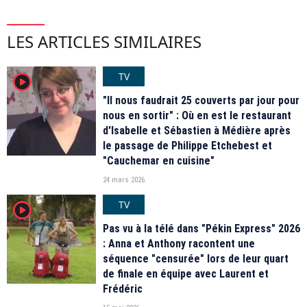
LES ARTICLES SIMILAIRES
TV
player2
"Il nous faudrait 25 couverts par jour pour
nous en sortir" : Où en est le restaurant
d'Isabelle et Sébastien à Médière après
le passage de Philippe Etchebest et
"Cauchemar en cuisine"
24 mars 2026
TV
player2
Pas vu à la télé dans "Pékin Express" 2026
: Anna et Anthony racontent une
séquence "censurée" lors de leur quart
de finale en équipe avec Laurent et
Frédéric