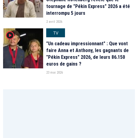
tournage de "Pékin Express" 2026 a été
interrompu 5 jours
2 avril 2026
TV
player2
"Un cadeau impressionnant" : Que vont
faire Anna et Anthony, les gagnants de
"Pékin Express" 2026, de leurs 86.150
euros de gains ?
23 mai 2026