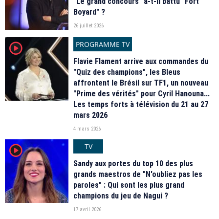
"Le grand concours" a-t-il battu "Fort
Boyard" ?
26 juillet 2026
PROGRAMME TV
player2
Flavie Flament arrive aux commandes du
"Quiz des champions", les Bleus
affrontent le Brésil sur TF1, un nouveau
"Prime des vérités" pour Cyril Hanouna...
Les temps forts à télévision du 21 au 27
mars 2026
4 mars 2026
TV
player2
Sandy aux portes du top 10 des plus
grands maestros de "N'oubliez pas les
paroles" : Qui sont les plus grand
champions du jeu de Nagui ?
17 avril 2026