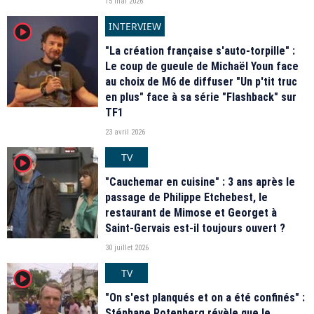
15 mai 2026
INTERVIEW
player2
"La création française s'auto-torpille" :
Le coup de gueule de Michaël Youn face
au choix de M6 de diffuser "Un p'tit truc
en plus" face à sa série "Flashback" sur
TF1
23 avril 2026
TV
player2
"Cauchemar en cuisine" : 3 ans après le
passage de Philippe Etchebest, le
restaurant de Mimose et Georget à
Saint-Gervais est-il toujours ouvert ?
30 juillet 2026
TV
player2
"On s'est planqués et on a été confinés" :
Stéphane Rotenberg révèle que le