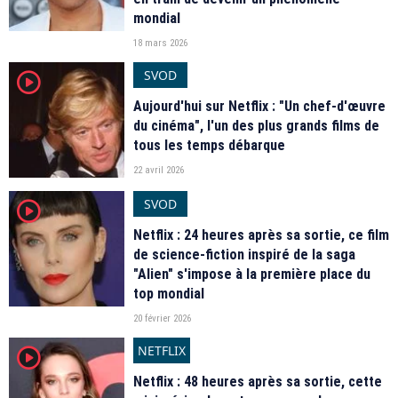
mondial
18 mars 2026
SVOD
player2
Aujourd'hui sur Netflix : "Un chef-d'œuvre
du cinéma", l'un des plus grands films de
tous les temps débarque
22 avril 2026
SVOD
player2
Netflix : 24 heures après sa sortie, ce film
de science-fiction inspiré de la saga
"Alien" s'impose à la première place du
top mondial
20 février 2026
NETFLIX
player2
Netflix : 48 heures après sa sortie, cette