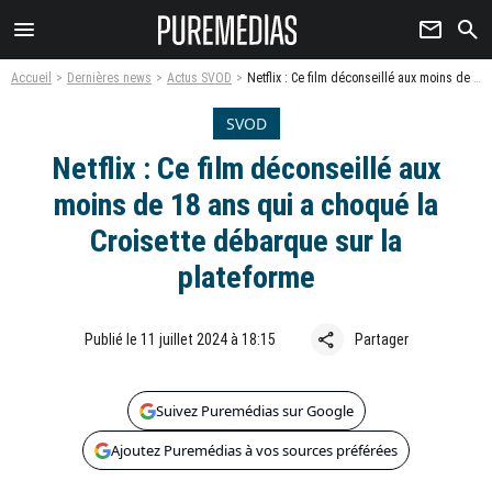
menu
newsletter
search
Accueil
Dernières news
Actus SVOD
Netflix : Ce film déconseillé aux moins de 18 ans qui a choqué la Croisette débarque sur la plateforme
SVOD
Netflix : Ce film déconseillé aux
moins de 18 ans qui a choqué la
Croisette débarque sur la
plateforme
share
Publié le 11 juillet 2024 à 18:15
Partager
Suivez Puremédias sur Google
Ajoutez Puremédias à vos sources préférées