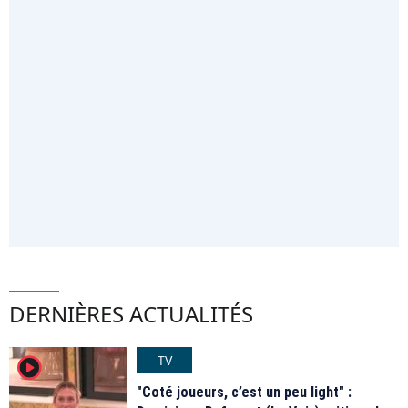
DERNIÈRES ACTUALITÉS
TV
player2
"Coté joueurs, c’est un peu light" :