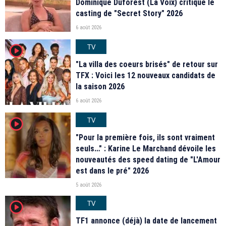
Dominique Duforest (La Voix) critique le
casting de "Secret Story" 2026
6 août 2026
TV
player2
"La villa des coeurs brisés" de retour sur
TFX : Voici les 12 nouveaux candidats de
la saison 2026
6 août 2026
TV
player2
"Pour la première fois, ils sont vraiment
seuls…" : Karine Le Marchand dévoile les
nouveautés des speed dating de "L'Amour
est dans le pré" 2026
5 août 2026
TV
player2
TF1 annonce (déjà) la date de lancement