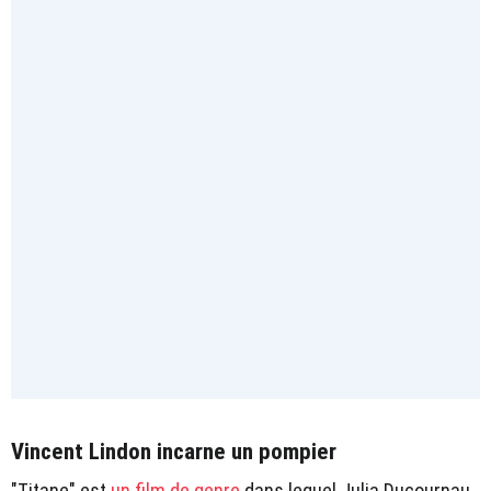
Vincent Lindon incarne un pompier
"Titane" est
un film de genre
dans lequel Julia Ducournau