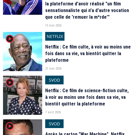
la plateforme d'avoir réalisé "un film
sensationnaliste qui n'a d'autre vocation
que celle de 'remuer la m*rde'"
15 mai 2026
NETFLIX
player2
Netflix : Ce film culte, à voir au moins une
fois dans sa vie, va bientôt quitter la
plateforme
21 mai 2026
SVOD
player2
Netflix : Ce film de science-fiction culte,
à voir au moins une fois dans sa vie, va
bientôt quitter la plateforme
7 avril 2026
SVOD
player2
Après le carton "War Machine", Netflix