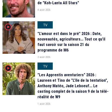
de "Koh-Lanta All Stars"
4 août 2026
TV
player2
"L'amour est dans le pré" 2026 : Date,
nouveautés, agriculteurs… Tout ce qu'il
faut savoir sur la saison 21 du
programme de M6
2 août 2026
TV
player2
"Les Apprentis aventuriers" 2026 :
Laureen et Tino de "L'île de la tentation",
Anthony Matéo, Jade Leboeuf... Le
casting complet de la saison 9 de la télé-
réalité de W9
1 août 2026