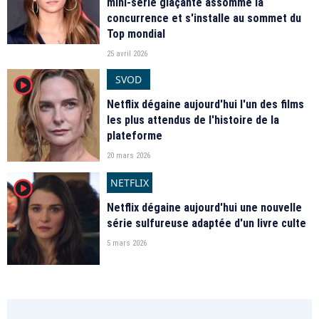
mini-série glaçante assomme la
concurrence et s'installe au sommet du
Top mondial
25 avril 2026
SVOD
player2
Netflix dégaine aujourd'hui l'un des films
les plus attendus de l'histoire de la
plateforme
20 mars 2026
NETFLIX
player2
Netflix dégaine aujourd'hui une nouvelle
série sulfureuse adaptée d'un livre culte
5 mars 2026