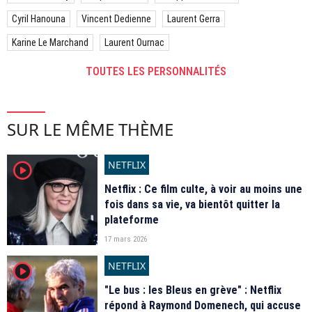
Cyril Hanouna
Vincent Dedienne
Laurent Gerra
Karine Le Marchand
Laurent Ournac
TOUTES LES PERSONNALITÉS
SUR LE MÊME THÈME
NETFLIX
player2
Netflix : Ce film culte, à voir au moins une
fois dans sa vie, va bientôt quitter la
plateforme
17 mars 2026
NETFLIX
player2
"Le bus : les Bleus en grève" : Netflix
répond à Raymond Domenech, qui accuse