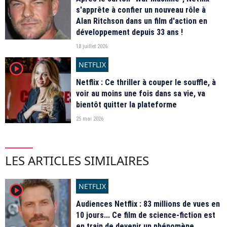
s'apprête à confier un nouveau rôle à
Alan Ritchson dans un film d'action en
développement depuis 33 ans !
18 juillet 2026
NETFLIX
player2
Netflix : Ce thriller à couper le souffle, à
voir au moins une fois dans sa vie, va
bientôt quitter la plateforme
25 mai 2026
LES ARTICLES SIMILAIRES
NETFLIX
player2
Audiences Netflix : 83 millions de vues en
10 jours... Ce film de science-fiction est
en train de devenir un phénomène